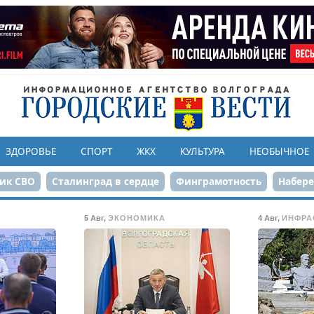
ЗДОРОВЬЕ
СПОРТ
ЖКХ
КУЛЬТУРА
НЕОБЫЧНОЕ
ик СВО
Сталинград в сердце
Финграмотность
Набер
а службе городу
80-летие Победы
Парк Героев-летчико
5 Авг
,
ЭКОНОМИКА
4 Авг
,
ИНФРА