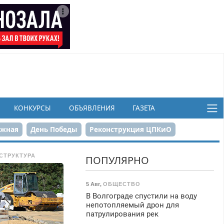
КОНКУРСЫ
ОБЪЯВЛЕНИЯ
ГАЗЕТА
ежная
День Победы
Реконструкция ЦПКиО
в
СТРУКТУРА
ПОПУЛЯРНО
5 Авг
,
ОБЩЕСТВО
В Волгограде спустили на воду
непотопляемый дрон для
патрулирования рек