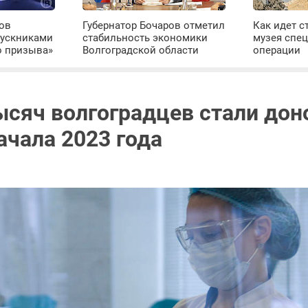
ров
Губернатор Бочаров отметил
Как идет с
пускниками
стабильность экономики
музея спе
о призыва»
Волгоградской области
операции
ысяч волгоградцев стали до
ачала 2023 года