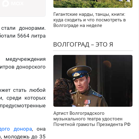
Гигантские нарды, танцы, книги:
куда сходить и что посмотреть в
Волгограде на неделе
 стали донорами.
ботали 5664 литра
ВОЛГОГРАД – ЭТО Я
 медучреждения
литров донорского
ожет стать любой
и, среди которых
 предусмотренные
Артист Волгоградского
музыкального театра удостоен
Почетной грамоты Президента РФ
дого донора
, она
в, молодежь до 35