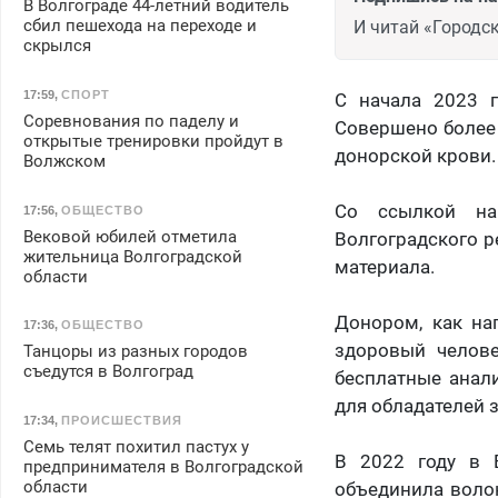
В Волгограде 44-летний водитель
сбил пешехода на переходе и
И читай «Городск
скрылся
17:59
,
СПОРТ
С начала 2023 г
Соревнования по паделу и
Совершено более 
открытые тренировки пройдут в
донорской крови.
Волжском
Со ссылкой на
17:56
,
ОБЩЕСТВО
Вековой юбилей отметила
Волгоградского р
жительница Волгоградской
материала.
области
Донором, как на
17:36
,
ОБЩЕСТВО
здоровый челове
Танцоры из разных городов
съедутся в Волгоград
бесплатные анал
для обладателей 
17:34
,
ПРОИСШЕСТВИЯ
Семь телят похитил пастух у
В 2022 году в 
предпринимателя в Волгоградской
области
объединила волон