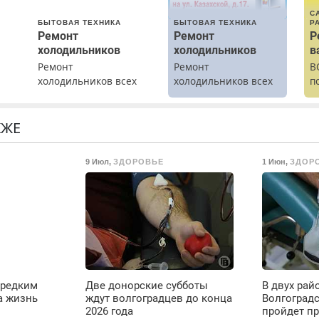
С
БЫТОВАЯ ТЕХНИКА
БЫТОВАЯ ТЕХНИКА
Р
Ремонт
Ремонт
Р
холодильников
холодильников
в
Ремонт
Ремонт
В
холодильников всех
холодильников всех
п
марок на дому с
марок на дому.
р
гарантией. Замена
п
резины. Качественно.
с
КЖЕ
Недорого. Без
р
о
выходных. Все
р
9 Июл
,
ЗДОРОВЬЕ
1 Июн
,
ЗДОР
ты
районы. Скидка.
Вызов бесплатный.
о
ое
 редким
Две донорские субботы
В двух рай
е
а жизнь
ждут волгоградцев до конца
Волгоград
2026 года
пройдет п