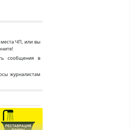
 места ЧП, или вы
оните!
ть сообщения в
росы журналистам