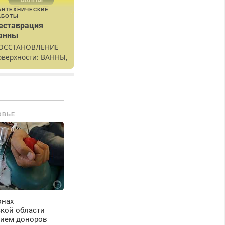
АНТЕХНИЧЕСКИЕ
АБОТЫ
еставрация
анны
ОССТАНОВЛЕНИЕ
оверхности: ВАННЫ,
аковины,
одоконника. От
кола до полной
еставрации. 100%
езультат.
ОВЬЕ
онах
ской области
рием доноров