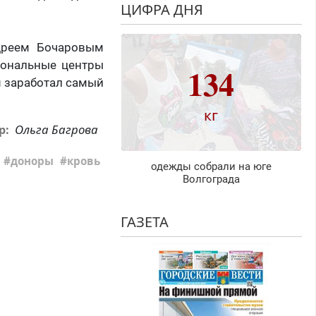
ЦИФРА ДНЯ
ндреем Бочаровым
иональные центры
134
м заработал самый
кг
Ольга Багрова
р:
доноры
кровь
одежды собрали на юге
Волгограда
ГАЗЕТА