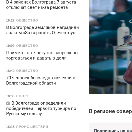
В 4 районах Волгограда 7 августа
отключат свет из-за ремонта
19:27
,
ОБЩЕСТВО
В Волгограде земляков наградили
знаком «За верность Отечеству»
19:09
,
ОБЩЕСТВО
Приметы на 7 августа: запрещено
торговаться и давать в долг
18:49
,
ОБЩЕСТВО
70 человек бесследно исчезли в
Волгоградской области
18:36
,
СПОРТ
В Волгограде определили
победителей Первого турнира по
В регионе сове
Русскому гольфу
18:13
,
ПРОИСШЕСТВИЯ
Подпишись на н