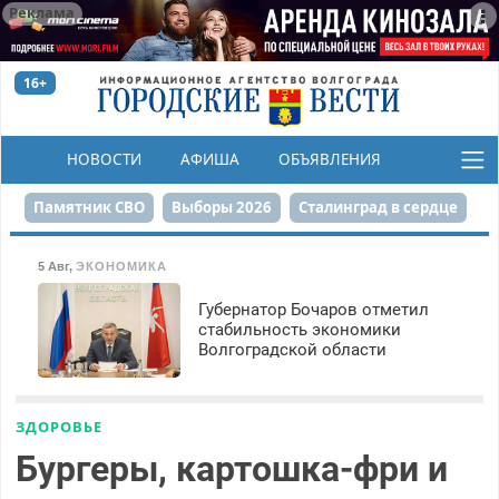
Реклама
16+
НОВОСТИ
АФИША
ОБЪЯВЛЕНИЯ
КОНКУРСЫ
Памятник СВО
Выборы 2026
Сталинград в сердце
Финграмотность
Набережная
День Победы
5 Авг
,
ЭКОНОМИКА
Реконструкция ЦПКиО
На службе городу
Губернатор Бочаров отметил
стабильность экономики
Волгоградской области
80-летие Победы
Парк Героев-летчиков
ЗДОРОВЬЕ
Бургеры, картошка-фри и