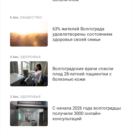
премия. Возможно
бесплатное обучение,
получение документов,
5 Авг
,
ОБЩЕСТВО
работа инспектором по
транспортной
63% жителей Волгограда
безопасности с з/п до
удовлетворены состоянием
125000 руб.
здоровья своей семьи
4 Авг
,
ЗДОРОВЬЕ
Волгоградские врачи спасли
плод 28-летней пациентки с
болезнью кожи
3 Авг
,
ЗДОРОВЬЕ
С начала 2026 года волгоградцы
получили 3000 онлайн-
консультаций