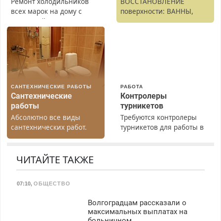
Ремонт холодильников
ВОССТАНОВЛЕНИЕ
всех марок на дому с
поверхности: ВАННЫ,
гарантией. Замена
раковины, подоконника.
резины. Качественно.
От скола до полной
Недорого. Без выходных.
реставрации. 100%
Все районы. Скидка.
результат.
Вызов бесплатный.
САНТЕХНИЧЕСКИЕ РАБОТЫ
РАБОТА
Сантехнические
Контролеры
работы
турникетов
Абсолютно все виды
Требуются контролеры
сантехнических работ.
турникетов для работы в
Быстро. Качественно.
Москве и Подмосковье
Недорого.
(мужчины, женщины).
Прием по ТК РФ. График
ЧИТАЙТЕ ТАКЖЕ
работы любой.
Бесплатное проживание.
07:10
,
ОБЩЕСТВО
З/п – до 96000 рублей до
вычета налогов.
Волгоградцам рассказали о
Ежемесячно
максимальных выплатах на
выплачивается денежная
больничном