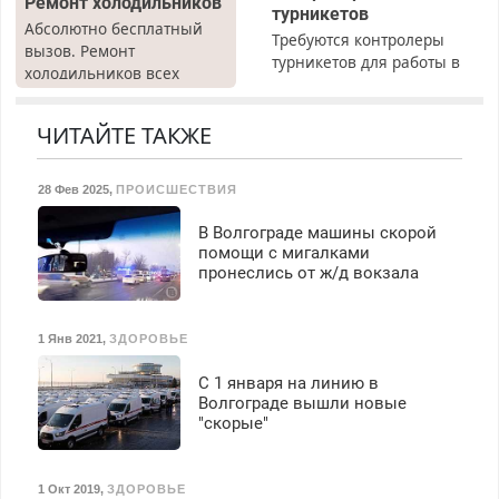
Ремонт холодильников
турникетов
Абсолютно бесплатный
Требуются контролеры
вызов. Ремонт
турникетов для работы в
холодильников всех
Москве и Подмосковье
марок на дому, с
(мужчины, женщины).
гарантией. Все р-ны.
Прием по ТК РФ. График
ЧИТАЙТЕ ТАКЖЕ
Срочно. Без выходных.
работы любой.
Пенсионерам – скидки до
Бесплатное проживание.
40%. Мастер со стажем.
28 Фев 2025
,
ПРОИСШЕСТВИЯ
З/п – до 96000 рублей до
вычета налогов.
В Волгограде машины скорой
Ежемесячно
помощи с мигалками
выплачивается денежная
пронеслись от ж/д вокзала
премия. Возможно
бесплатное обучение,
получение документов,
1 Янв 2021
,
ЗДОРОВЬЕ
работа инспектором по
транспортной
С 1 января на линию в
безопасности с з/п до
Волгограде вышли новые
125000 руб.
"скорые"
1 Окт 2019
,
ЗДОРОВЬЕ