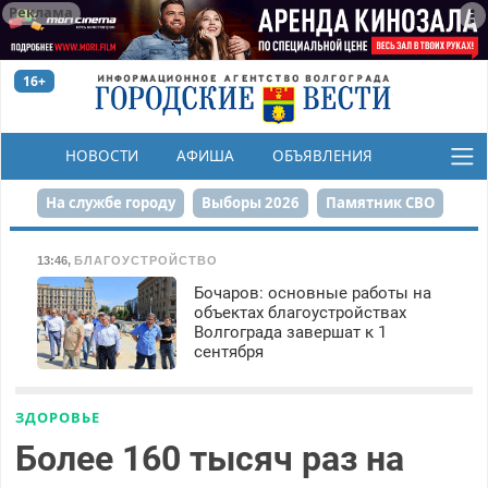
Реклама
16+
НОВОСТИ
АФИША
ОБЪЯВЛЕНИЯ
КОНКУРСЫ
На службе городу
Выборы 2026
Памятник СВО
Сталинград в сердце
Финграмотность
13:46
,
БЛАГОУСТРОЙСТВО
Бочаров: основные работы на
Набережная
День Победы
Реконструкция ЦПКиО
объектах благоустройствах
Волгограда завершат к 1
80-летие Победы
Парк Героев-летчиков
сентября
ЗДОРОВЬЕ
Более 160 тысяч раз на