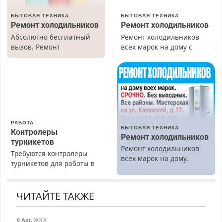
БЫТОВАЯ ТЕХНИКА
БЫТОВАЯ ТЕХНИКА
Ремонт холодильников
Ремонт холодильников
Абсолютно бесплатный
Ремонт холодильников
вызов. Ремонт
всех марок на дому с
холодильников всех
гарантией. Замена
марок на дому, с
резины. Качественно.
гарантией. Все р-ны.
Недорого. Без выходных.
Срочно. Без выходных.
Все районы. Скидка.
Пенсионерам – скидки до
Вызов бесплатный.
40%. Мастер со стажем.
РАБОТА
БЫТОВАЯ ТЕХНИКА
Контролеры
Ремонт холодильников
турникетов
Ремонт холодильников
Требуются контролеры
всех марок на дому.
турникетов для работы в
Москве и Подмосковье
(мужчины, женщины).
Прием по ТК РФ. График
ЧИТАЙТЕ ТАКЖЕ
работы любой.
Бесплатное проживание.
6 Авг
,
ЖКХ