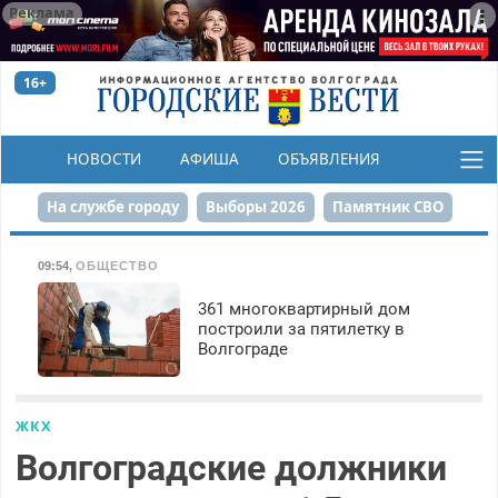
Реклама
16+
НОВОСТИ
АФИША
ОБЪЯВЛЕНИЯ
КОНКУРСЫ
На службе городу
Выборы 2026
Памятник СВО
Сталинград в сердце
Финграмотность
09:54
,
ОБЩЕСТВО
Набережная
День Победы
Реконструкция ЦПКиО
361 многоквартирный дом
построили за пятилетку в
Волгограде
80-летие Победы
Парк Героев-летчиков
ЖКХ
Волгоградские должники