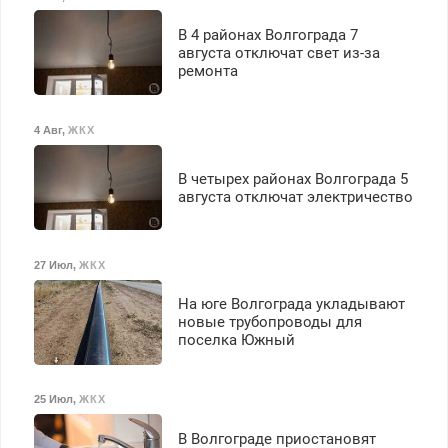
З/п – до 96000 рублей до
вычета налогов.
В 4 районах Волгограда 7
Ежемесячно
августа отключат свет из-за
выплачивается денежная
ремонта
премия. Возможно
бесплатное обучение,
получение документов,
4 Авг
,
ЖКХ
работа инспектором по
транспортной
В четырех районах Волгограда 5
безопасности с з/п до
августа отключат электричество
125000 руб.
27 Июл
,
ЖКХ
На юге Волгограда укладывают
новые трубопроводы для
поселка Южный
25 Июл
,
ЖКХ
В Волгограде приостановят