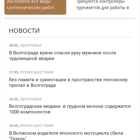
Абсолютно все виды
Требуются контролеры
сантехнических работ.
турникетов для работы в
Быстро. Качественно.
Москве и Подмосковье
Недорого.
(мужчины, женщины).
Прием по ТК РФ. График
НОВОСТИ
работы любой.
Бесплатное проживание.
З/п – до 96000 рублей до
18:00
,
ЗДОРОВЬЕ
вычета налогов.
В Волгограде врачи спасли руку мужчине после
Ежемесячно
чудовищной аварии
выплачивается денежная
премия. Возможно
17:03
,
ПРОИСШЕСТВИЯ
бесплатное обучение,
Без памяти и ориентации в пространстве пенсионер
получение документов,
пропал в Волгограде
работа инспектором по
транспортной
16:25
,
ЗДОРОВЬЕ
безопасности с з/п до
Волгоградские медики: в грудном молоке содержится
125000 руб.
1000 компонентов
15:50
,
ПРОИСШЕСТВИЯ
В Волжском водителя японского мотоцикла сбила
"Газель"