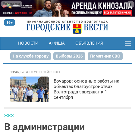
Реклама
16+
НОВОСТИ
АФИША
ОБЪЯВЛЕНИЯ
КОНКУРСЫ
На службе городу
Выборы 2026
Памятник СВО
Сталинград в сердце
Финграмотность
13:46
,
БЛАГОУСТРОЙСТВО
Бочаров: основные работы на
Набережная
День Победы
Реконструкция ЦПКиО
объектах благоустройствах
Волгограда завершат к 1
80-летие Победы
Парк Героев-летчиков
сентября
ЖКХ
В администрации