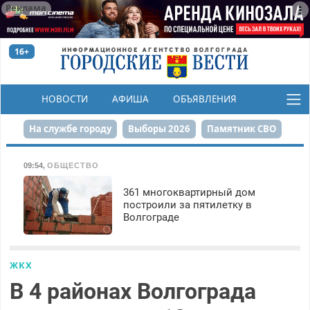
Реклама
16+
НОВОСТИ
АФИША
ОБЪЯВЛЕНИЯ
КОНКУРСЫ
На службе городу
Выборы 2026
Памятник СВО
Сталинград в сердце
Финграмотность
09:54
,
ОБЩЕСТВО
Набережная
День Победы
Реконструкция ЦПКиО
361 многоквартирный дом
построили за пятилетку в
Волгограде
80-летие Победы
Парк Героев-летчиков
ЖКХ
В 4 районах Волгограда