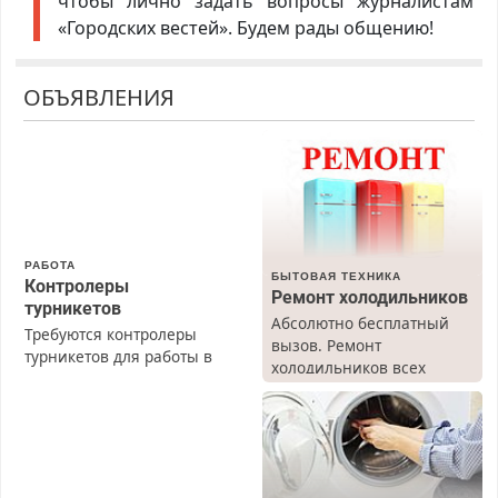
чтобы лично задать вопросы журналистам
«Городских вестей». Будем рады общению!
ОБЪЯВЛЕНИЯ
РАБОТА
БЫТОВАЯ ТЕХНИКА
Контролеры
Ремонт холодильников
турникетов
Абсолютно бесплатный
Требуются контролеры
вызов. Ремонт
турникетов для работы в
холодильников всех
Москве и Подмосковье
марок на дому, с
(мужчины, женщины).
гарантией. Все р-ны.
Прием по ТК РФ. График
Срочно. Без выходных.
работы любой.
Пенсионерам – скидки до
Бесплатное проживание.
40%. Мастер со стажем.
З/п – до 96000 рублей до