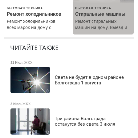
вычета налогов.
БЫТОВАЯ ТЕХНИКА
БЫТОВАЯ ТЕХНИКА
Ежемесячно
Ремонт холодильников
Стиральные машины
выплачивается денежная
Ремонт холодильников
Ремонт стиральных
премия. Возможно
всех марок на дому с
машин на дому. Выезд и
бесплатное обучение,
гарантией. Замена
диагностика бесплатно.
получение документов,
резины. Качественно.
Предусмотрены скидки.
работа инспектором по
Недорого. Без выходных.
ЧИТАЙТЕ ТАКЖЕ
транспортной
Все районы. Скидка.
безопасности с з/п до
Вызов бесплатный.
125000 руб.
31 Июл
,
ЖКХ
Света не будет в одном районе
Волгограда 1 августа
3 Июл
,
ЖКХ
Три района Волгограда
останутся без света 3 июля