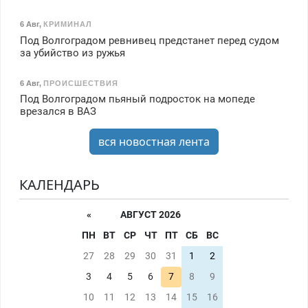
6 Авг
,
КРИМИНАЛ
Под Волгоградом ревнивец предстанет перед судом
за убийство из ружья
6 Авг
,
ПРОИСШЕСТВИЯ
Под Волгоградом пьяный подросток на мопеде
врезался в ВАЗ
вся новостная лента
КАЛЕНДАРЬ
«
АВГУСТ 2026
ПН
ВТ
СР
ЧТ
ПТ
СБ
ВС
27
28
29
30
31
1
2
3
4
5
6
7
8
9
10
11
12
13
14
15
16