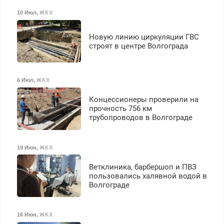
10 Июл
,
ЖКХ
Новую линию циркуляции ГВС
строят в центре Волгограда
6 Июл
,
ЖКХ
Концессионеры проверили на
прочность 756 км
трубопроводов в Волгограде
19 Июн
,
ЖКХ
Ветклиника, барбершоп и ПВЗ
пользовались халявной водой в
Волгограде
16 Июн
,
ЖКХ