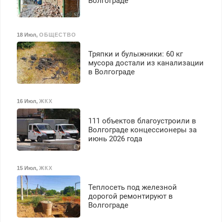
выплачивается денежная
Волгограде
премия. Возможно
бесплатное обучение,
получение документов,
18 Июл
,
ОБЩЕСТВО
работа инспектором по
транспортной
Тряпки и булыжники: 60 кг
безопасности с з/п до
мусора достали из канализации
125000 руб.
в Волгограде
16 Июл
,
ЖКХ
111 объектов благоустроили в
Волгограде концессионеры за
июнь 2026 года
15 Июл
,
ЖКХ
Теплосеть под железной
дорогой ремонтируют в
Волгограде