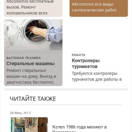
Абсолютно бесплатный
Абсолютно все виды
вызов. Ремонт
сантехнических работ.
холодильников всех
Быстро. Качественно.
марок на дому, с
Недорого.
гарантией. Все р-ны.
Срочно. Без выходных.
Пенсионерам – скидки до
40%. Мастер со стажем.
РАБОТА
БЫТОВАЯ ТЕХНИКА
Контролеры
Стиральные машины
турникетов
Ремонт стиральных
Требуются контролеры
машин на дому. Выезд и
турникетов для работы в
диагностика бесплатно.
Москве и Подмосковье
Предусмотрены скидки.
(мужчины, женщины).
Прием по ТК РФ. График
ЧИТАЙТЕ ТАКЖЕ
работы любой.
Бесплатное проживание.
24 Июл
,
ЖКХ
З/п – до 96000 рублей до
вычета налогов.
Ежемесячно
Котел 1986 года меняют в