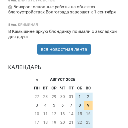
8 Авг
,
БЛАГОУСТРОЙСТВО
Бочаров: основные работы на объектах
благоустройствах Волгограда завершат к 1 сентября
8 Авг
,
КРИМИНАЛ
В Камышине яркую блондинку поймали с закладкой
для друга
вся новостная лента
КАЛЕНДАРЬ
«
АВГУСТ 2026
ПН
ВТ
СР
ЧТ
ПТ
СБ
ВС
27
28
29
30
31
1
2
3
4
5
6
7
8
9
10
11
12
13
14
15
16
17
18
19
20
21
22
23