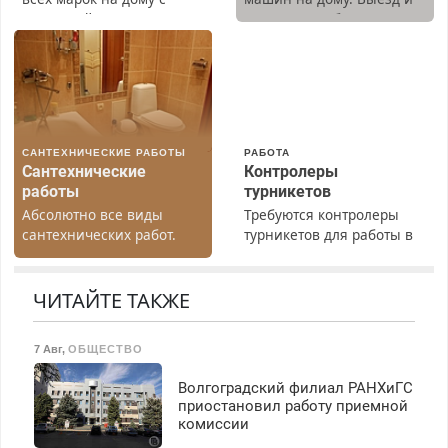
гарантией. Замена
диагностика бесплатно.
резины. Качественно.
Предусмотрены скидки.
Недорого. Без выходных.
Все районы. Скидка.
Вызов бесплатный.
САНТЕХНИЧЕСКИЕ РАБОТЫ
РАБОТА
Сантехнические
Контролеры
работы
турникетов
Абсолютно все виды
Требуются контролеры
сантехнических работ.
турникетов для работы в
Быстро. Качественно.
Москве и Подмосковье
Недорого.
(мужчины, женщины).
Прием по ТК РФ. График
ЧИТАЙТЕ ТАКЖЕ
работы любой.
Бесплатное проживание.
7 Авг
,
ОБЩЕСТВО
З/п – до 96000 рублей до
вычета налогов.
Волгоградский филиал РАНХиГС
Ежемесячно
приостановил работу приемной
выплачивается денежная
комиссии
премия. Возможно