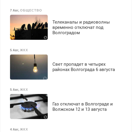
бесплатное обучение,
получение документов,
7 Авг
,
ОБЩЕСТВО
работа инспектором по
транспортной
Телеканалы и радиоволны
безопасности с з/п до
временно отключат под
125000 руб.
Волгоградом
5 Авг
,
ЖКХ
Свет пропадет в четырех
районах Волгограда 6 августа
5 Авг
,
ЖКХ
Газ отключат в Волгограде и
Волжском 12 и 13 августа
4 Авг
,
ЖКХ