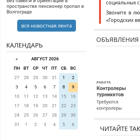
Без памяти и ориентации в
социальных с
пространстве пенсионер пропал в
Звоните в лю
Волгограде
«Городских в
вся новостная лента
ОБЪЯВЛЕНИЯ
КАЛЕНДАРЬ
«
АВГУСТ 2026
ПН
ВТ
СР
ЧТ
ПТ
СБ
ВС
27
28
29
30
31
1
2
РАБОТА
3
4
5
6
7
8
9
Контролеры
турникетов
10
11
12
13
14
15
16
Требуются
17
18
19
20
21
22
23
контролеры
турникетов для
24
25
26
27
28
29
30
работы в Москве и
31
1
2
3
4
5
6
Подмосковье
ЧИТАЙТЕ ТА
(мужчины,
женщины). Прием п