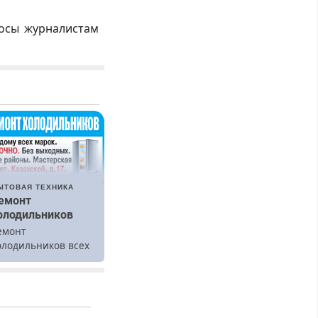
росы журналистам
ЫТОВАЯ ТЕХНИКА
емонт
олодильников
емонт
олодильников всех
арок на дому.