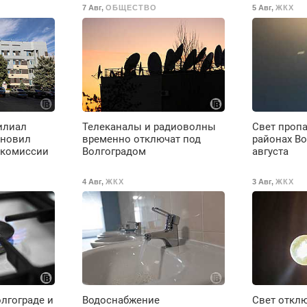
7 Авг
,
ОБЩЕСТВО
5 Авг
,
ЖКХ
ты
выходных.
Пенсионерам –
о
скидки до 40%.
Мастер со стажем.
ое
илиал
Телеканалы и радиоволны
Свет пропа
е
ановил
временно отключат под
районах Во
 комиссии
Волгоградом
августа
4 Авг
,
ЖКХ
3 Авг
,
ЖКХ
до
олгограде и
Водоснабжение
Свет отклю