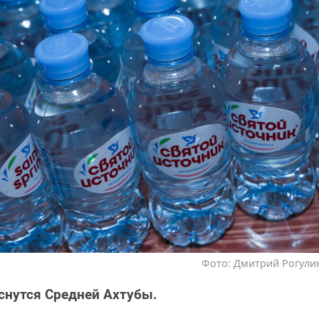
Фото: Дмитрий Рогулин
снутся Средней Ахтубы.