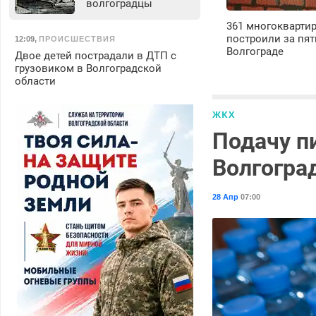
волгоградцы
361 многокварти
построили за пят
12:09
,
ПРОИСШЕСТВИЯ
Волгограде
Двое детей пострадали в ДТП с
грузовиком в Волгоградской
области
ЖКХ
Подачу п
Волгогра
28 Апр
07:00