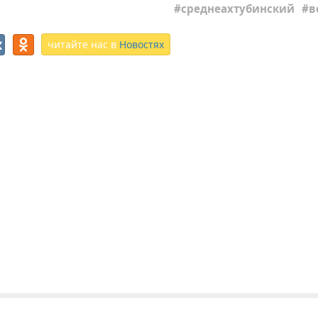
среднеахтубинский
в
читайте нас в
Новостях