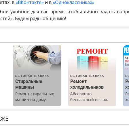
етях: в
«ВКонтакте»
и в
«Одноклассниках»
бое удобное для вас время, чтобы лично задать воп
естей». Будем рады общению!
БЫТОВАЯ ТЕХНИКА
БЫТОВАЯ ТЕХНИКА
Б
Стиральные
Ремонт
Р
машины
холодильников
х
Ремонт стиральных
Абсолютно
Р
машин на дому.
бесплатный вызов.
х
Выезд и диагностика
Ремонт
м
бесплатно.
холодильников всех
Предусмотрены
марок на дому, с
КЖЕ
скидки.
гарантией. Все р-ны.
о
Срочно. Без