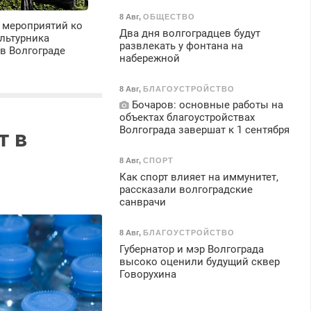
8 Авг
,
ОБЩЕСТВО
 мероприятий ко
Два дня волгоградцев будут
льтурника
развлекать у фонтана на
в Волгограде
набережной
8 Авг
,
БЛАГОУСТРОЙСТВО
Бочаров: основные работы на
объектах благоустройствах
Волгограда завершат к 1 сентября
т в
8 Авг
,
СПОРТ
Как спорт влияет на иммунитет,
рассказали волгоградские
санврачи
8 Авг
,
БЛАГОУСТРОЙСТВО
Губернатор и мэр Волгограда
высоко оценили будущий сквер
Говорухина