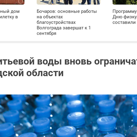
рный дом
Бочаров: основные работы
Программу
илетку в
на объектах
Дню физку
благоустройствах
составили 
Волгограда завершат к 1
сентября
итьевой воды вновь огранича
дской области