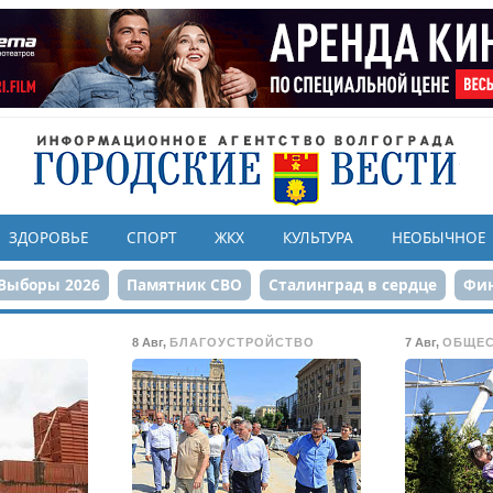
ЗДОРОВЬЕ
СПОРТ
ЖКХ
КУЛЬТУРА
НЕОБЫЧНОЕ
Выборы 2026
Памятник СВО
Сталинград в сердце
Фин
онструкция ЦПКиО
80-летие Победы
Парк Героев-летчи
8 Авг
,
БЛАГОУСТРОЙСТВО
7 Авг
,
ОБЩЕ