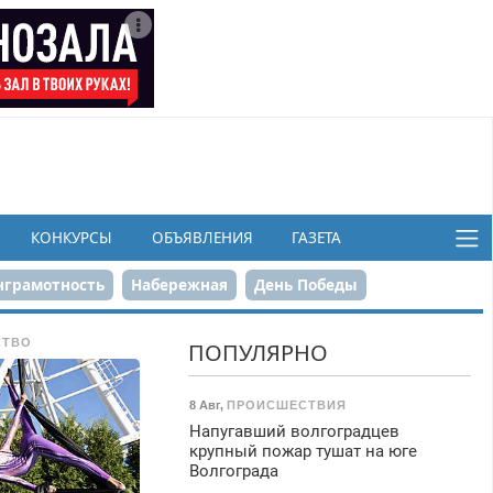
КОНКУРСЫ
ОБЪЯВЛЕНИЯ
ГАЗЕТА
грамотность
Набережная
День Победы
ков
СТВО
ПОПУЛЯРНО
8 Авг
,
ПРОИСШЕСТВИЯ
Напугавший волгоградцев
крупный пожар тушат на юге
Волгограда