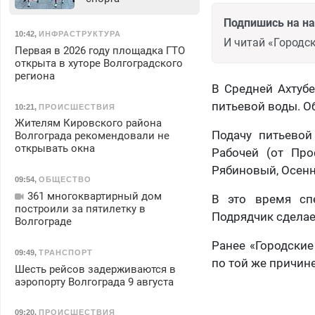
Подпишись на н
10:42
,
ИНФРАСТРУКТУРА
И читай «Городск
Первая в 2026 году площадка ГТО
открыта в хуторе Волгоградского
региона
В Средней Ахтубе
питьевой воды. О
10:21
,
ПРОИСШЕСТВИЯ
Жителям Кировского района
Подачу питьевой
Волгограда рекомендовали не
открывать окна
Рабочей (от Про
Рябиновый, Осенни
09:54
,
ОБЩЕСТВО
361 многоквартирный дом
В это время сп
построили за пятилетку в
Подрядчик сделае
Волгограде
Ранее «Городские
09:49
,
ТРАНСПОРТ
по той же причине
Шесть рейсов задерживаются в
аэропорту Волгограда 9 августа
09:20
,
ПРОИСШЕСТВИЯ