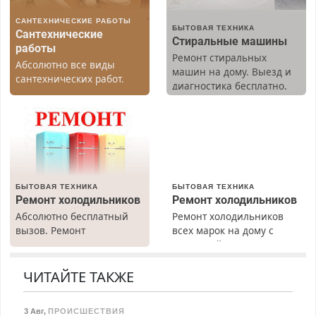
САНТЕХНИЧЕСКИЕ РАБОТЫ
БЫТОВАЯ ТЕХНИКА
Сантехнические
Стиральные машины
работы
Ремонт стиральных
Абсолютно все виды
машин на дому. Выезд и
сантехнических работ.
диагностика бесплатно.
Быстро. Качественно.
Предусмотрены скидки.
Недорого.
БЫТОВАЯ ТЕХНИКА
БЫТОВАЯ ТЕХНИКА
Ремонт холодильников
Ремонт холодильников
Абсолютно бесплатный
Ремонт холодильников
вызов. Ремонт
всех марок на дому с
холодильников всех
гарантией. Замена
марок на дому, с
резины. Качественно.
гарантией. Все р-ны.
Недорого. Без выходных.
ЧИТАЙТЕ ТАКЖЕ
Срочно. Без выходных.
Все районы. Скидка.
Пенсионерам – скидки до
Вызов бесплатный.
3 Авг
,
ПРОИСШЕСТВИЯ
40%. Мастер со стажем.