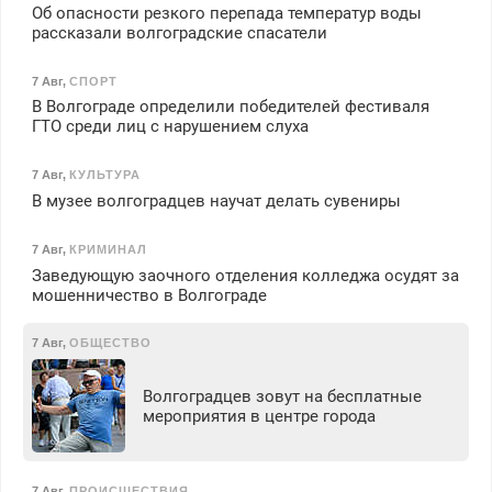
Об опасности резкого перепада температур воды
рассказали волгоградские спасатели
7 Авг
,
СПОРТ
В Волгограде определили победителей фестиваля
ГТО среди лиц с нарушением слуха
7 Авг
,
КУЛЬТУРА
В музее волгоградцев научат делать сувениры
7 Авг
,
КРИМИНАЛ
Заведующую заочного отделения колледжа осудят за
мошенничество в Волгограде
7 Авг
,
ОБЩЕСТВО
Волгоградцев зовут на бесплатные
мероприятия в центре города
7 Авг
,
ПРОИСШЕСТВИЯ