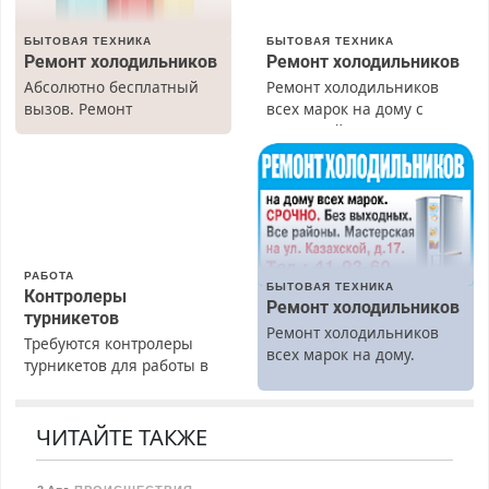
БЫТОВАЯ ТЕХНИКА
БЫТОВАЯ ТЕХНИКА
Ремонт холодильников
Ремонт холодильников
Абсолютно бесплатный
Ремонт холодильников
вызов. Ремонт
всех марок на дому с
холодильников всех
гарантией. Замена
марок на дому, с
резины. Качественно.
гарантией. Все р-ны.
Недорого. Без выходных.
Срочно. Без выходных.
Все районы. Скидка.
Пенсионерам – скидки до
Вызов бесплатный.
40%. Мастер со стажем.
РАБОТА
БЫТОВАЯ ТЕХНИКА
Контролеры
Ремонт холодильников
турникетов
Ремонт холодильников
Требуются контролеры
всех марок на дому.
турникетов для работы в
Москве и Подмосковье
(мужчины, женщины).
Прием по ТК РФ. График
ЧИТАЙТЕ ТАКЖЕ
работы любой.
Бесплатное проживание.