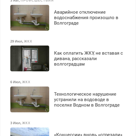
3 Авг
,
ПРОИСШЕСТВИЯ
З/п – до 96000 рублей до
вычета налогов.
Аварийное отключение
Ежемесячно
водоснабжения произошло в
выплачивается денежная
Волгограде
премия. Возможно
бесплатное обучение,
получение документов,
29 Июл
,
ЖКХ
работа инспектором по
транспортной
Как оплатить ЖКУ, не вставая с
безопасности с з/п до
дивана, рассказали
125000 руб.
волгоградцам
6 Июл
,
ЖКХ
Технологическое нарушение
устранили на водоводе в
поселке Водном в Волгограде
3 Июл
,
ЖКХ
«Концессии» вновь «отрезали»