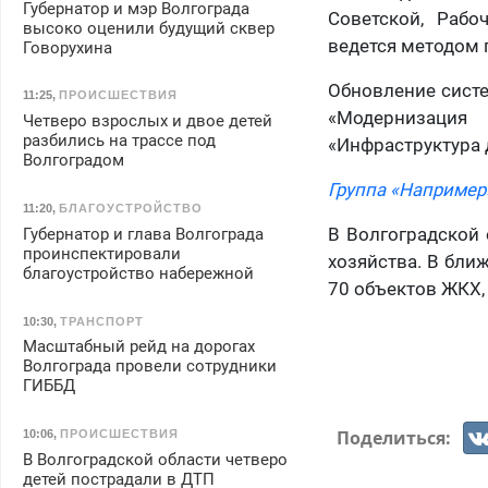
Губернатор и мэр Волгограда
Советской, Рабо
высоко оценили будущий сквер
ведется методом 
Говорухина
Обновление сист
11:25
,
ПРОИСШЕСТВИЯ
«Модернизация
Четверо взрослых и двое детей
разбились на трассе под
«Инфраструктура 
Волгоградом
Группа «Например
11:20
,
БЛАГОУСТРОЙСТВО
В Волгоградской
Губернатор и глава Волгограда
проинспектировали
хозяйства. В бли
благоустройство набережной
70 объектов ЖКХ,
10:30
,
ТРАНСПОРТ
Масштабный рейд на дорогах
Волгограда провели сотрудники
ГИББД
Поделиться:
10:06
,
ПРОИСШЕСТВИЯ
В Волгоградской области четверо
детей пострадали в ДТП