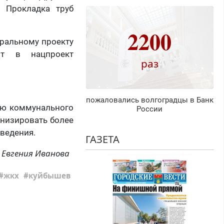
. Прокладка труб
2200
ральному проекту
ит в нацпроект
раз
пожаловались волгоградцы в Банк
ию коммунального
России
рнизировать более
ведения.
ГАЗЕТА
Евгения Иванова
жкх
куйбышев