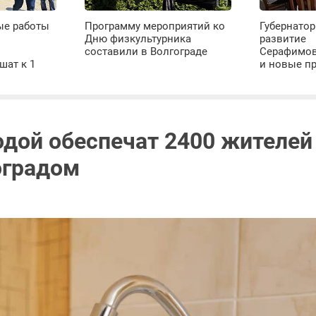
ые работы
Программу мероприятий ко
Губернатор
Дню физкультурника
развитие
х
составили в Волгограде
Серафимов
шат к 1
и новые п
одой обеспечат 2400 жителей
оградом