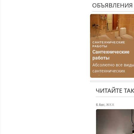
ОБЪЯВЛЕНИЯ
САНТЕХНИЧЕСКИЕ
РАБОТЫ
Сантехнические
работы
Абсолютно все вид
сантехнических
работ. Быстро.
Качественно.
Недорого.
ЧИТАЙТЕ ТА
6 Авг
,
ЖКХ