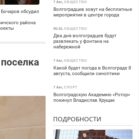
7 Авг
,
ОБЩЕСТВО
Волгоградцев зовут на бесплатные
 Бочаров обсудил
мероприятия в центре города
ичского района
роекты
05:10
,
ОБЩЕСТВО
Два дня волгоградцев будут
развлекать у фонтана на
набережной
 поселка
7 Авг
,
ОБЩЕСТВО
Какой будет погода в Волгограде 8
августа, сообщили синоптики
7 Авг
,
СПОРТ
Волгоградскую Академию «Ротор»
покинул Владислав Хрущак
ПОДРОБНОСТИ