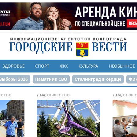
ЗДОРОВЬЕ
СПОРТ
ЖКХ
КУЛЬТУРА
НЕОБЫЧНОЕ
Выборы 2026
Памятник СВО
Сталинград в сердце
Фин
онструкция ЦПКиО
80-летие Победы
Парк Героев-летчи
ЙСТВО
7 Авг
,
ОБЩЕСТВО
7 Авг
,
ОБЩЕ