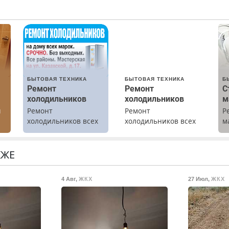
БЫТОВАЯ ТЕХНИКА
БЫТОВАЯ ТЕХНИКА
Б
Ремонт
Ремонт
С
холодильников
холодильников
м
ы
Ремонт
Ремонт
Р
холодильников всех
холодильников всех
м
марок на дому.
марок на дому с
В
гарантией. Замена
б
резины. Качественно.
П
КЖЕ
Недорого. Без
с
выходных. Все
4 Авг
,
ЖКХ
27 Июл
,
ЖКХ
районы. Скидка.
Вызов бесплатный.