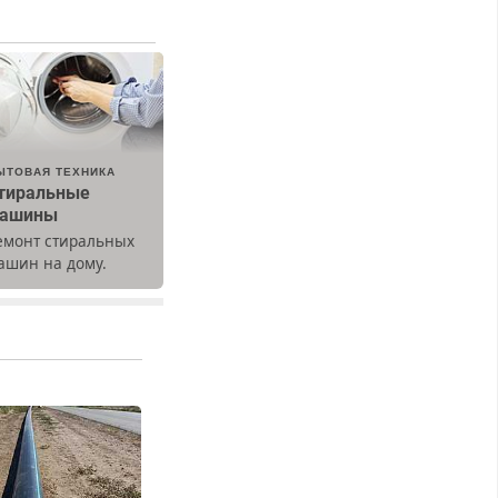
ЫТОВАЯ ТЕХНИКА
тиральные
ашины
емонт стиральных
ашин на дому.
ыезд и диагностика
есплатно.
редусмотрены
кидки.