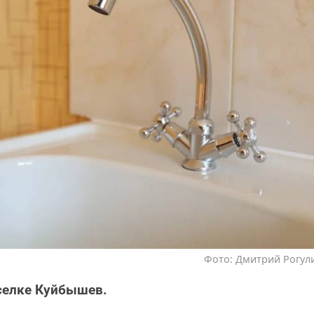
Фото: Дмитрий Рогули
селке Куйбышев.