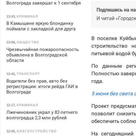
Волгограда завершат к 1 сентября
Подпишись на н
13:43
,
КРИМИНАЛ
И читай «Городск
В Камышине яркую блондинку
поймали с закладкой для друга
В поселке Куйбы
13:06
,
ОБЩЕСТВО
строительство н
Чрезвычайная пожароопасность
питьевой водой б
объявлена в Волгоградской
области
По данным реги
Полностью завер
12:42
,
ТРАНСПОРТ
года.
Водители без прав, авто без
регристрации: итоги рейда ГАИ в
Волгограде
5 июня без света 
Проект предусмат
12:17
,
КРИМИНАЛ
Лжечиновник украл у 82-летнего
позволит снизить
волгоградца 2,3 млн рублей
обеспечить соблю
12:05
,
БЛАГОУСТРОЙСТВО
На сегодняшний