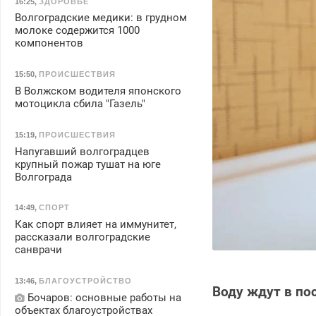
16:25
,
ЗДОРОВЬЕ
Волгоградские медики: в грудном
молоке содержится 1000
компонентов
15:50
,
ПРОИСШЕСТВИЯ
В Волжском водителя японского
мотоцикла сбила "Газель"
15:19
,
ПРОИСШЕСТВИЯ
Напугавший волгоградцев
крупный пожар тушат на юге
Волгограда
14:49
,
СПОРТ
Как спорт влияет на иммунитет,
рассказали волгоградские
санврачи
13:46
,
БЛАГОУСТРОЙСТВО
Воду ждут в по
Бочаров: основные работы на
объектах благоустройствах