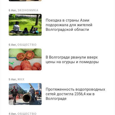
бесплатное обучение,
получение документов,
6 Авг
,
ЭКОНОМИКА
работа инспектором по
транспортной
Поездка в страны Азии
безопасности с з/п до
подорожала для жителей
125000 руб.
Волгоградской области
6 Авг
,
ОБЩЕСТВО
В Волгограде рванули вверх
цены на огурцы и помидоры
5 Авг
,
ЖКХ
Протяженность водопроводных
сетей достигла 2356,4 км в
Волгограде
4 Авг
,
ОБЩЕСТВО