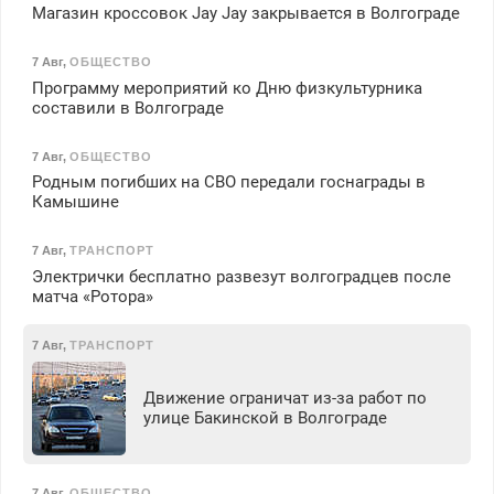
Магазин кроссовок Jay Jay закрывается в Волгограде
7 Авг
,
ОБЩЕСТВО
Программу мероприятий ко Дню физкультурника
составили в Волгограде
7 Авг
,
ОБЩЕСТВО
Родным погибших на СВО передали госнаграды в
Камышине
7 Авг
,
ТРАНСПОРТ
Электрички бесплатно развезут волгоградцев после
матча «Ротора»
7 Авг
,
ТРАНСПОРТ
Движение ограничат из-за работ по
улице Бакинской в Волгограде
7 Авг
,
ОБЩЕСТВО