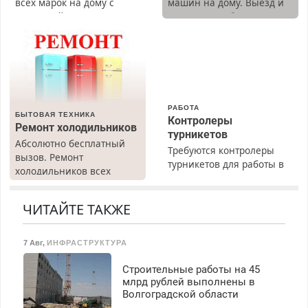
всех марок на дому с
машин на дому. Выезд и
гарантией. Замена
диагностика бесплатно.
резины. Качественно.
Предусмотрены скидки.
Недорого. Без выходных.
Все районы. Скидка.
Вызов бесплатный.
РАБОТА
БЫТОВАЯ ТЕХНИКА
Контролеры
Ремонт холодильников
турникетов
Абсолютно бесплатный
Требуются контролеры
вызов. Ремонт
турникетов для работы в
холодильников всех
Москве и Подмосковье
марок на дому, с
(мужчины, женщины).
гарантией. Все р-ны.
Прием по ТК РФ. График
ЧИТАЙТЕ ТАКЖЕ
Срочно. Без выходных.
работы любой.
Пенсионерам – скидки до
Бесплатное проживание.
40%. Мастер со стажем.
7 Авг
,
ИНФРАСТРУКТУРА
З/п – до 96000 рублей до
вычета налогов.
Строительные работы на 45
Ежемесячно
млрд рублей выполнены в
выплачивается денежная
Волгоградской области
премия. Возможно