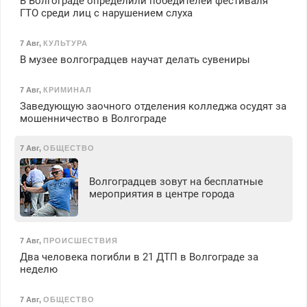
В Волгограде определили победителей фестиваля
ГТО среди лиц с нарушением слуха
7 Авг
,
КУЛЬТУРА
В музее волгоградцев научат делать сувениры
7 Авг
,
КРИМИНАЛ
Заведующую заочного отделения колледжа осудят за
мошенничество в Волгограде
7 Авг
,
ОБЩЕСТВО
Волгоградцев зовут на бесплатные
мероприятия в центре города
7 Авг
,
ПРОИСШЕСТВИЯ
Два человека погибли в 21 ДТП в Волгограде за
неделю
7 Авг
,
ОБЩЕСТВО