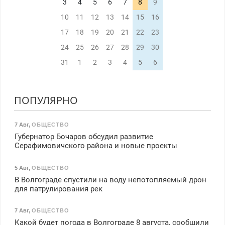
3
4
5
6
7
8
9
10
11
12
13
14
15
16
17
18
19
20
21
22
23
24
25
26
27
28
29
30
31
1
2
3
4
5
6
ПОПУЛЯРНО
7 Авг
,
ОБЩЕСТВО
Губернатор Бочаров обсудил развитие
Серафимовичского района и новые проекты
5 Авг
,
ОБЩЕСТВО
В Волгограде спустили на воду непотопляемый дрон
для патрулирования рек
7 Авг
,
ОБЩЕСТВО
Какой будет погода в Волгограде 8 августа, сообщили