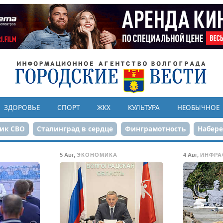
ЗДОРОВЬЕ
СПОРТ
ЖКХ
КУЛЬТУРА
НЕОБЫЧНОЕ
ик СВО
Сталинград в сердце
Финграмотность
Набер
а службе городу
80-летие Победы
Парк Героев-летчико
5 Авг
,
ЭКОНОМИКА
4 Авг
,
ИНФРА