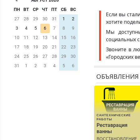
«
АВГУСТ 2026
ПН
ВТ
СР
ЧТ
ПТ
СБ
ВС
Если вы стал
27
28
29
30
31
1
2
хотите подел
3
4
5
6
7
8
9
Мы доступ
10
11
12
13
14
15
16
социальных с
17
18
19
20
21
22
23
Звоните в лю
«Городских в
24
25
26
27
28
29
30
31
1
2
3
4
5
6
ОБЪЯВЛЕНИЯ
САНТЕХНИЧЕСКИЕ
РАБОТЫ
Реставрация
ванны
ВОССТАНОВЛЕНИЕ