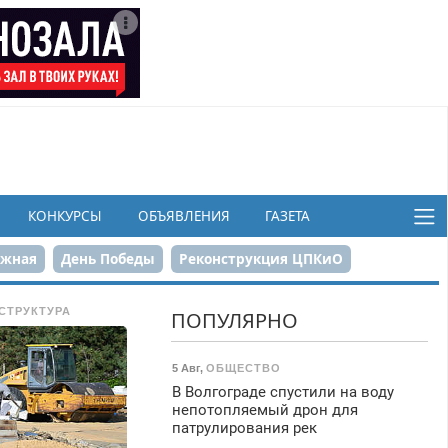
КОНКУРСЫ
ОБЪЯВЛЕНИЯ
ГАЗЕТА
ежная
День Победы
Реконструкция ЦПКиО
в
СТРУКТУРА
ПОПУЛЯРНО
5 Авг
,
ОБЩЕСТВО
В Волгограде спустили на воду
непотопляемый дрон для
патрулирования рек