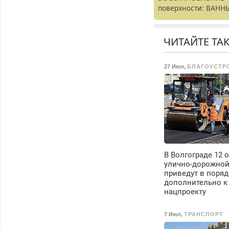
поверхности: ВАНН
раковины,
подоконника. От
скола до полной
ЧИТАЙТЕ ТА
реставрации. 100%
результат.
27 Июл
,
БЛАГОУСТР
В Волгограде 12 
улично-дорожной
приведут в поря
дополнительно к
нацпроекту
7 Июл
,
ТРАНСПОРТ