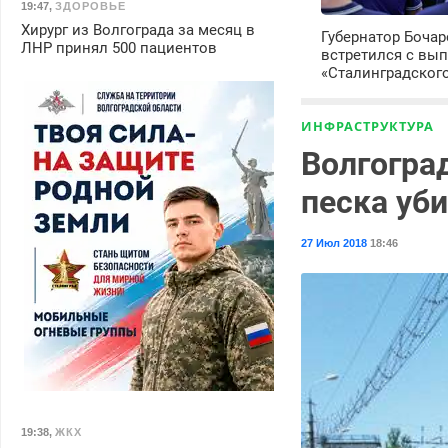
19:47
,
ЗДОРОВЬЕ
Хирург из Волгограда за месяц в
Губернатор Боча
ЛНР принял 500 пациентов
встретился с вы
«Сталинградског
ИНФРАСТРУКТУРА
Волгогра
песка уб
27 Июл 2018
18:46
19:38
,
ЖКХ