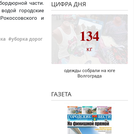
ЦИФРА ДНЯ
бордюрной части.
 водой городские
 Рокоссовского и
134
ика
уборка дорог
кг
одежды собрали на юге
Волгограда
ГАЗЕТА