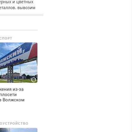
ерных и цветных
еталлов, вывозим
ами.
СПОРТ
ения из-за
еплосети
в Волжском
ОУСТРОЙСТВО