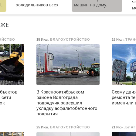
ч
Ы,
холодильников всех
машин на дому.
м
марок на дому с
Выезд и диагностика
с
гарантией. Замена
бесплатно.
резины. Качественно.
Предусмотрены
КЖЕ
Недорого. Без
скидки.
выходных. Все
ОЙСТВО
15 Июл
,
БЛАГОУСТРОЙСТВО
15 Июл
,
ТРАН
районы. Скидка.
Вызов бесплатный.
объектов
В Краснооктябрьском
Схему движ
 сети
районе Волгограда
ремонта т
док
подрядчик завершил
изменили 
укладку асфальтобетонного
покрытия
25 Июн
,
БЛАГОУСТРОЙСТВО
21 Июн
,
БЛАГ