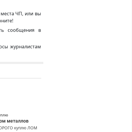
 места ЧП, или вы
оните!
ть сообщения в
росы журналистам
УПЛЮ
ом металлов
ОРОГО куплю ЛОМ