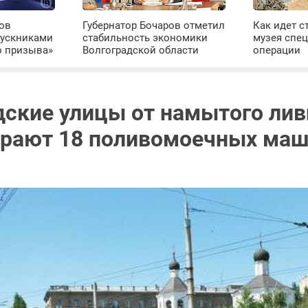
ров
Губернатор Бочаров отметил
Как идет с
пускниками
стабильность экономики
музея спе
о призыва»
Волгоградской области
операции
дские улицы от намытого ли
ирают 18 поливомоечных ма