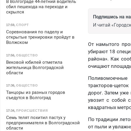
В Волгограде 44-летний водитель
сбил пешехода на переходе и
скрылся
Подпишись на н
И читай «Городск
17:59
,
СПОРТ
Соревнования по паделу и
открытые тренировки пройдут в
Волжском
От намытого про
убирают 18 спец
17:56
,
ОБЩЕСТВО
района». Как со
Вековой юбилей отметила
очищают площадь
жительница Волгоградской
области
Поливомоечные 
тракторов-щеток
17:36
,
ОБЩЕСТВО
Танцоры из разных городов
дорог. Затем уже
съедутся в Волгоград
увозит с собой 
квадратных метро
17:34
,
ПРОИСШЕСТВИЯ
Семь телят похитил пастух у
По традиции лето
предпринимателя в Волгоградской
от пыли и увлажн
области