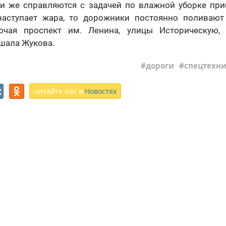
ни же справляются с задачей по влажной уборке при
наступает жара, то дорожники постоянно поливают
ючая проспект им. Ленина, улицы Историческую,
шала Жукова.
дороги
спецтехн
читайте нас в
Новостях