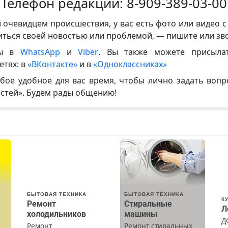
Телефон редакции:
8-909-389-03-00
и очевидцем происшествия, у вас есть фото или видео с
иться своей новостью или проблемой, — пишите или зв
ны в
WhatsApp
и
Viber
. Вы также можете присыла
етях: в
«ВКонтакте»
и в
«Одноклассниках»
бое удобное для вас время, чтобы лично задать воп
естей». Будем рады общению!
БЫТОВАЯ ТЕХНИКА
БЫТОВАЯ ТЕХНИКА
К
Ремонт
Стиральные
Л
холодильников
машины
Д
Ремонт
Ремонт стиральных