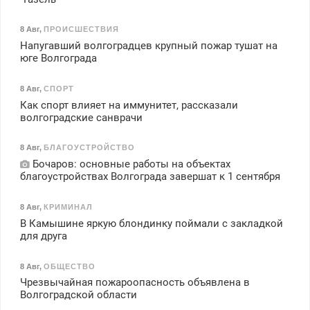
8 Авг
,
ПРОИСШЕСТВИЯ
Напугавший волгоградцев крупный пожар тушат на
юге Волгограда
8 Авг
,
СПОРТ
Как спорт влияет на иммунитет, рассказали
волгоградские санврачи
8 Авг
,
БЛАГОУСТРОЙСТВО
Бочаров: основные работы на объектах
благоустройствах Волгограда завершат к 1 сентября
8 Авг
,
КРИМИНАЛ
В Камышине яркую блондинку поймали с закладкой
для друга
8 Авг
,
ОБЩЕСТВО
Чрезвычайная пожароопасность объявлена в
Волгоградской области