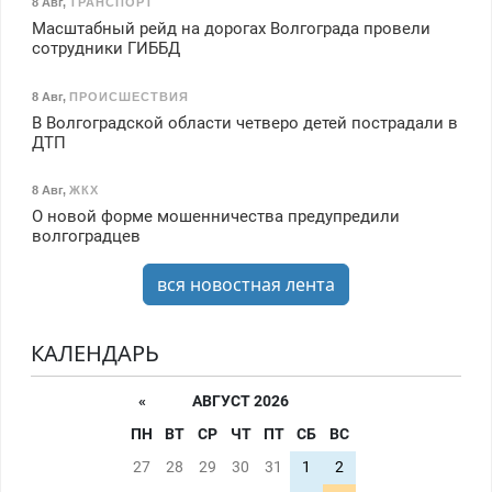
8 Авг
,
ТРАНСПОРТ
Масштабный рейд на дорогах Волгограда провели
сотрудники ГИББД
8 Авг
,
ПРОИСШЕСТВИЯ
В Волгоградской области четверо детей пострадали в
ДТП
8 Авг
,
ЖКХ
О новой форме мошенничества предупредили
волгоградцев
вся новостная лента
КАЛЕНДАРЬ
«
АВГУСТ 2026
ПН
ВТ
СР
ЧТ
ПТ
СБ
ВС
27
28
29
30
31
1
2