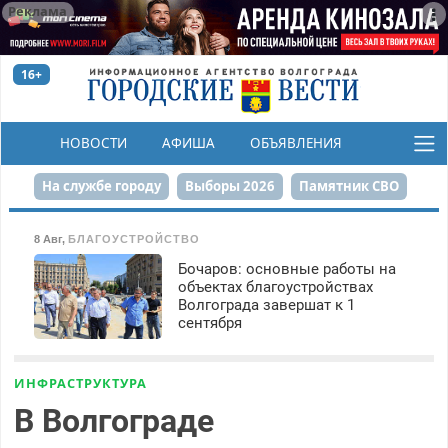
Реклама
16+
НОВОСТИ
АФИША
ОБЪЯВЛЕНИЯ
КОНКУРСЫ
На службе городу
Выборы 2026
Памятник СВО
Сталинград в сердце
Финграмотность
8 Авг
,
БЛАГОУСТРОЙСТВО
Бочаров: основные работы на
Набережная
День Победы
Реконструкция ЦПКиО
объектах благоустройствах
Волгограда завершат к 1
80-летие Победы
Парк Героев-летчиков
сентября
ИНФРАСТРУКТУРА
В Волгограде