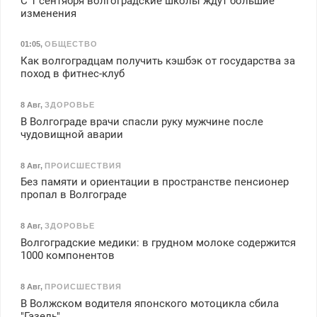
С 1 сентября волгоградские школы ждут большие
изменения
01:05
,
ОБЩЕСТВО
Как волгоградцам получить кэшбэк от государства за
поход в фитнес-клуб
8 Авг
,
ЗДОРОВЬЕ
В Волгограде врачи спасли руку мужчине после
чудовищной аварии
8 Авг
,
ПРОИСШЕСТВИЯ
Без памяти и ориентации в пространстве пенсионер
пропал в Волгограде
8 Авг
,
ЗДОРОВЬЕ
Волгоградские медики: в грудном молоке содержится
1000 компонентов
8 Авг
,
ПРОИСШЕСТВИЯ
В Волжском водителя японского мотоцикла сбила
"Газель"