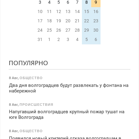
3
4
5
6
7
8
9
10
11
12
13
14
15
16
17
18
19
20
21
22
23
24
25
26
27
28
29
30
31
1
2
3
4
5
6
ПОПУЛЯРНО
8 Авг
,
ОБЩЕСТВО
Два дня волгоградцев будут развлекать у фонтана на
набережной
8 Авг
,
ПРОИСШЕСТВИЯ
Напугавший волгоградцев крупный пожар тушат на
юге Волгограда
8 Авг
,
ОБЩЕСТВО
Появился новый критерий отказа волгоградцам в