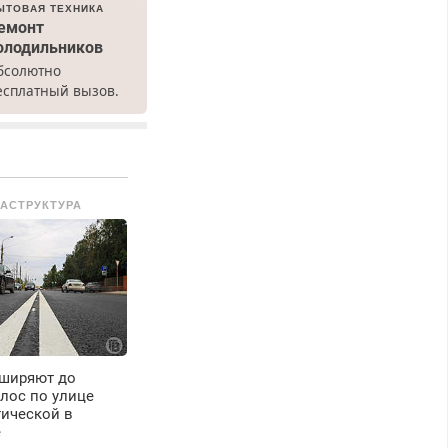
ЫТОВАЯ ТЕХНИКА
емонт
олодильников
бсолютно
есплатный вызов.
емонт
олодильников всех
арок на дому, с
арантией. Все р-ны.
рочно. Без
АСТРУКТУРА
ыходных.
енсионерам –
кидки до 40%.
астер со стажем.
сширяют до
лос по улице
ической в
е