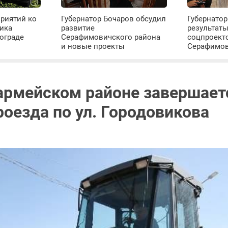
риятий ко
Губернатор Бочаров обсудил
Губернатор
ика
развитие
результат
ограде
Серафимовичского района
соцпроект
и новые проекты
Серафимо
армейском районе завершает
роезда по ул. Городовикова