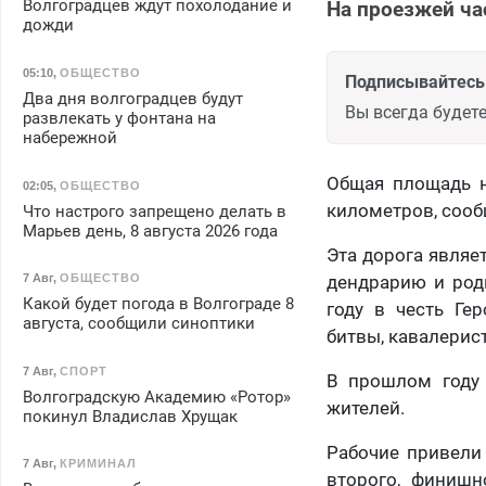
Волгоградцев ждут похолодание и
На проезжей ч
дожди
05:10
,
ОБЩЕСТВО
Подписывайтесь 
Два дня волгоградцев будут
Вы всегда будете
развлекать у фонтана на
набережной
Общая площадь н
02:05
,
ОБЩЕСТВО
километров, сооб
Что настрого запрещено делать в
Марьев день, 8 августа 2026 года
Эта дорога являет
7 Авг
,
ОБЩЕСТВО
дендрарию и род
Какой будет погода в Волгограде 8
году в честь Гер
августа, сообщили синоптики
битвы, кавалерис
7 Авг
,
СПОРТ
В прошлом году 
Волгоградскую Академию «Ротор»
жителей.
покинул Владислав Хрущак
Рабочие привели
7 Авг
,
КРИМИНАЛ
второго, финишн