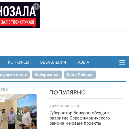
КОНКУРСЫ
ОБЪЯВЛЕНИЯ
ГАЗЕТА
грамотность
Набережная
День Победы
ков
СТВО
ПОПУЛЯРНО
7 Авг
,
ОБЩЕСТВО
Губернатор Бочаров обсудил
развитие Серафимовичского
района и новые проекты