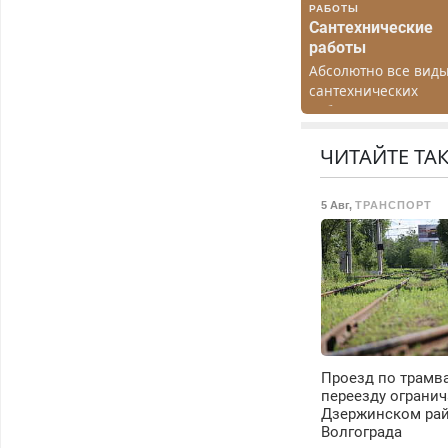
РАБОТЫ
Сантехнические
работы
Абсолютно все вид
сантехнических
работ. Быстро.
Качественно.
Недорого.
ЧИТАЙТЕ ТА
5 Авг
,
ТРАНСПОРТ
Проезд по трамв
переезду огранич
Дзержинском ра
Волгограда