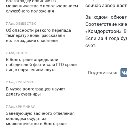
Волгоградку обвиняют в
сейчас завершает
мошенничестве с использованием
служебного положения
За ходом обновл
Соответствие ка
7 Авг
,
ОБЩЕСТВО
Об опасности резкого перепада
«Комдорстрой». В
температур воды рассказали
Если за 4 года б
волгоградские спасатели
счет.
7 Авг
,
СПОРТ
В Волгограде определили
победителей фестиваля ГТО среди
лиц с нарушением слуха
Поделиться:
7 Авг
,
КУЛЬТУРА
В музее волгоградцев научат
делать сувениры
7 Авг
,
КРИМИНАЛ
Заведующую заочного отделения
колледжа осудят за
мошенничество в Волгограде