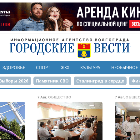
ЗДОРОВЬЕ
СПОРТ
ЖКХ
КУЛЬТУРА
НЕОБЫЧНОЕ
Выборы 2026
Памятник СВО
Сталинград в сердце
Фин
онструкция ЦПКиО
80-летие Победы
Парк Героев-летчи
7 Авг
,
ОБЩЕСТВО
7 Авг
,
ОБЩЕ