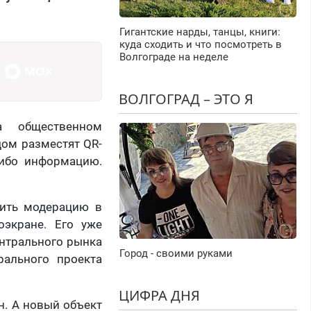
Гигантские нарды, танцы, книги:
куда сходить и что посмотреть в
Волгограде на неделе
ВОЛГОГРАД – ЭТО Я
а общественном
дом разместят QR-
либо информацию.
дить модерацию в
оэкране. Его уже
ентрального рынка
Город - своими руками
рального проекта
ЦИФРА ДНЯ
н. А новый объект