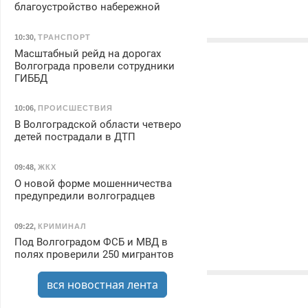
благоустройство набережной
10:30
,
ТРАНСПОРТ
Масштабный рейд на дорогах
Волгограда провели сотрудники
ГИББД
10:06
,
ПРОИСШЕСТВИЯ
В Волгоградской области четверо
детей пострадали в ДТП
09:48
,
ЖКХ
О новой форме мошенничества
предупредили волгоградцев
09:22
,
КРИМИНАЛ
Под Волгоградом ФСБ и МВД в
полях проверили 250 мигрантов
вся новостная лента