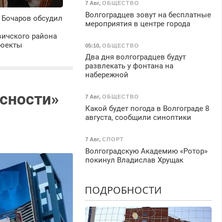
7 Авг
,
ОБЩЕСТВО
Волгоградцев зовут на бесплатные
 Бочаров обсудил
мероприятия в центре города
ичского района
роекты
05:10
,
ОБЩЕСТВО
Два дня волгоградцев будут
развлекать у фонтана на
набережной
асности»
7 Авг
,
ОБЩЕСТВО
Какой будет погода в Волгограде 8
августа, сообщили синоптики
7 Авг
,
СПОРТ
Волгоградскую Академию «Ротор»
покинул Владислав Хрущак
ПОДРОБНОСТИ