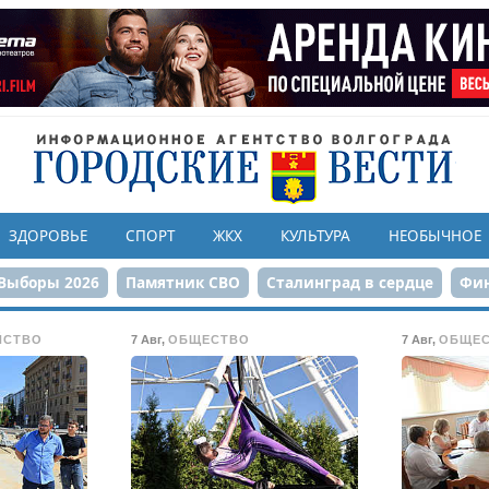
ЗДОРОВЬЕ
СПОРТ
ЖКХ
КУЛЬТУРА
НЕОБЫЧНОЕ
Выборы 2026
Памятник СВО
Сталинград в сердце
Фин
онструкция ЦПКиО
80-летие Победы
Парк Героев-летчи
ЙСТВО
7 Авг
,
ОБЩЕСТВО
7 Авг
,
ОБЩЕ