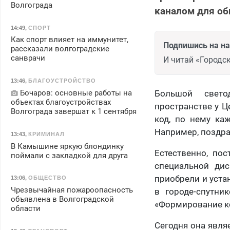
Волгограда
каналом для об
14:49
,
СПОРТ
Как спорт влияет на иммунитет,
Подпишись на н
рассказали волгоградские
санврачи
И читай «Городск
13:46
,
БЛАГОУСТРОЙСТВО
Бочаров: основные работы на
Большой свето
объектах благоустройствах
пространстве у Ц
Волгограда завершат к 1 сентября
код, по нему ка
Например, поздра
13:43
,
КРИМИНАЛ
В Камышине яркую блондинку
Естественно, по
поймали с закладкой для друга
специальной дис
приобрели и уста
13:06
,
ОБЩЕСТВО
Чрезвычайная пожароопасность
в городе-спутни
объявлена в Волгоградской
«Формирование к
области
Сегодня она явля