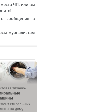
 места ЧП, или вы
оните!
ть сообщения в
росы журналистам
ЫТОВАЯ ТЕХНИКА
тиральные
ашины
емонт стиральных
ашин на дому.