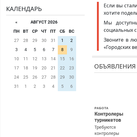
Если вы стал
КАЛЕНДАРЬ
хотите подел
Мы доступ
«
АВГУСТ 2026
социальных с
ПН
ВТ
СР
ЧТ
ПТ
СБ
ВС
Звоните в лю
27
28
29
30
31
1
2
«Городских в
3
4
5
6
7
8
9
10
11
12
13
14
15
16
ОБЪЯВЛЕНИЯ
17
18
19
20
21
22
23
24
25
26
27
28
29
30
31
1
2
3
4
5
6
РАБОТА
Контролеры
турникетов
Требуются
контролеры