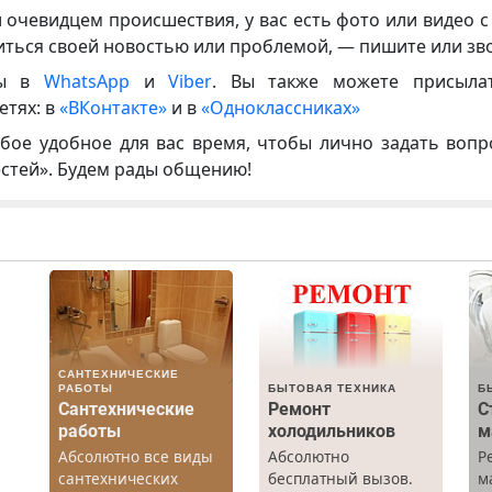
и очевидцем происшествия, у вас есть фото или видео с
иться своей новостью или проблемой, — пишите или зв
ны в
WhatsApp
и
Viber
. Вы также можете присыла
етях: в
«ВКонтакте»
и в
«Одноклассниках»
бое удобное для вас время, чтобы лично задать воп
естей». Будем рады общению!
САНТЕХНИЧЕСКИЕ
РАБОТЫ
БЫТОВАЯ ТЕХНИКА
Б
Сантехнические
Ремонт
С
работы
холодильников
м
Абсолютно все виды
Абсолютно
Р
сантехнических
бесплатный вызов.
м