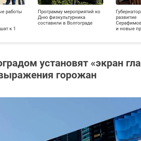
ые работы
Программу мероприятий ко
Губернатор
Дню физкультурника
развитие
х
составили в Волгограде
Серафимов
шат к 1
и новые п
оградом установят «экран гл
выражения горожан