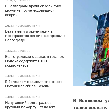
18:00
,
ЗДОРОВЬЕ
В Волгограде врачи спасли руку
мужчине после чудовищной
аварии
17:03
,
ПРОИСШЕСТВИЯ
Без памяти и ориентации в
пространстве пенсионер пропал в
Волгограде
16:25
,
ЗДОРОВЬЕ
Волгоградские медики: в грудном
молоке содержится 1000
компонентов
15:50
,
ПРОИСШЕСТВИЯ
В Волжском водителя японского
мотоцикла сбила "Газель"
15:19
,
ПРОИСШЕСТВИЯ
В Волжском ус
Напугавший волгоградцев
транслировать
крупный пожар тушат на юге