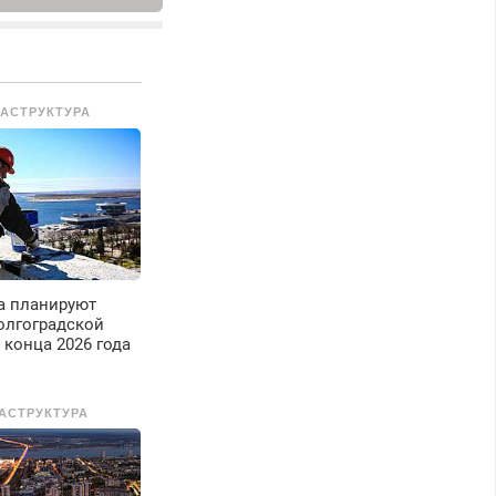
ыезд и диагностика
есплатно.
редусмотрены
кидки.
АСТРУКТУРА
а планируют
олгоградской
 конца 2026 года
АСТРУКТУРА