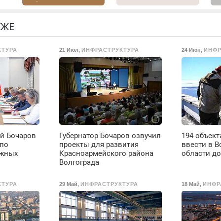
работ. Быстро.
Ремонт
В
Качественно.
холодильников всех
б
Недорого.
марок на дому, с
П
КЖЕ
гарантией. Все р-ны.
с
о
Срочно. Без
КТУРА
21 Июл
,
ИНФРАСТРУКТУРА
24 Июн
,
ИНФР
ты
выходных.
Пенсионерам –
о
скидки до 40%.
Мастер со стажем.
ое
ей Бочаров
Губернатор Бочаров озвучил
194 объект
е
 по
проекты для развития
ввести в В
ожных
Красноармейского района
области до
Волгограда
до
КТУРА
29 Май
,
ИНФРАСТРУКТУРА
18 Май
,
ИНФР