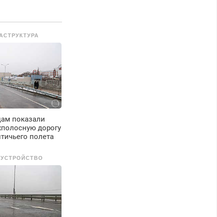
редусмотрены
кидки.
АСТРУКТУРА
цам показали
хполосную дорогу
тичьего полета
ОУСТРОЙСТВО