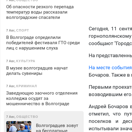
Об опасности резкого перепада
температур воды рассказали
волгоградские спасатели
Сегодня, 11 сент
7 Авг
,
СПОРТ
горнополянскому
В Волгограде определили
победителей фестиваля ГТО среди
сообщают "Городс
лиц с нарушением слуха
На представленны
7 Авг
,
КУЛЬТУРА
На месте событи
В музее волгоградцев научат
делать сувениры
Бочаров. Также в
Первыми проехать
7 Авг
,
КРИМИНАЛ
Заведующую заочного отделения
возводившим его
колледжа осудят за
мошенничество в Волгограде
Андрей Бочаров в
отметил, что пу
7 Авг
,
ОБЩЕСТВО
поселков и дес
Волгоградцев зовут
испытывали значит
на бесплатные