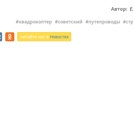
Е
Автор:
квадрокоптер
советский
путепроводы
ст
читайте нас в
Новостях