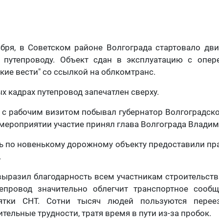
ября, в Советском районе Волгограда стартовало д
 путепроводу. Объект сдан в эксплуатацию с опер
кие вести" со ссылкой на облкомтранс.
х кадрах путепровод запечатлен сверху.
я
с рабочим визитом побывал губернатор Волгоградск
 мероприятии участие принял глава Волгограда Влади
 по новенькому дорожному объекту предоставили пр
.
ыразил благодарность всем участникам строительств
тепровод значительно облегчит транспортное сообщ
ятки СНТ. Сотни тысяч людей пользуются перее
ельные трудности, тратя время в пути из-за пробок.