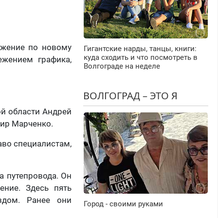
вижение по новому
Гигантские нарды, танцы, книги:
куда сходить и что посмотреть в
ежением графика,
Волгограде на неделе
ВОЛГОГРАД – ЭТО Я
ой области Андрей
мир Марченко.
аво специалистам,
а путепровода. Он
ение. Здесь пять
здом. Ранее они
Город - своими руками