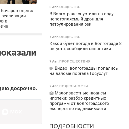
5 Авг
,
ОБЩЕСТВО
 Бочаров оценил
В Волгограде спустили на воду
ы реализации
непотопляемый дрон для
ов в
патрулирования рек
виче
7 Авг
,
ОБЩЕСТВО
Какой будет погода в Волгограде 8
августа, сообщили синоптики
показали
7 Авг
,
ПРОИСШЕСТВИЯ
Видео: волгоградцы попались
на взломе портала Госуслуг
7 Авг
,
ПОДРОБНОСТИ
цию досрочно.
Малоизвестные нюансы
ипотеки: разбор кредитных
программ от волгоградского
эксперта по недвижимости
ПОДРОБНОСТИ