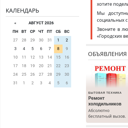
хотите подел
КАЛЕНДАРЬ
Мы доступ
социальных с
«
АВГУСТ 2026
Звоните в лю
ПН
ВТ
СР
ЧТ
ПТ
СБ
ВС
«Городских в
27
28
29
30
31
1
2
3
4
5
6
7
8
9
ОБЪЯВЛЕНИЯ
10
11
12
13
14
15
16
17
18
19
20
21
22
23
24
25
26
27
28
29
30
31
1
2
3
4
5
6
БЫТОВАЯ ТЕХНИКА
Ремонт
холодильников
Абсолютно
бесплатный вызов.
Ремонт
холодильников все