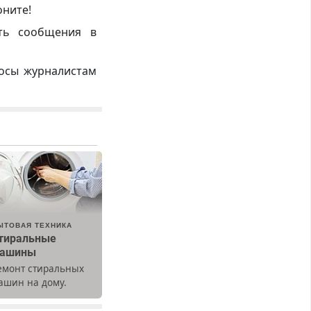
оните!
ть сообщения в
росы журналистам
ЫТОВАЯ ТЕХНИКА
тиральные
ашины
емонт стиральных
ашин на дому.
ыезд и диагностика
есплатно.