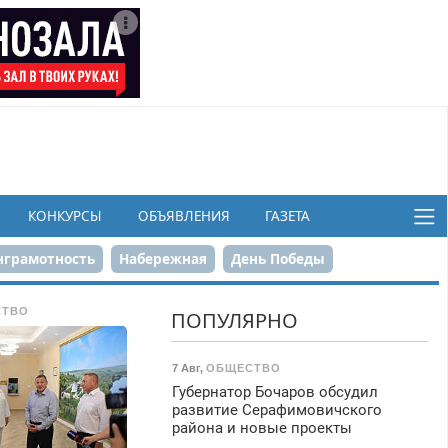
КОНКУРСЫ
ОБЪЯВЛЕНИЯ
ГАЗЕТА
грамотность
Набережная
День Победы
ков
СТВО
ПОПУЛЯРНО
7 Авг
,
ОБЩЕСТВО
Губернатор Бочаров обсудил
развитие Серафимовичского
района и новые проекты