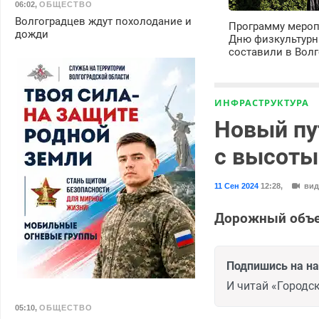
06:02
,
ОБЩЕСТВО
Волгоградцев ждут похолодание и
Программу мероп
дожди
Дню физкультурн
составили в Волг
ИНФРАСТРУКТУРА
Новый пу
с высоты
11 Сен 2024
12:28
,
вид
Дорожный объек
Подпишись на н
И читай «Городск
05:10
,
ОБЩЕСТВО