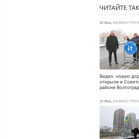
марок на дому, с
ЧИТАЙТЕ ТА
гарантией. Все р-ны
Срочно. Без
29 Янв
,
ИНФРАСТРУК
выходных.
Пенсионерам –
скидки до 40%.
Мастер со стажем.
Видео: новую дор
открыли в Совет
районе Волгогра
13 Янв
,
ИНФРАСТРУК