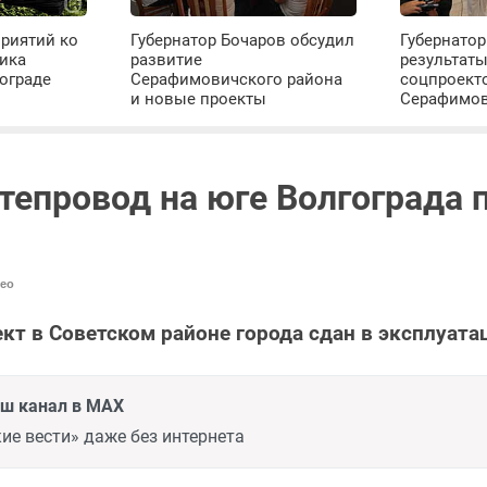
риятий ко
Губернатор Бочаров обсудил
Губернатор
ика
развитие
результат
ограде
Серафимовичского района
соцпроект
и новые проекты
Серафимо
тепровод на юге Волгограда 
ео
т в Советском районе города сдан в эксплуата
аш канал в MAX
ие вести» даже без интернета