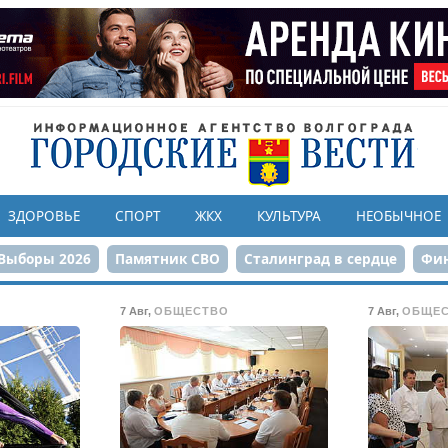
ЗДОРОВЬЕ
СПОРТ
ЖКХ
КУЛЬТУРА
НЕОБЫЧНОЕ
Выборы 2026
Памятник СВО
Сталинград в сердце
Фин
онструкция ЦПКиО
80-летие Победы
Парк Героев-летчи
7 Авг
,
ОБЩЕСТВО
7 Авг
,
ОБЩЕ