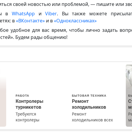
иться своей новостью или проблемой, — пишите или зв
ны в
WhatsApp
и
Viber
. Вы также можете присыла
етях: в
«ВКонтакте»
и в
«Одноклассниках»
бое удобное для вас время, чтобы лично задать воп
естей». Будем рады общению!
РАБОТА
БЫТОВАЯ ТЕХНИКА
Б
Контролеры
Ремонт
С
турникетов
холодильников
м
Требуются
Ремонт
Р
контролеры
холодильников всех
м
турникетов для
марок на дому с
В
х
работы в Москве и
гарантией. Замена
б