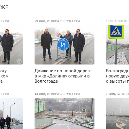
Подмосковье
резины. Качественно.
П
КЖЕ
.
(мужчины,
Недорого. Без
с
женщины). Прием по
выходных. Все
ТУРА
29 Янв
,
ИНФРАСТРУКТУРА
15 Янв
,
ИНФР
ТК РФ. График работы
районы. Скидка.
любой. Бесплатное
Вызов бесплатный.
проживание. З/п – до
96000 рублей до
вычета налогов.
Ежемесячно
выплачивается
денежная премия.
Возможно бесплатное
огу
Движение по новой дороге
Волгоград
обучение, получение
ском
в мкр «Долина» открыли в
новую дву
документов, работа
да
Волгограде
с высоты п
инспектором по
транспортной
ТУРА
13 Янв
,
ИНФРАСТРУКТУРА
7 Янв
,
БЛАГ
безопасности с з/п до
125000 руб.