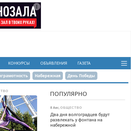
КОНКУРСЫ
ОБЪЯВЛЕНИЯ
ГАЗЕТА
грамотность
Набережная
День Победы
ков
СТВО
ПОПУЛЯРНО
8 Авг
,
ОБЩЕСТВО
Два дня волгоградцев будут
развлекать у фонтана на
набережной