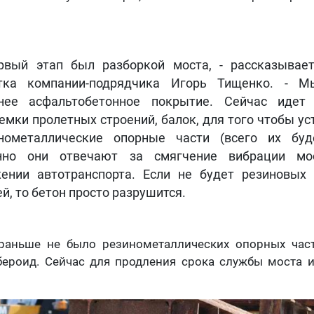
рвый этап был разборкой моста, - рассказывае
тка компании-подрядчика Игорь Тищенко. - М
нее асфальтобетонное покрытие. Сейчас идет 
емки пролетных строений, балок, для того чтобы ус
нометаллические опорные части (всего их буд
нно они отвечают за смягчение вибрации мо
ении автотранспорта. Если не будет резиновых
ей, то бетон просто разрушится.
раньше не было резинометаллических опорных част
бероид. Сейчас для продления срока службы моста 