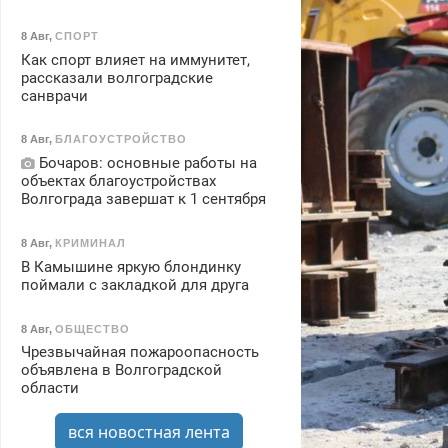
8 Авг
,
СПОРТ
Как спорт влияет на иммунитет,
рассказали волгоградские
санврачи
8 Авг
,
БЛАГОУСТРОЙСТВО
Бочаров: основные работы на
объектах благоустройствах
Волгограда завершат к 1 сентября
8 Авг
,
КРИМИНАЛ
В Камышине яркую блондинку
поймали с закладкой для друга
8 Авг
,
ОБЩЕСТВО
Чрезвычайная пожароопасность
объявлена в Волгоградской
области
вся новостная лента