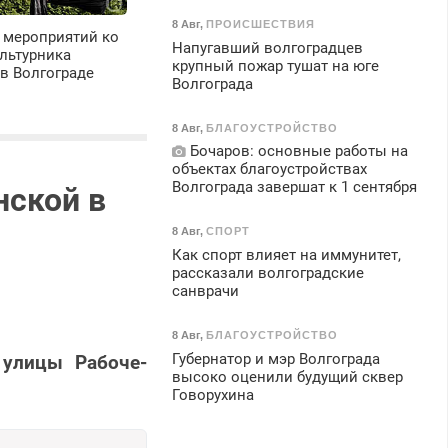
8 Авг
,
ПРОИСШЕСТВИЯ
 мероприятий ко
Напугавший волгоградцев
льтурника
крупный пожар тушат на юге
в Волгограде
Волгограда
8 Авг
,
БЛАГОУСТРОЙСТВО
Бочаров: основные работы на
объектах благоустройствах
Волгограда завершат к 1 сентября
нской в
8 Авг
,
СПОРТ
Как спорт влияет на иммунитет,
рассказали волгоградские
санврачи
8 Авг
,
БЛАГОУСТРОЙСТВО
Губернатор и мэр Волгограда
 улицы Рабоче-
высоко оценили будущий сквер
Говорухина