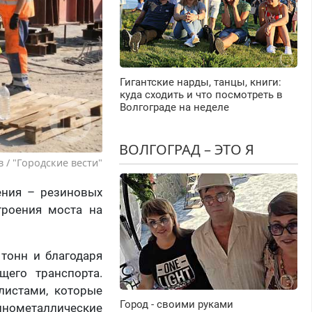
Гигантские нарды, танцы, книги:
куда сходить и что посмотреть в
Волгограде на неделе
ВОЛГОГРАД – ЭТО Я
 / "Городские вести"
ения – резиновых
троения моста на
тонн и благодаря
щего транспорта.
листами, которые
Город - своими руками
зинометаллические