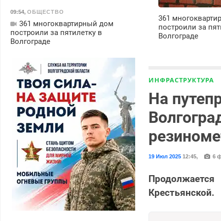
09:54
,
ОБЩЕСТВО
361 многокварти
361 многоквартирный дом
построили за пят
построили за пятилетку в
Волгограде
Волгограде
ИНФРАСТРУКТУРА
На путепр
Волгогра
резиноме
19 Июл 2025
12:45
,
6 
Продолжается 
Крестьянской.