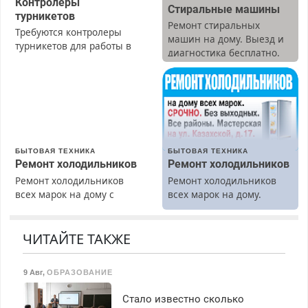
Контролеры
Стиральные машины
турникетов
Ремонт стиральных
Требуются контролеры
машин на дому. Выезд и
турникетов для работы в
диагностика бесплатно.
Москве и Подмосковье
Предусмотрены скидки.
(мужчины, женщины).
Прием по ТК РФ. График
работы любой.
Бесплатное проживание.
З/п – до 96000 рублей до
вычета налогов.
БЫТОВАЯ ТЕХНИКА
БЫТОВАЯ ТЕХНИКА
Ежемесячно
Ремонт холодильников
Ремонт холодильников
выплачивается денежная
Ремонт холодильников
Ремонт холодильников
премия. Возможно
всех марок на дому с
всех марок на дому.
бесплатное обучение,
гарантией. Замена
получение документов,
резины. Качественно.
работа инспектором по
Недорого. Без выходных.
ЧИТАЙТЕ ТАКЖЕ
транспортной
Все районы. Скидка.
безопасности с з/п до
Вызов бесплатный.
125000 руб.
9 Авг
,
ОБРАЗОВАНИЕ
Стало известно сколько