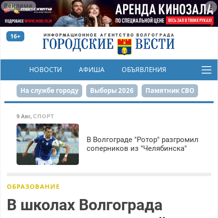
Реклама
16+
НОВОСТИ
АФИША
ОБЪЯВЛЕНИЯ
КОНКУРСЫ
На службе городу
Выборы 2026
Памятник СВО
Сталинград в сердце
Финграмотность
9 Авг
,
СПОРТ
Набережная
День Победы
Реконструкция ЦПКиО
В Волгограде "Ротор" разгромил
соперников из "Челябинска"
80-летие Победы
Парк Героев-летчиков
ОБРАЗОВАНИЕ
В школах Волгограда