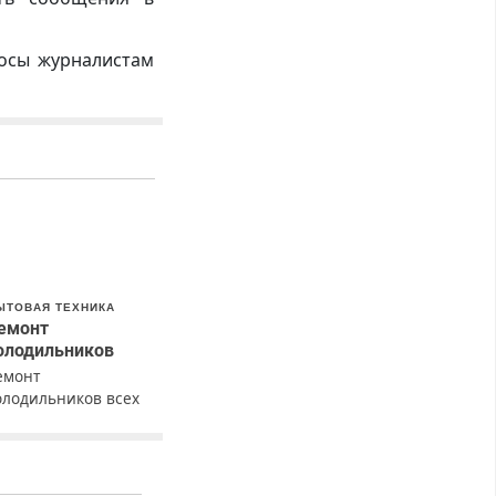
росы журналистам
ЫТОВАЯ ТЕХНИКА
емонт
олодильников
емонт
олодильников всех
арок на дому с
арантией. Замена
езины. Качественно.
едорого. Без