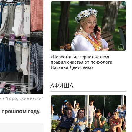
«Перестаньте терпеть»: семь
правил счастья от психолога
Натальи Денисенко
АФИША
 / "Городские вести"
в прошлом году.