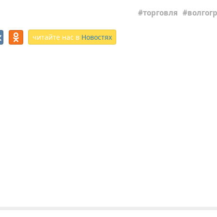
торговля
волгогр
читайте нас в
Новостях