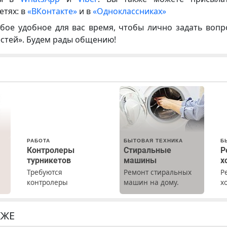
етях: в
«ВКонтакте»
и в
«Одноклассниках»
бое удобное для вас время, чтобы лично задать воп
естей». Будем рады общению!
РАБОТА
БЫТОВАЯ ТЕХНИКА
Б
Контролеры
Стиральные
Р
турникетов
машины
х
Требуются
Ремонт стиральных
Р
контролеры
машин на дому.
х
турникетов для
Выезд и диагностика
м
х
работы в Москве и
бесплатно.
г
Подмосковье
Предусмотрены
р
КЖЕ
.
(мужчины,
скидки.
Н