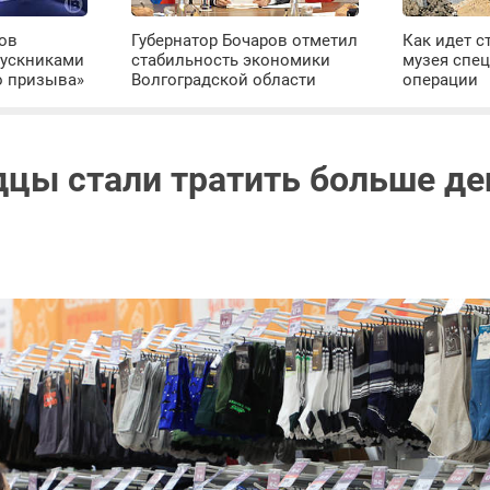
ров
Губернатор Бочаров отметил
Как идет с
пускниками
стабильность экономики
музея спе
о призыва»
Волгоградской области
операции
дцы стали тратить больше де