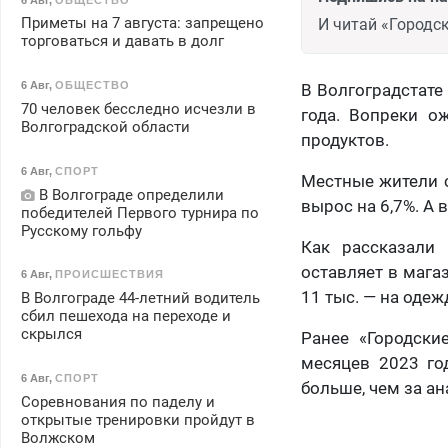
Приметы на 7 августа: запрещено
И читай «Городск
торговаться и давать в долг
6 Авг
,
ОБЩЕСТВО
В Волгоградстате
70 человек бесследно исчезли в
года. Вопреки о
Волгоградской области
продуктов.
6 Авг
,
СПОРТ
Местные жители с
В Волгограде определили
вырос на 6,7%. А 
победителей Первого турнира по
Русскому гольфу
Как рассказали
оставляет в магаз
6 Авг
,
ПРОИСШЕСТВИЯ
11 тыс. — на одеж
В Волгограде 44-летний водитель
сбил пешехода на переходе и
скрылся
Ранее «Городски
месяцев 2023 г
6 Авг
,
СПОРТ
больше, чем за а
Соревнования по паделу и
открытые тренировки пройдут в
Волжском