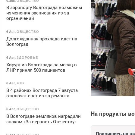
01:58
,
ОБЩЕСТВО
В аэропорту Волгограда возможны
изменения расписания из-за
ограничений
6 Авг
,
ОБЩЕСТВО
Долгожданная прохлада идет на
Волгоград
6 Авг
,
ЗДОРОВЬЕ
Хирург из Волгограда за месяц в
ЛНР принял 500 пациентов
6 Авг
,
ЖКХ
В 4 районах Волгограда 7 августа
отключат свет из-за ремонта
6 Авг
,
ОБЩЕСТВО
На продукты во
В Волгограде земляков наградили
знаком «За верность Отечеству»
Подпишись на н
6 Авг
,
ОБЩЕСТВО