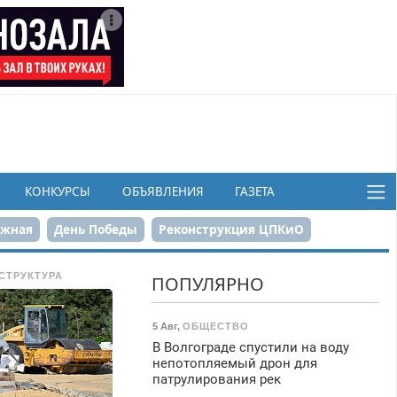
КОНКУРСЫ
ОБЪЯВЛЕНИЯ
ГАЗЕТА
ежная
День Победы
Реконструкция ЦПКиО
в
СТРУКТУРА
ПОПУЛЯРНО
5 Авг
,
ОБЩЕСТВО
В Волгограде спустили на воду
непотопляемый дрон для
патрулирования рек