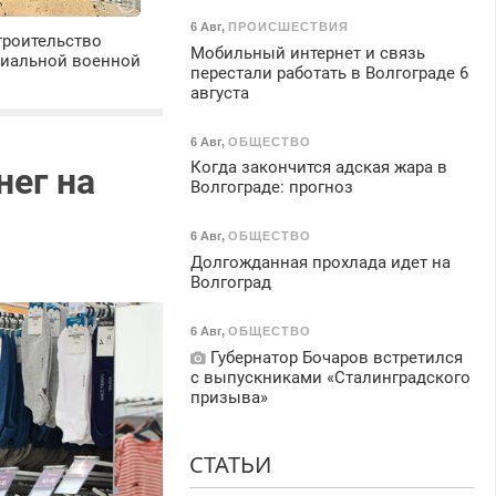
6 Авг
,
ПРОИСШЕСТВИЯ
троительство
Мобильный интернет и связь
циальной военной
перестали работать в Волгограде 6
августа
6 Авг
,
ОБЩЕСТВО
Когда закончится адская жара в
нег на
Волгограде: прогноз
6 Авг
,
ОБЩЕСТВО
Долгожданная прохлада идет на
Волгоград
6 Авг
,
ОБЩЕСТВО
Губернатор Бочаров встретился
с выпускниками «Сталинградского
призыва»
СТАТЬИ