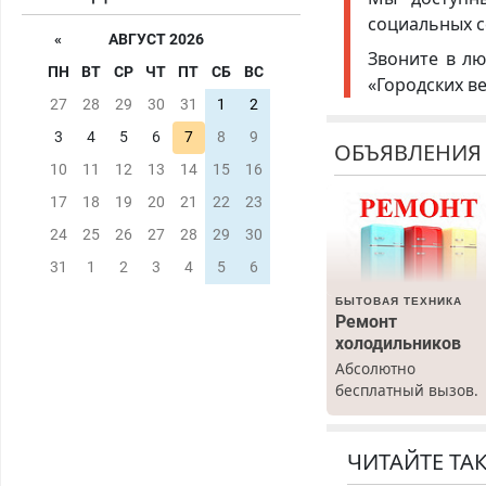
социальных с
«
АВГУСТ 2026
Звоните в лю
ПН
ВТ
СР
ЧТ
ПТ
СБ
ВС
«Городских в
27
28
29
30
31
1
2
3
4
5
6
7
8
9
ОБЪЯВЛЕНИЯ
10
11
12
13
14
15
16
17
18
19
20
21
22
23
24
25
26
27
28
29
30
31
1
2
3
4
5
6
БЫТОВАЯ ТЕХНИКА
Ремонт
холодильников
Абсолютно
бесплатный вызов.
Ремонт
холодильников все
марок на дому, с
ЧИТАЙТЕ ТА
гарантией. Все р-ны