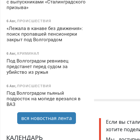
с выпускниками «Сталинградского
призыва»
6 Авг
,
ПРОИСШЕСТВИЯ
«Лежала в канаве без движения»:
поиск пропавшей пенсионерки
закрыт под Волгоградом
6 Авг
,
КРИМИНАЛ
Под Волгоградом ревнивец
предстанет перед судом за
убийство из ружья
6 Авг
,
ПРОИСШЕСТВИЯ
Под Волгоградом пьяный
подросток на мопеде врезался в
ВАЗ
вся новостная лента
Если вы стал
хотите подел
КАЛЕНДАРЬ
Мы доступ