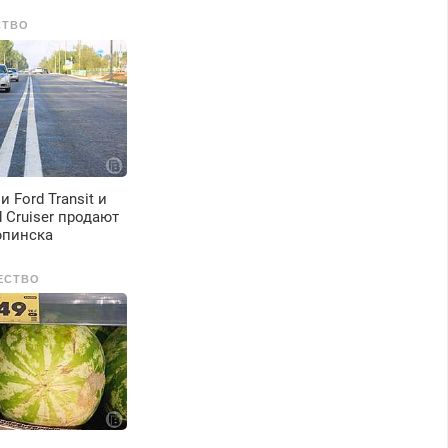
ыходных. Все
СТВО
айоны. Скидка.
ызов бесплатный.
 Ford Transit и
d Cruiser продают
юпинска
ЕСТВО