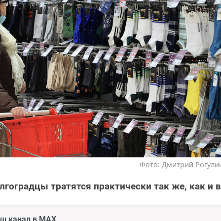
Фото: Дмитрий Рогулин
лгоградцы тратятся практически так же, как и 
аш канал в MAX