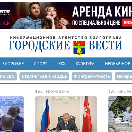
ЗДОРОВЬЕ
СПОРТ
ЖКХ
КУЛЬТУРА
НЕОБЫЧНОЕ
ик СВО
Сталинград в сердце
Финграмотность
Набер
а службе городу
80-летие Победы
Парк Героев-летчико
5 Авг
,
ЭКОНОМИКА
4 Авг
,
ИНФРА