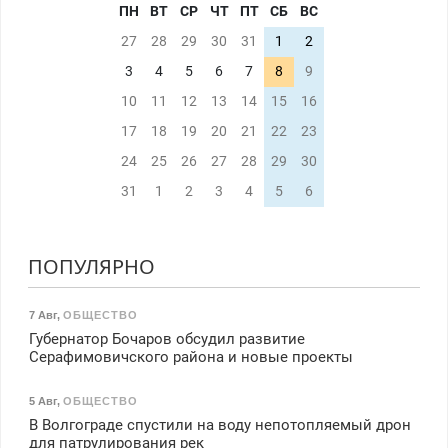
ПН
ВТ
СР
ЧТ
ПТ
СБ
ВС
27
28
29
30
31
1
2
3
4
5
6
7
8
9
10
11
12
13
14
15
16
17
18
19
20
21
22
23
24
25
26
27
28
29
30
31
1
2
3
4
5
6
ПОПУЛЯРНО
7 Авг
,
ОБЩЕСТВО
Губернатор Бочаров обсудил развитие
Серафимовичского района и новые проекты
5 Авг
,
ОБЩЕСТВО
В Волгограде спустили на воду непотопляемый дрон
для патрулирования рек