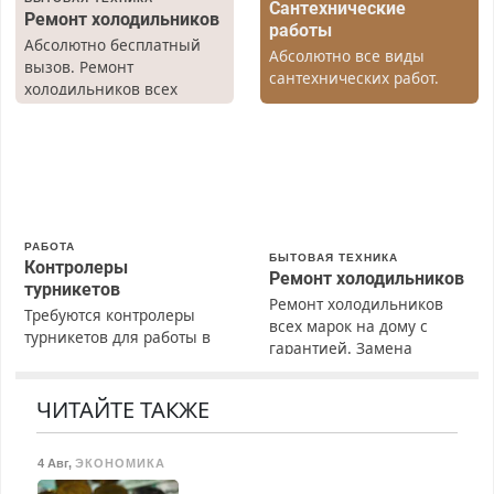
Сантехнические
Ремонт холодильников
работы
Абсолютно бесплатный
Абсолютно все виды
вызов. Ремонт
сантехнических работ.
холодильников всех
Быстро. Качественно.
марок на дому, с
Недорого.
гарантией. Все р-ны.
Срочно. Без выходных.
Пенсионерам – скидки до
40%. Мастер со стажем.
РАБОТА
БЫТОВАЯ ТЕХНИКА
Контролеры
Ремонт холодильников
турникетов
Ремонт холодильников
Требуются контролеры
всех марок на дому с
турникетов для работы в
гарантией. Замена
Москве и Подмосковье
резины. Качественно.
(мужчины, женщины).
Недорого. Без выходных.
Прием по ТК РФ. График
ЧИТАЙТЕ ТАКЖЕ
Все районы. Скидка.
работы любой.
Вызов бесплатный.
Бесплатное проживание.
4 Авг
,
ЭКОНОМИКА
З/п – до 96000 рублей до
вычета налогов.