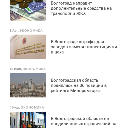
Волгоград направит
Ежемесячно
дополнительные средства на
выплачивается денежная
транспорт и ЖКХ
премия. Возможно
бесплатное обучение,
получение документов,
3 Авг
,
ЭКОНОМИКА
работа инспектором по
транспортной
В Волгограде штрафы для
безопасности с з/п до
заводов заменят инвестициями
125000 руб.
в цеха
15 Июл
,
ЭКОНОМИКА
Волгоградская область
поднялась на 36 позиций в
рейтинге Минпромторга
4 Июл
,
ЭКОНОМИКА
В Волгоградской области не
вводили новых ограничений на