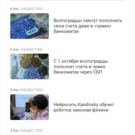
Вызов бесплатный.
6 Авг
,
ОБЩЕСТВО
Волгоградцы смогут пополнять
свои счета даже в «чужих»
банкоматах
5 Авг
,
ОБЩЕСТВО
С 1 октября волгоградцы
пополнят счета в чужих
банкоматах через СБП
4 Авг
,
ОБЩЕСТВО
Нейросеть Kandinsky обучит
роботов законам физики
4 Авг
,
ОБЩЕСТВО