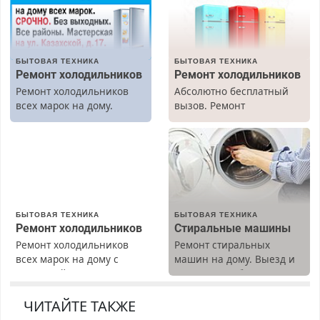
БЫТОВАЯ ТЕХНИКА
БЫТОВАЯ ТЕХНИКА
Ремонт холодильников
Ремонт холодильников
Ремонт холодильников
Абсолютно бесплатный
всех марок на дому.
вызов. Ремонт
холодильников всех
марок на дому, с
гарантией. Все р-ны.
Срочно. Без выходных.
Пенсионерам – скидки до
40%. Мастер со стажем.
БЫТОВАЯ ТЕХНИКА
БЫТОВАЯ ТЕХНИКА
Ремонт холодильников
Стиральные машины
Ремонт холодильников
Ремонт стиральных
всех марок на дому с
машин на дому. Выезд и
гарантией. Замена
диагностика бесплатно.
резины. Качественно.
Предусмотрены скидки.
Недорого. Без выходных.
ЧИТАЙТЕ ТАКЖЕ
Все районы. Скидка.