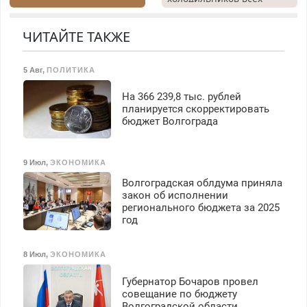
Быстро. Качественно.
работа инспектором по
марок на дому, с
Недорого.
транспортной
гарантией. Все р-ны.
ЧИТАЙТЕ ТАКЖЕ
безопасности с з/п до
Срочно. Без выходных.
125000 руб.
Пенсионерам – скидки до
40%. Мастер со стажем.
5 Авг
,
ПОЛИТИКА
На 366 239,8 тыс. рублей
планируется скорректировать
бюджет Волгограда
9 Июл
,
ЭКОНОМИКА
Волгоградская облдума приняла
закон об исполнении
регионального бюджета за 2025
год
8 Июл
,
ЭКОНОМИКА
Губернатор Бочаров провел
совещание по бюджету
Волгоградской области