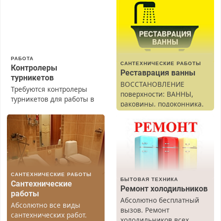
РАБОТА
САНТЕХНИЧЕСКИЕ РАБОТЫ
Контролеры
Реставрация ванны
турникетов
ВОССТАНОВЛЕНИЕ
Требуются контролеры
поверхности: ВАННЫ,
турникетов для работы в
раковины, подоконника.
Москве и Подмосковье
От скола до полной
(мужчины, женщины).
реставрации. 100%
Прием по ТК РФ. График
результат.
работы любой.
Бесплатное проживание.
З/п – до 96000 рублей до
вычета налогов.
САНТЕХНИЧЕСКИЕ РАБОТЫ
Ежемесячно
БЫТОВАЯ ТЕХНИКА
Сантехнические
выплачивается денежная
Ремонт холодильников
работы
премия. Возможно
Абсолютно бесплатный
Абсолютно все виды
бесплатное обучение,
вызов. Ремонт
сантехнических работ.
получение документов,
холодильников всех