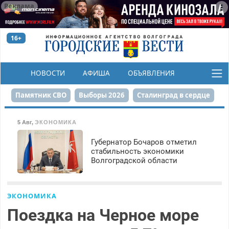
Реклама
16+
НОВОСТИ
АФИША
ОБЪЯВЛЕНИЯ
КОНКУРСЫ
Памятник СВО
Выборы 2026
Сталинград в сердце
Финграмотность
Набережная
День Победы
5 Авг
,
ЭКОНОМИКА
Реконструкция ЦПКиО
На службе городу
Губернатор Бочаров отметил
стабильность экономики
Волгоградской области
80-летие Победы
Парк Героев-летчиков
ЭКОНОМИКА
Поездка на Черное море