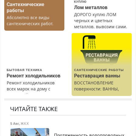
КУПЛЮ
Сантехнические
Лом металлов
работы
ДОРОГО куплю ЛОМ
Абсолютно все виды
черных и цветных
сантехнических работ.
металлов, вывозим сами.
Быстро. Качественно.
Недорого.
БЫТОВАЯ ТЕХНИКА
САНТЕХНИЧЕСКИЕ РАБОТЫ
Ремонт холодильников
Реставрация ванны
Ремонт холодильников
ВОССТАНОВЛЕНИЕ
всех марок на дому с
поверхности: ВАННЫ,
гарантией. Замена
раковины, подоконника.
резины. Качественно.
От скола до полной
Недорого. Без выходных.
реставрации. 100%
ЧИТАЙТЕ ТАКЖЕ
Все районы. Скидка.
результат.
Вызов бесплатный.
5 Авг
,
ЖКХ
Протяженность водопроводных