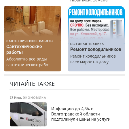
Москве и Подмосковье
резины. Качественно.
(мужчины, женщины).
Недорого. Без выходных.
Прием по ТК РФ. График
Все районы. Скидка.
работы любой.
Вызов бесплатный.
Бесплатное проживание.
З/п – до 96000 рублей до
вычета налогов.
САНТЕХНИЧЕСКИЕ РАБОТЫ
Ежемесячно
БЫТОВАЯ ТЕХНИКА
Сантехнические
выплачивается денежная
Ремонт холодильников
работы
премия. Возможно
Ремонт холодильников
Абсолютно все виды
бесплатное обучение,
всех марок на дому.
сантехнических работ.
получение документов,
Быстро. Качественно.
работа инспектором по
Недорого.
транспортной
ЧИТАЙТЕ ТАКЖЕ
безопасности с з/п до
125000 руб.
17 Июл
,
ЭКОНОМИКА
Инфляцию до 4,8% в
Волгоградской области
подтолкнули цены на услуги