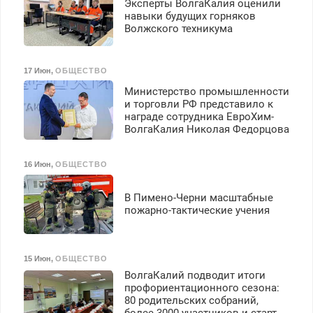
Эксперты ВолгаКалия оценили
навыки будущих горняков
Волжского техникума
17 Июн
,
ОБЩЕСТВО
Министерство промышленности
и торговли РФ представило к
награде сотрудника ЕвроХим-
ВолгаКалия Николая Федорцова
16 Июн
,
ОБЩЕСТВО
В Пимено-Черни масштабные
пожарно-тактические учения
15 Июн
,
ОБЩЕСТВО
ВолгаКалий подводит итоги
профориентационного сезона:
80 родительских собраний,
более 3000 участников и старт