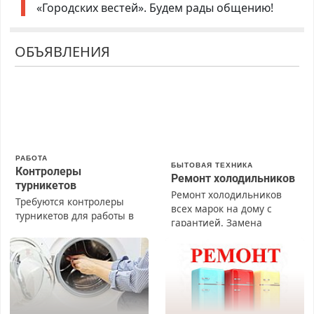
«Городских вестей». Будем рады общению!
ОБЪЯВЛЕНИЯ
РАБОТА
БЫТОВАЯ ТЕХНИКА
Контролеры
Ремонт холодильников
турникетов
Ремонт холодильников
Требуются контролеры
всех марок на дому с
турникетов для работы в
гарантией. Замена
Москве и Подмосковье
резины. Качественно.
(мужчины, женщины).
Недорого. Без выходных.
Прием по ТК РФ. График
Все районы. Скидка.
работы любой.
Вызов бесплатный.
Бесплатное проживание.
З/п – до 96000 рублей до
вычета налогов.