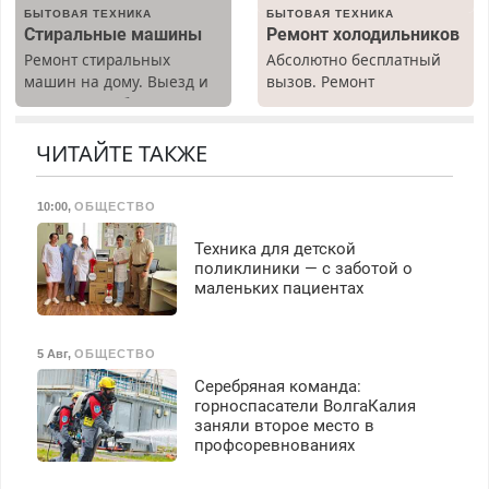
БЫТОВАЯ ТЕХНИКА
БЫТОВАЯ ТЕХНИКА
Ежемесячно
Стиральные машины
Ремонт холодильников
выплачивается денежная
Ремонт стиральных
Абсолютно бесплатный
премия. Возможно
машин на дому. Выезд и
вызов. Ремонт
бесплатное обучение,
диагностика бесплатно.
холодильников всех
получение документов,
Предусмотрены скидки.
марок на дому, с
работа инспектором по
гарантией. Все р-ны.
ЧИТАЙТЕ ТАКЖЕ
транспортной
Срочно. Без выходных.
безопасности с з/п до
Пенсионерам – скидки до
125000 руб.
10:00
,
ОБЩЕСТВО
40%. Мастер со стажем.
Техника для детской
поликлиники — с заботой о
маленьких пациентах
5 Авг
,
ОБЩЕСТВО
Серебряная команда:
горноспасатели ВолгаКалия
заняли второе место в
профсоревнованиях