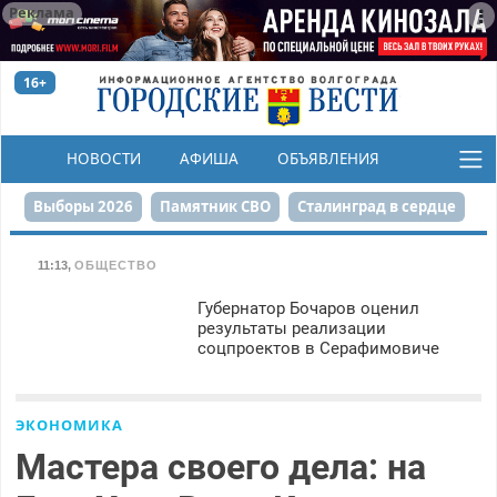
Реклама
16+
НОВОСТИ
АФИША
ОБЪЯВЛЕНИЯ
КОНКУРСЫ
Выборы 2026
Памятник СВО
Сталинград в сердце
Финграмотность
Набережная
День Победы
11:13
,
ОБЩЕСТВО
Реконструкция ЦПКиО
На службе городу
Губернатор Бочаров оценил
результаты реализации
соцпроектов в Серафимовиче
80-летие Победы
Парк Героев-летчиков
ЭКОНОМИКА
Мастера своего дела: на