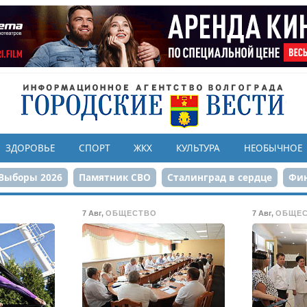
ЗДОРОВЬЕ
СПОРТ
ЖКХ
КУЛЬТУРА
НЕОБЫЧНОЕ
Выборы 2026
Памятник СВО
Сталинград в сердце
Фин
онструкция ЦПКиО
80-летие Победы
Парк Героев-летчи
7 Авг
,
ОБЩЕСТВО
7 Авг
,
ОБЩЕ