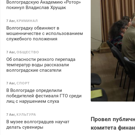
Волгоградскую Академию «Ротор»
покинул Владислав Хрущак
7 Авг
,
КРИМИНАЛ
Волгоградку обвиняют в
мошенничестве с использованием
служебного положения
7 Авг
,
ОБЩЕСТВО
Об опасности резкого перепада
температур воды рассказали
волгоградские спасатели
7 Авг
,
СПОРТ
В Волгограде определили
победителей фестиваля ГТО среди
лиц с нарушением слуха
7 Авг
,
КУЛЬТУРА
Провел публичн
В музее волгоградцев научат
комитета фина
делать сувениры