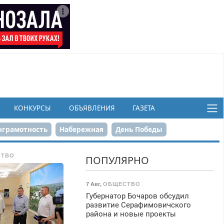
КОНКУРСЫ
ОБЪЯВЛЕНИЯ
ГАЗЕТА
грамотность
Набережная
День Победы
ков
СТВО
ПОПУЛЯРНО
7 Авг
,
ОБЩЕСТВО
Губернатор Бочаров обсудил
развитие Серафимовичского
района и новые проекты