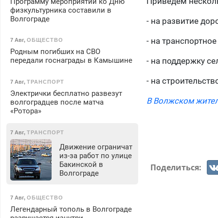
Приведем нескол
Программу мероприятий ко Дню
физкультурника составили в
Волгограде
- на развитие дор
- на транспортное
7 Авг
,
ОБЩЕСТВО
Родным погибших на СВО
передали госнаграды в Камышине
- на поддержку се
- на строительст
7 Авг
,
ТРАНСПОРТ
Электрички бесплатно развезут
В Волжском жител
волгоградцев после матча
«Ротора»
7 Авг
,
ТРАНСПОРТ
Движение ограничат
из-за работ по улице
Бакинской в
Поделиться:
Волгограде
7 Авг
,
ОБЩЕСТВО
Легендарный тополь в Волгограде