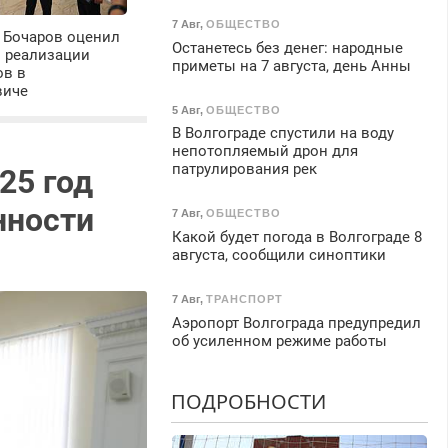
7 Авг
,
ОБЩЕСТВО
 Бочаров оценил
Останетесь без денег: народные
ы реализации
приметы на 7 августа, день Анны
ов в
виче
5 Авг
,
ОБЩЕСТВО
В Волгограде спустили на воду
непотопляемый дрон для
патрулирования рек
25 год
нности
7 Авг
,
ОБЩЕСТВО
Какой будет погода в Волгограде 8
августа, сообщили синоптики
7 Авг
,
ТРАНСПОРТ
Аэропорт Волгограда предупредил
об усиленном режиме работы
ПОДРОБНОСТИ