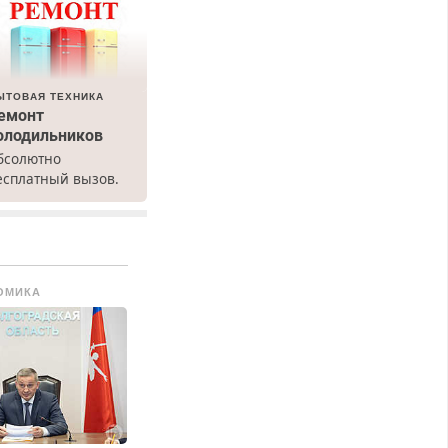
ЫТОВАЯ ТЕХНИКА
емонт
олодильников
бсолютно
есплатный вызов.
емонт
олодильников всех
арок на дому, с
арантией. Все р-ны.
рочно. Без
ОМИКА
ыходных.
енсионерам –
кидки до 40%.
астер со стажем.