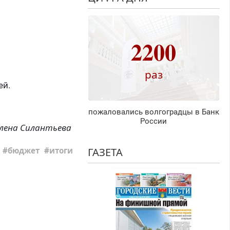
2200
раз
ей.
пожаловались волгоградцы в Банк
России
лена Силантьева
бюджет
итоги
ГАЗЕТА