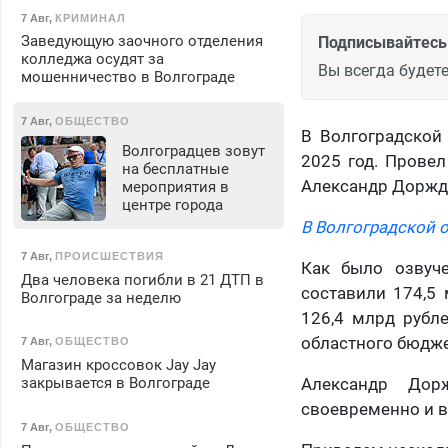
7 Авг
,
КРИМИНАЛ
Заведующую заочного отделения
Подписывайтесь 
колледжа осудят за
Вы всегда будете
мошенничество в Волгограде
7 Авг
,
ОБЩЕСТВО
В Волгоградской
Волгоградцев зовут
2025 год. Прове
на бесплатные
Александр Доржд
мероприятия в
центре города
В Волгоградской 
7 Авг
,
ПРОИСШЕСТВИЯ
Как было озвуч
Два человека погибли в 21 ДТП в
составили 174,5
Волгограде за неделю
126,4 млрд рубл
областного бюдже
7 Авг
,
ОБЩЕСТВО
Магазин кроссовок Jay Jay
закрывается в Волгограде
Александр Дор
своевременно и в
7 Авг
,
ОБЩЕСТВО