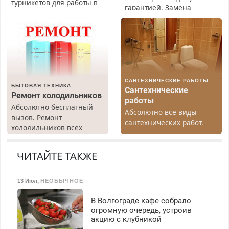
турникетов для работы в
гарантией. Замена
Москве и Подмосковье
резины. Качественно.
(мужчины, женщины).
Недорого. Без выходных.
Прием по ТК РФ. График
Все районы. Скидка.
работы любой.
Вызов бесплатный.
Бесплатное проживание.
З/п – до 96000 рублей до
вычета налогов.
САНТЕХНИЧЕСКИЕ РАБОТЫ
Ежемесячно
БЫТОВАЯ ТЕХНИКА
Сантехнические
выплачивается денежная
Ремонт холодильников
работы
премия. Возможно
Абсолютно бесплатный
Абсолютно все виды
бесплатное обучение,
вызов. Ремонт
сантехнических работ.
получение документов,
холодильников всех
Быстро. Качественно.
работа инспектором по
марок на дому, с
Недорого.
транспортной
гарантией. Все р-ны.
ЧИТАЙТЕ ТАКЖЕ
безопасности с з/п до
Срочно. Без выходных.
125000 руб.
Пенсионерам – скидки до
40%. Мастер со стажем.
13 Июл
,
НЕОБЫЧНОЕ
В Волгограде кафе собрало
огромную очередь, устроив
акцию с клубникой