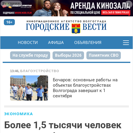
Реклама
16+
НОВОСТИ
АФИША
ОБЪЯВЛЕНИЯ
КОНКУРСЫ
На службе городу
Выборы 2026
Памятник СВО
Сталинград в сердце
Финграмотность
13:46
,
БЛАГОУСТРОЙСТВО
Бочаров: основные работы на
Набережная
День Победы
Реконструкция ЦПКиО
объектах благоустройствах
Волгограда завершат к 1
80-летие Победы
Парк Героев-летчиков
сентября
ЭКОНОМИКА
Более 1,5 тысячи человек