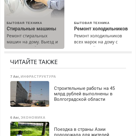
БЫТОВАЯ ТЕХНИКА
БЫТОВАЯ ТЕХНИКА
Стиральные машины
Ремонт холодильников
Ремонт стиральных
Ремонт холодильников
машин на дому. Выезд и
всех марок на дому с
диагностика бесплатно.
гарантией. Замена
Предусмотрены скидки.
резины. Качественно.
Недорого. Без выходных.
ЧИТАЙТЕ ТАКЖЕ
Все районы. Скидка.
Вызов бесплатный.
7 Авг
,
ИНФРАСТРУКТУРА
Строительные работы на 45
млрд рублей выполнены в
Волгоградской области
6 Авг
,
ЭКОНОМИКА
Поездка в страны Азии
подорожала для жителей