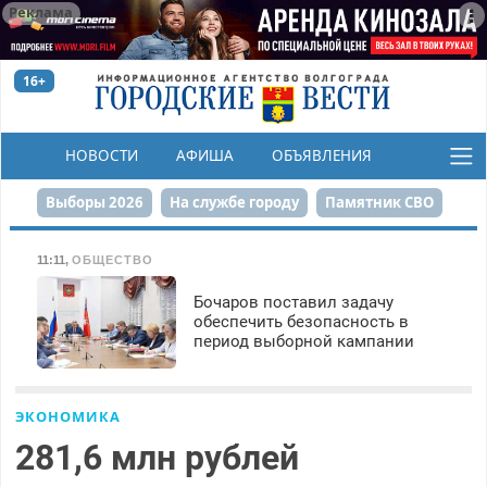
Реклама
16+
НОВОСТИ
АФИША
ОБЪЯВЛЕНИЯ
КОНКУРСЫ
Выборы 2026
На службе городу
Памятник СВО
Сталинград в сердце
Финграмотность
11:11
,
ОБЩЕСТВО
Набережная
День Победы
Реконструкция ЦПКиО
Бочаров поставил задачу
обеспечить безопасность в
период выборной кампании
80-летие Победы
Парк Героев-летчиков
ЭКОНОМИКА
281,6 млн рублей