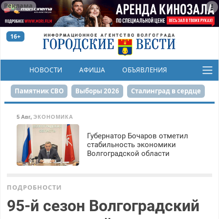
Реклама
16+
НОВОСТИ
АФИША
ОБЪЯВЛЕНИЯ
КОНКУРСЫ
Памятник СВО
Выборы 2026
Сталинград в сердце
Финграмотность
Набережная
День Победы
5 Авг
,
ЭКОНОМИКА
Реконструкция ЦПКиО
На службе городу
Губернатор Бочаров отметил
стабильность экономики
Волгоградской области
80-летие Победы
Парк Героев-летчиков
ПОДРОБНОСТИ
95-й сезон Волгоградский