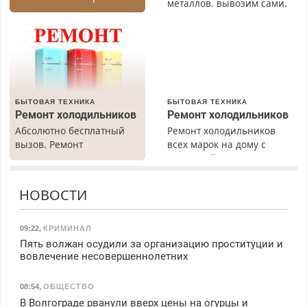
металлов, вывозим сами.
Быстро. Качественно.
Недорого.
БЫТОВАЯ ТЕХНИКА
БЫТОВАЯ ТЕХНИКА
Ремонт холодильников
Ремонт холодильников
Абсолютно бесплатный
Ремонт холодильников
вызов. Ремонт
всех марок на дому с
холодильников всех
гарантией. Замена
марок на дому, с
резины. Качественно.
гарантией. Все р-ны.
Недорого. Без выходных.
НОВОСТИ
Срочно. Без выходных.
Все районы. Скидка.
Пенсионерам – скидки до
Вызов бесплатный.
40%. Мастер со стажем.
09:22
,
КРИМИНАЛ
Пять волжан осудили за организацию проституции и
вовлечение несовершеннолетних
08:54
,
ОБЩЕСТВО
В Волгограде рванули вверх цены на огурцы и