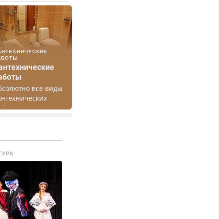
АНТЕХНИЧЕСКИЕ
АБОТЫ
антехнические
аботы
бсолютно все виды
антехнических
абот. Быстро.
ачественно.
едорого.
ТУРА