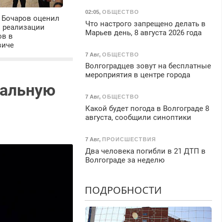
02:05
,
ОБЩЕСТВО
 Бочаров оценил
Что настрого запрещено делать в
ы реализации
Марьев день, 8 августа 2026 года
ов в
виче
7 Авг
,
ОБЩЕСТВО
Волгоградцев зовут на бесплатные
мероприятия в центре города
кальную
7 Авг
,
ОБЩЕСТВО
Какой будет погода в Волгограде 8
августа, сообщили синоптики
7 Авг
,
ПРОИСШЕСТВИЯ
Два человека погибли в 21 ДТП в
Волгограде за неделю
ПОДРОБНОСТИ