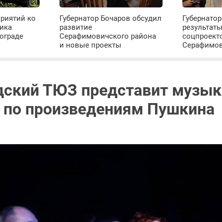
риятий ко
Губернатор Бочаров обсудил
Губернатор
ика
развитие
результат
ограде
Серафимовичского района
соцпроект
и новые проекты
Серафимо
дский ТЮЗ представит музы
 по произведениям Пушкина