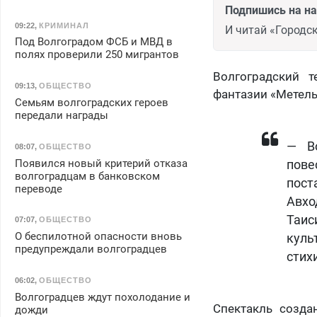
Подпишись на н
09:22
,
КРИМИНАЛ
И читай «Городск
Под Волгоградом ФСБ и МВД в
полях проверили 250 мигрантов
Волгоградский 
09:13
,
ОБЩЕСТВО
фантазии «Метель
Семьям волгоградских героев
передали награды
— Во
08:07
,
ОБЩЕСТВО
Появился новый критерий отказа
пов
волгоградцам в банковском
пос
переводе
Авхо
Таис
07:07
,
ОБЩЕСТВО
О беспилотной опасности вновь
куль
предупреждали волгоградцев
стих
06:02
,
ОБЩЕСТВО
Волгоградцев ждут похолодание и
Спектакль созда
дожди