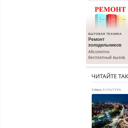
БЫТОВАЯ ТЕХНИКА
Ремонт
холодильников
Абсолютно
бесплатный вызов.
Ремонт
холодильников все
марок на дому, с
ЧИТАЙТЕ ТА
гарантией. Все р-ны
Срочно. Без
3 Июл
,
КУЛЬТУРА
выходных.
Пенсионерам –
скидки до 40%.
Мастер со стажем.