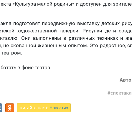
екта «Культура малой родины» и доступен для зрител
акля подготовят передвижную выставку детских рис
етской художественной галереи. Рисунки дети созд
ктаклю. Они выполнены в различных техниках и жан
, не скованной жизненным опытом. Это радостное, с
 театром.
ботать в фойе театра.
Авто
спектак
читайте нас в
Новостях