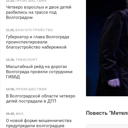
11:25
,
ПРОИСШЕСТВИЯ
Четверо взрослых и двое детей
разбились на трассе под
Волгоградом
11:20
,
БЛАГОУСТРОЙСТВО
Губернатор и глава Волгограда
проинспектировали
благоустройство набережной
10:30
,
ТРАНСПОРТ
Масштабный рейд на дорогах
Волгограда провели сотрудники
ГИББД
10:06
,
ПРОИСШЕСТВИЯ
В Волгоградской области четверо
детей пострадали в ДТП
Повесть "Метел
09:48
,
ЖКХ
О новой форме мошенничества
предупредили волгоградцев