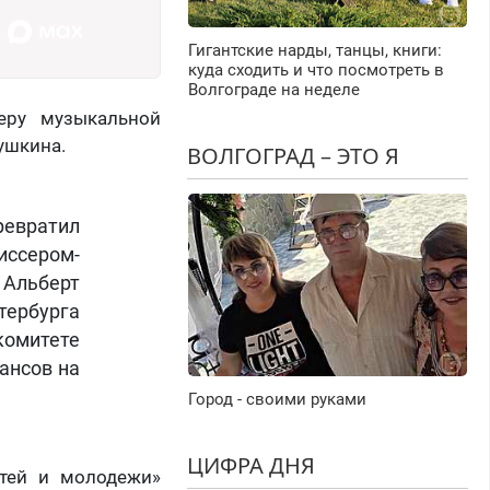
Гигантские нарды, танцы, книги:
куда сходить и что посмотреть в
Волгограде на неделе
еру музыкальной
ушкина.
ВОЛГОГРАД – ЭТО Я
евратил
ссером-
Альберт
тербурга
комитете
ансов на
Город - своими руками
ЦИФРА ДНЯ
етей и молодежи»