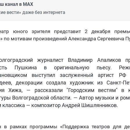
аш канал в MAX
ие вести» даже без интернета
театр юного зрителя представит 2 декабря премь
» по мотивам произведений Александра Сергеевича П
лгоградский журналист Владимир Апаликов пр
есть Пушкина в оригинальную пьесу. Режи
тановщиком выступил заслуженный артист РФ 
деев, декорации создала художник из Санкт-Пе
ия Хижа, — рассказали "Городским вестям" в 
туры Волгоградской области. — Автор музыки и ром
и классика — композитор Андрей Шишлянников.
н в рамках программы «Поддержка театров для д