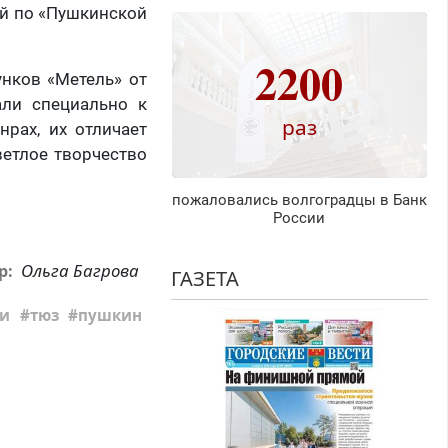
ей по «Пушкинской
2200
унков «Метель» от
али специально к
раз
рах, их отличает
ветлое творчество
пожаловались волгоградцы в Банк
России
Ольга Багрова
р:
ГАЗЕТА
ли
тюз
пушкин