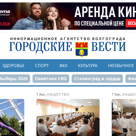
ЗДОРОВЬЕ
СПОРТ
ЖКХ
КУЛЬТУРА
НЕОБЫЧНОЕ
Выборы 2026
Памятник СВО
Сталинград в сердце
Фин
онструкция ЦПКиО
80-летие Победы
Парк Героев-летчи
7 Авг
,
ОБЩЕСТВО
7 Авг
,
ОБЩЕ