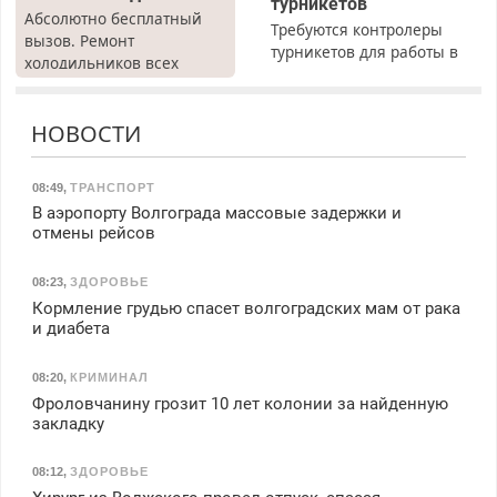
турникетов
Абсолютно бесплатный
Требуются контролеры
вызов. Ремонт
турникетов для работы в
холодильников всех
Москве и Подмосковье
марок на дому, с
(мужчины, женщины).
гарантией. Все р-ны.
Прием по ТК РФ. График
НОВОСТИ
Срочно. Без выходных.
работы любой.
Пенсионерам – скидки до
Бесплатное проживание.
40%. Мастер со стажем.
З/п – до 96000 рублей до
08:49
,
ТРАНСПОРТ
вычета налогов.
В аэропорту Волгограда массовые задержки и
Ежемесячно
отмены рейсов
выплачивается денежная
премия. Возможно
08:23
,
ЗДОРОВЬЕ
бесплатное обучение,
Кормление грудью спасет волгоградских мам от рака
получение документов,
и диабета
работа инспектором по
транспортной
08:20
,
КРИМИНАЛ
безопасности с з/п до
Фроловчанину грозит 10 лет колонии за найденную
125000 руб.
закладку
08:12
,
ЗДОРОВЬЕ