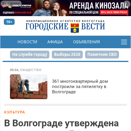
Реклама
16+
НОВОСТИ
АФИША
ОБЪЯВЛЕНИЯ
КОНКУРСЫ
На службе городу
Выборы 2026
Памятник СВО
Сталинград в сердце
Финграмотность
09:54
,
ОБЩЕСТВО
Набережная
День Победы
Реконструкция ЦПКиО
361 многоквартирный дом
построили за пятилетку в
Волгограде
80-летие Победы
Парк Героев-летчиков
КУЛЬТУРА
В Волгограде утверждена