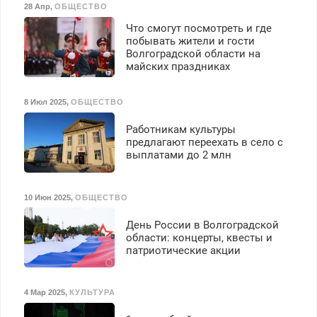
40%. Мастер со стажем.
28 Апр
,
ОБЩЕСТВО
З/п – до 96000 рублей до
вычета налогов.
Что смогут посмотреть и где
Ежемесячно
побывать жители и гости
выплачивается денежная
Волгоградской области на
майских праздниках
премия. Возможно
бесплатное обучение,
получение документов,
8 Июл 2025
,
ОБЩЕСТВО
работа инспектором по
транспортной
Работникам культуры
безопасности с з/п до
предлагают переехать в село с
125000 руб.
выплатами до 2 млн
10 Июн 2025
,
ОБЩЕСТВО
День России в Волгоградской
области: концерты, квесты и
патриотические акции
4 Мар 2025
,
КУЛЬТУРА