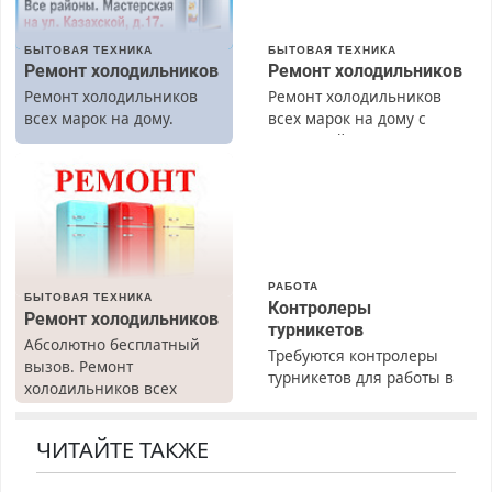
БЫТОВАЯ ТЕХНИКА
БЫТОВАЯ ТЕХНИКА
Ремонт холодильников
Ремонт холодильников
Ремонт холодильников
Ремонт холодильников
всех марок на дому.
всех марок на дому с
гарантией. Замена
резины. Качественно.
Недорого. Без выходных.
Все районы. Скидка.
Вызов бесплатный.
РАБОТА
БЫТОВАЯ ТЕХНИКА
Контролеры
Ремонт холодильников
турникетов
Абсолютно бесплатный
Требуются контролеры
вызов. Ремонт
турникетов для работы в
холодильников всех
Москве и Подмосковье
марок на дому, с
(мужчины, женщины).
гарантией. Все р-ны.
Прием по ТК РФ. График
ЧИТАЙТЕ ТАКЖЕ
Срочно. Без выходных.
работы любой.
Пенсионерам – скидки до
Бесплатное проживание.