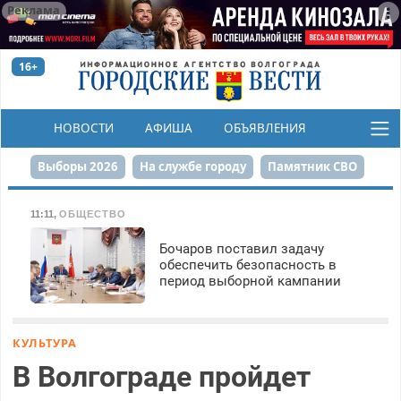
Реклама
16+
НОВОСТИ
АФИША
ОБЪЯВЛЕНИЯ
КОНКУРСЫ
Выборы 2026
На службе городу
Памятник СВО
Сталинград в сердце
Финграмотность
11:11
,
ОБЩЕСТВО
Набережная
День Победы
Реконструкция ЦПКиО
Бочаров поставил задачу
обеспечить безопасность в
период выборной кампании
80-летие Победы
Парк Героев-летчиков
КУЛЬТУРА
В Волгограде пройдет