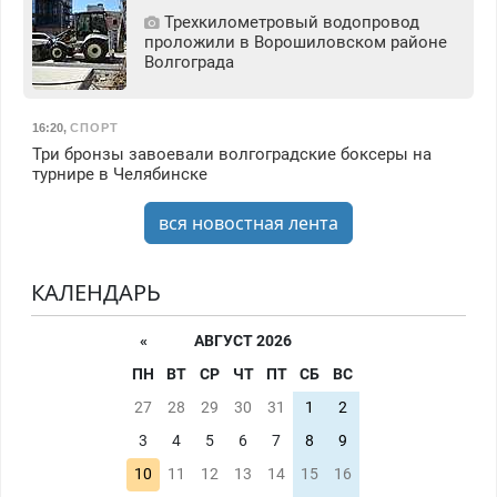
Трехкилометровый водопровод
проложили в Ворошиловском районе
Волгограда
16:20
,
СПОРТ
Три бронзы завоевали волгоградские боксеры на
турнире в Челябинске
вся новостная лента
КАЛЕНДАРЬ
«
АВГУСТ 2026
ПН
ВТ
СР
ЧТ
ПТ
СБ
ВС
27
28
29
30
31
1
2
3
4
5
6
7
8
9
10
11
12
13
14
15
16