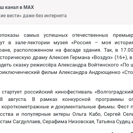
аш канал в MAX
ие вести» даже без интернета
опоказы самых успешных отечественных премье
дут в зале-лектории музея «Россия – моя истори
ане, расположенном на фасаде здания. Так, в 17.0
сторическую драму Алексея Германа «Воздух» (16+), в
деть сказку режиссёра Александра Войтинского «По
– приключенческий фильм Александра Андрющенко «Сто
 стартует российский кинофестиваль «Волгоградски
8 августа. В рамках конкурсной программы о
 короткометражные и документальные фиьмы. Фест п
усства и популярные актеры Ольга Кабо, Сергей Сел
стам Сагдуллаев, Серафима Низовская, Татьяна Судец и