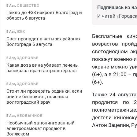
5 Авг
,
ОБЩЕСТВО
Подпишись на н
Пекло до +38 накроет Волгоград и
И читай «Городск
область 6 августа
5 Авг
,
ЖКХ
Бесплатные кин
Свет пропадет в четырех районах
возрастов прой
Волгограда 6 августа
светодиодном экр
5 Авг
,
ЗДОРОВЬЕ
покажут военно-и
Какая доза вина убивает печень,
экране можно уви
рассказал врач-гастроэнтеролог
(6+), а в 21:00 
(6+).
5 Авг
,
ЗДОРОВЬЕ
Стоит ли проверить родинки, если
Также 24 августа
они не беспокоят, пояснила
продлится по 2
волгоградский врач
полнометражные,
5 Авг
,
НЕОБЫЧНОЕ
деятели киноиск
Необычный затюнингованный
Антон Зацепин, Ру
электросамокат продают в
Волжском