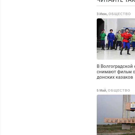
3 Июн
,
ОБЩЕСТВО
В Волгоградской 
снимают фильм о
донских казаков
5 Май
,
ОБЩЕСТВО