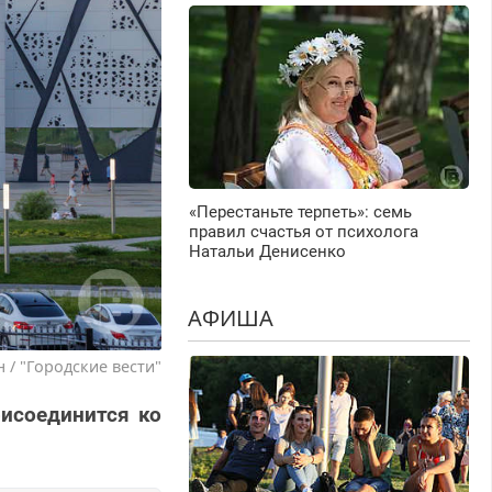
«Перестаньте терпеть»: семь
правил счастья от психолога
Натальи Денисенко
АФИША
 / "Городские вести"
рисоединится ко