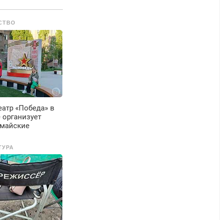
арантией. Все р-ны.
рочно. Без
СТВО
ыходных.
енсионерам –
кидки до 40%.
астер со стажем.
атр «Победа» в
 организует
 майские
ТУРА