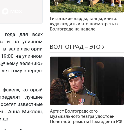
Гигантские нарды, танцы, книги:
куда сходить и что посмотреть в
Волгограде на неделе
р года для всех
я» и на уличном
ВОЛГОГРАД – ЭТО Я
0 в зале-лектории
 19:00 на уличном
 щучьему велению»
 лет тому вперёд»
й факел», который
пределят лучшие
осетят известные
ин, Анна Миклош,
Артист Волгоградского
музыкального театра удостоен
 др.
Почетной грамоты Президента РФ