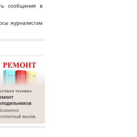
ть сообщения в
росы журналистам
ЫТОВАЯ ТЕХНИКА
емонт
олодильников
бсолютно
есплатный вызов.
емонт
олодильников всех
арок на дому, с