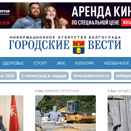
ЗДОРОВЬЕ
СПОРТ
ЖКХ
КУЛЬТУРА
НЕОБЫЧНОЕ
ы 2026
Сталинград в сердце
Финграмотность
Набер
а службе городу
80-летие Победы
Парк Героев-летчико
4 Авг
,
ИНФРАСТРУКТУРА
4 Авг
,
ОБЩЕ