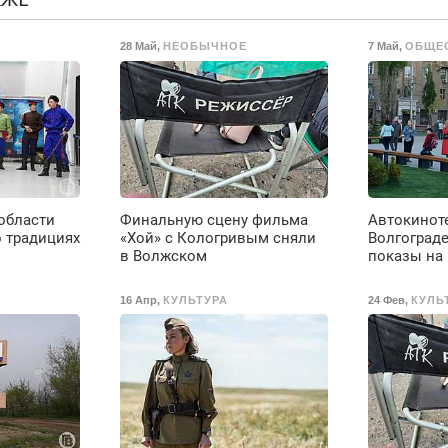
скидки.
г
С
28 Май
,
НЕОБЫЧНОЕ
7 Май
,
ОБЩЕ
в
П
с
М
области
Финальную сцену фильма
Автокиноте
 традициях
«Хой» с Кологривым сняли
Волгограде
в Волжском
показы на
16 Апр
,
КУЛЬТУРА
24 Фев
,
КУЛЬ