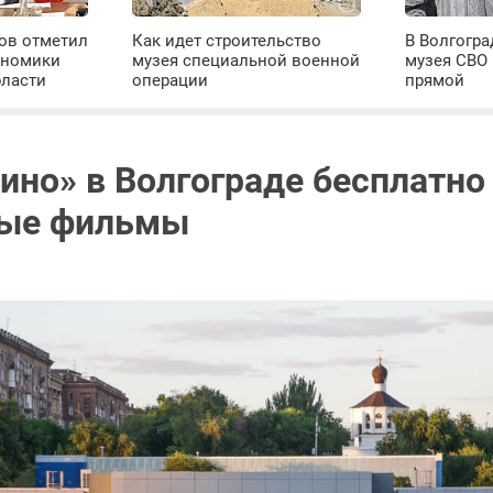
ров отметил
Как идет строительство
В Волгогра
ономики
музея специальной военной
музея СВО
бласти
операции
прямой
кино» в Волгограде бесплатно
ные фильмы