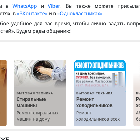
ны в
WhatsApp
и
Viber
. Вы также можете присыла
етях: в
«ВКонтакте»
и в
«Одноклассниках»
бое удобное для вас время, чтобы лично задать воп
естей». Будем рады общению!
БЫТОВАЯ ТЕХНИКА
БЫТОВАЯ ТЕХНИКА
Б
Стиральные
Ремонт
Р
машины
холодильников
х
ы
Ремонт стиральных
Ремонт
А
машин на дому.
холодильников всех
б
Выезд и диагностика
марок на дому.
Р
бесплатно.
х
Предусмотрены
м
КЖЕ