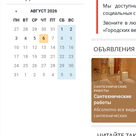
Мы доступ
«
АВГУСТ 2026
социальных с
ПН
ВТ
СР
ЧТ
ПТ
СБ
ВС
Звоните в лю
«Городских в
27
28
29
30
31
1
2
3
4
5
6
7
8
9
ОБЪЯВЛЕНИЯ
10
11
12
13
14
15
16
17
18
19
20
21
22
23
24
25
26
27
28
29
30
31
1
2
3
4
5
6
САНТЕХНИЧЕСКИЕ
РАБОТЫ
Сантехнические
работы
Абсолютно все вид
сантехнических
работ. Быстро.
Качественно.
Недорого.
ЧИТАЙТЕ ТА