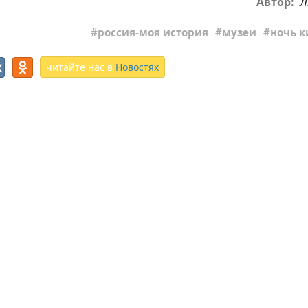
Л
Автор:
россия-моя история
музеи
ночь к
читайте нас в
Новостях