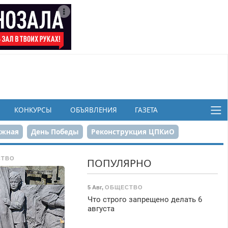
КОНКУРСЫ
ОБЪЯВЛЕНИЯ
ГАЗЕТА
ежная
День Победы
Реконструкция ЦПКиО
в
СТВО
ПОПУЛЯРНО
5 Авг
,
ОБЩЕСТВО
Что строго запрещено делать 6
августа