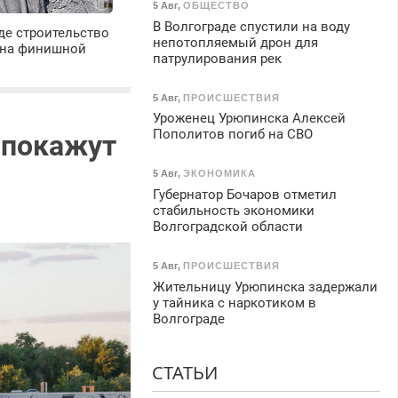
5 Авг
,
ОБЩЕСТВО
В Волгограде спустили на воду
де строительство
непотопляемый дрон для
 на финишной
патрулирования рек
5 Авг
,
ПРОИСШЕСТВИЯ
Уроженец Урюпинска Алексей
Пополитов погиб на СВО
 покажут
5 Авг
,
ЭКОНОМИКА
Губернатор Бочаров отметил
стабильность экономики
Волгоградской области
5 Авг
,
ПРОИСШЕСТВИЯ
Жительницу Урюпинска задержали
у тайника с наркотиком в
Волгограде
СТАТЬИ