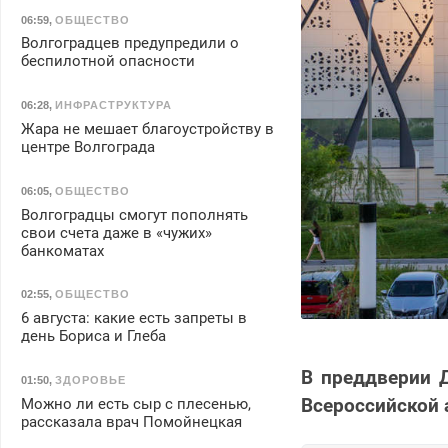
06:59
,
ОБЩЕСТВО
Волгоградцев предупредили о
беспилотной опасности
06:28
,
ИНФРАСТРУКТУРА
Жара не мешает благоустройству в
центре Волгограда
06:05
,
ОБЩЕСТВО
Волгоградцы смогут пополнять
свои счета даже в «чужих»
банкоматах
02:55
,
ОБЩЕСТВО
6 августа: какие есть запреты в
день Бориса и Глеба
В преддверии Д
01:50
,
ЗДОРОВЬЕ
Всероссийской 
Можно ли есть сыр с плесенью,
рассказала врач Помойнецкая