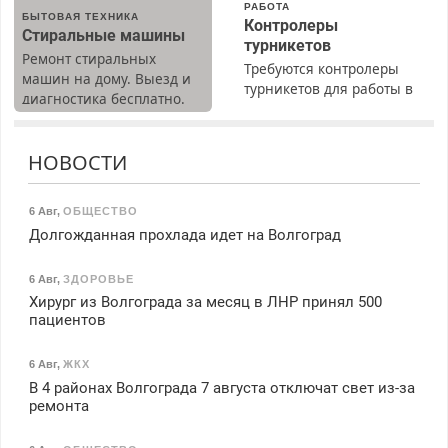
РАБОТА
БЫТОВАЯ ТЕХНИКА
Контролеры
Стиральные машины
турникетов
Ремонт стиральных
Требуются контролеры
машин на дому. Выезд и
турникетов для работы в
диагностика бесплатно.
Москве и Подмосковье
Предусмотрены скидки.
(мужчины, женщины).
Прием по ТК РФ. График
НОВОСТИ
работы любой.
Бесплатное проживание.
З/п – до 96000 рублей до
6 Авг
,
ОБЩЕСТВО
вычета налогов.
Долгожданная прохлада идет на Волгоград
Ежемесячно
выплачивается денежная
6 Авг
,
ЗДОРОВЬЕ
премия. Возможно
Хирург из Волгограда за месяц в ЛНР принял 500
бесплатное обучение,
пациентов
получение документов,
работа инспектором по
6 Авг
,
ЖКХ
транспортной
В 4 районах Волгограда 7 августа отключат свет из-за
безопасности с з/п до
ремонта
125000 руб.