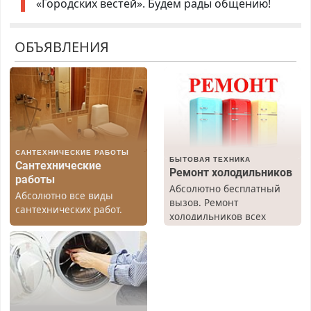
«Городских вестей». Будем рады общению!
ОБЪЯВЛЕНИЯ
САНТЕХНИЧЕСКИЕ РАБОТЫ
БЫТОВАЯ ТЕХНИКА
Сантехнические
Ремонт холодильников
работы
Абсолютно бесплатный
Абсолютно все виды
вызов. Ремонт
сантехнических работ.
холодильников всех
Быстро. Качественно.
марок на дому, с
Недорого.
гарантией. Все р-ны.
Срочно. Без выходных.
Пенсионерам – скидки до
40%. Мастер со стажем.