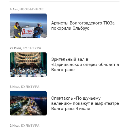
Вызов бесплатный.
4 Авг
,
НЕОБЫЧНОЕ
Артисты Волгоградского ТЮЗа
покорили Эльбрус
27 Июл
,
КУЛЬТУРА
Зрительный зал в
«Царицынской опере» обновят в
Волгограде
3 Июл
,
КУЛЬТУРА
Спектакль «По щучьему
велению» покажут в амфитеатре
Волгограда 4 июля
2 Июл
,
КУЛЬТУРА