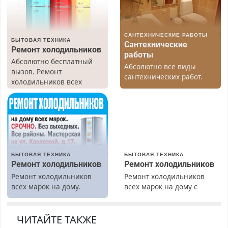
САНТЕХНИЧЕСКИЕ РАБОТЫ
БЫТОВАЯ ТЕХНИКА
Сантехнические
Ремонт холодильников
работы
Абсолютно бесплатный
Абсолютно все виды
вызов. Ремонт
сантехнических работ.
холодильников всех
Быстро. Качественно.
марок на дому, с
Недорого.
гарантией. Все р-ны.
Срочно. Без выходных.
Пенсионерам – скидки до
40%. Мастер со стажем.
БЫТОВАЯ ТЕХНИКА
БЫТОВАЯ ТЕХНИКА
Ремонт холодильников
Ремонт холодильников
Ремонт холодильников
Ремонт холодильников
всех марок на дому.
всех марок на дому с
гарантией. Замена
резины. Качественно.
Недорого. Без выходных.
ЧИТАЙТЕ ТАКЖЕ
Все районы. Скидка.