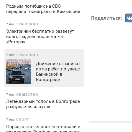
Родным погибших на СВО
передали госнаграды в Камышине
Поделиться:
7 Авг
,
ТРАНСПОРТ
Электрички бесплатно развезут
волгоградцев после матча
«Ротора»
7 Авг
,
ТРАНСПОРТ
Движение ограничат
из-за работ по улице
Бакинской в
Волгограде
7 Авг
,
ОБЩЕСТВО
Легендарный тополь в Волгограде
разрушается изнутри
7 Авг
,
СПОРТ
Порядка ста человек чествовали в