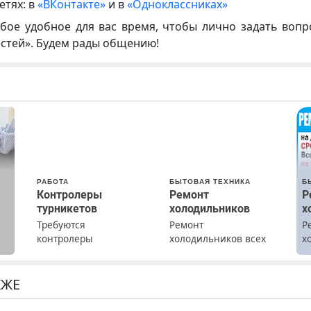
етях: в
«ВКонтакте»
и в
«Одноклассниках»
бое удобное для вас время, чтобы лично задать воп
естей». Будем рады общению!
РАБОТА
БЫТОВАЯ ТЕХНИКА
Б
Контролеры
Ремонт
Р
турникетов
холодильников
х
Требуются
Ремонт
Р
контролеры
холодильников всех
х
а
турникетов для
марок на дому с
м
работы в Москве и
гарантией. Замена
Подмосковье
резины. Качественно.
КЖЕ
(мужчины,
Недорого. Без
женщины). Прием по
выходных. Все