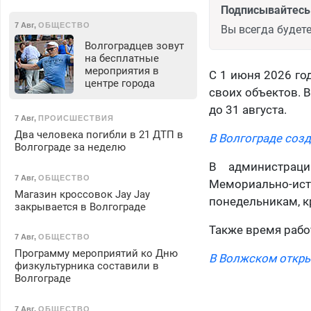
Подписывайтесь 
7 Авг
,
ОБЩЕСТВО
Вы всегда будете
Волгоградцев зовут
на бесплатные
мероприятия в
С 1 июня 2026 го
центре города
своих объектов. В
до 31 августа.
7 Авг
,
ПРОИСШЕСТВИЯ
Два человека погибли в 21 ДТП в
В Волгограде созд
Волгограде за неделю
В администраци
7 Авг
,
ОБЩЕСТВО
Мемориально-и
Магазин кроссовок Jay Jay
понедельникам, к
закрывается в Волгограде
Также время рабо
7 Авг
,
ОБЩЕСТВО
Программу мероприятий ко Дню
В Волжском откры
физкультурника составили в
Волгограде
7 Авг
,
ОБЩЕСТВО