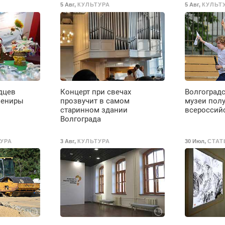
5 Авг
,
КУЛЬТУРА
5 Авг
,
КУЛЬТ
ТК РФ. График работы
районы. Скидка.
любой. Бесплатное
Вызов бесплатный.
проживание. З/п – до
96000 рублей до
вычета налогов.
Ежемесячно
выплачивается
денежная премия.
Возможно бесплатное
дцев
Концерт при свечах
Волгоград
обучение, получение
вениры
прозвучит в самом
музеи пол
документов, работа
старинном здании
всероссий
инспектором по
Волгограда
транспортной
безопасности с з/п до
УРА
3 Авг
,
КУЛЬТУРА
30 Июл
,
СТАТ
125000 руб.