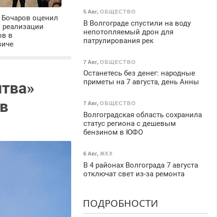
5 Авг
,
ОБЩЕСТВО
 Бочаров оценил
В Волгограде спустили на воду
ы реализации
непотопляемый дрон для
ов в
патрулирования рек
виче
7 Авг
,
ОБЩЕСТВО
Останетесь без денег: народные
приметы на 7 августа, день Анны
итва»
ов
7 Авг
,
ОБЩЕСТВО
Волгоградская область сохранила
статус региона с дешевым
бензином в ЮФО
6 Авг
,
ЖКХ
В 4 районах Волгограда 7 августа
отключат свет из-за ремонта
ПОДРОБНОСТИ