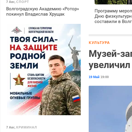
7 Авг
,
СПОРТ
Волгоградскую Академию «Ротор»
Программу мероп
покинул Владислав Хрущак
Дню физкультурн
составили в Волг
КУЛЬТУРА
Музей-за
увеличил
19 Май
19:00
7 Авг
,
КРИМИНАЛ