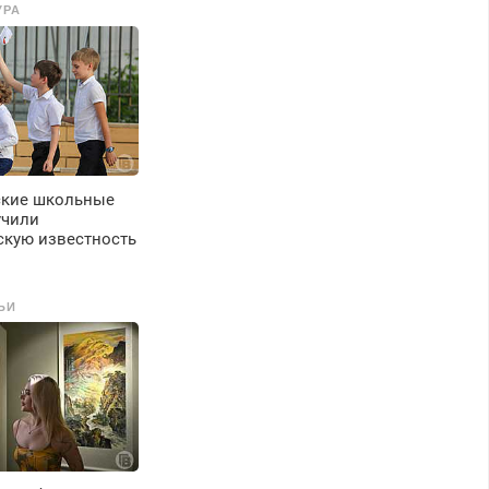
УРА
ские школьные
учили
скую известность
ЬИ