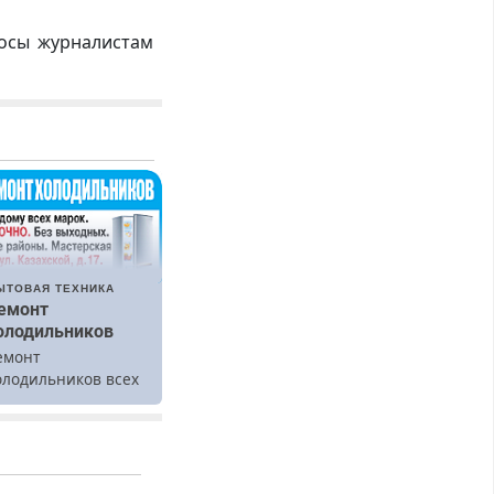
росы журналистам
ЫТОВАЯ ТЕХНИКА
емонт
олодильников
емонт
олодильников всех
арок на дому.