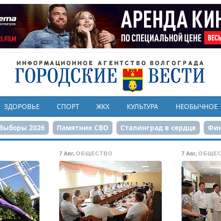
ЗДОРОВЬЕ
СПОРТ
ЖКХ
КУЛЬТУРА
НЕОБЫЧНОЕ
Выборы 2026
Памятник СВО
Сталинград в сердце
Фин
онструкция ЦПКиО
80-летие Победы
Парк Героев-летчи
7 Авг
,
ОБЩЕСТВО
7 Авг
,
ОБЩЕ