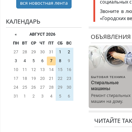
социальных с
вся новостная лента
Звоните в лю
«Городских в
КАЛЕНДАРЬ
«
АВГУСТ 2026
ОБЪЯВЛЕНИЯ
ПН
ВТ
СР
ЧТ
ПТ
СБ
ВС
27
28
29
30
31
1
2
3
4
5
6
7
8
9
10
11
12
13
14
15
16
БЫТОВАЯ ТЕХНИКА
17
18
19
20
21
22
23
Стиральные
24
25
26
27
28
29
30
машины
Ремонт стиральных
31
1
2
3
4
5
6
машин на дому.
Выезд и диагностик
бесплатно.
Предусмотрены
ЧИТАЙТЕ ТА
скидки.