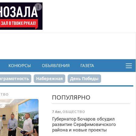
КОНКУРСЫ
ОБЪЯВЛЕНИЯ
ГАЗЕТА
грамотность
Набережная
День Победы
ков
СТВО
ПОПУЛЯРНО
7 Авг
,
ОБЩЕСТВО
Губернатор Бочаров обсудил
развитие Серафимовичского
района и новые проекты