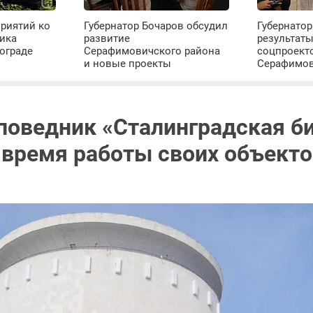
риятий ко
Губернатор Бочаров обсудил
Губернатор
ика
развитие
результат
ограде
Серафимовичского района
соцпроект
и новые проекты
Серафимо
поведник «Сталинградская б
 время работы своих объект