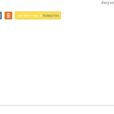
музе
читайте нас в
Новостях