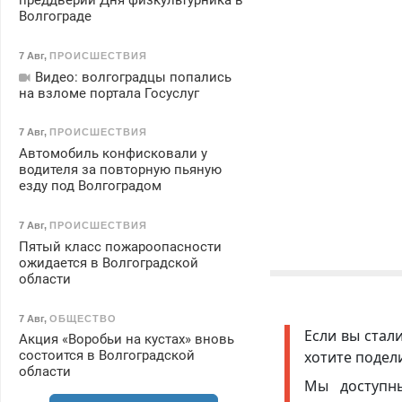
преддверии Дня физкультурника в
Волгограде
7 Авг
,
ПРОИСШЕСТВИЯ
Видео: волгоградцы попались
на взломе портала Госуслуг
7 Авг
,
ПРОИСШЕСТВИЯ
Автомобиль конфисковали у
водителя за повторную пьяную
езду под Волгоградом
7 Авг
,
ПРОИСШЕСТВИЯ
Пятый класс пожароопасности
ожидается в Волгоградской
области
7 Авг
,
ОБЩЕСТВО
Если вы стал
Акция «Воробьи на кустах» вновь
хотите подел
состоится в Волгоградской
области
Мы доступ