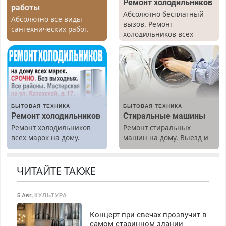
Ремонт холодильников
работы
Абсолютно бесплатный
Абсолютно все виды
вызов. Ремонт
сантехнических работ.
холодильников всех
Быстро. Качественно.
марок на дому, с
Недорого.
гарантией. Все р-ны.
Срочно. Без выходных.
Пенсионерам – скидки до
40%. Мастер со стажем.
БЫТОВАЯ ТЕХНИКА
БЫТОВАЯ ТЕХНИКА
Ремонт холодильников
Стиральные машины
Ремонт холодильников
Ремонт стиральных
всех марок на дому.
машин на дому. Выезд и
диагностика бесплатно.
Предусмотрены скидки.
ЧИТАЙТЕ ТАКЖЕ
5 Авг
,
КУЛЬТУРА
Концерт при свечах прозвучит в
самом старинном здании