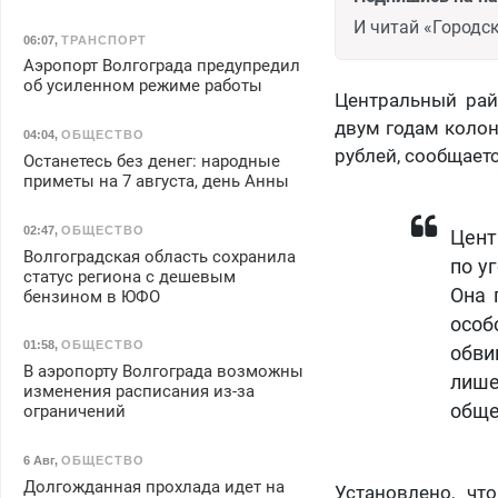
И читай «Городск
06:07
,
ТРАНСПОРТ
Аэропорт Волгограда предупредил
об усиленном режиме работы
Центральный рай
двум годам колон
04:04
,
ОБЩЕСТВО
рублей, сообщаетс
Останетесь без денег: народные
приметы на 7 августа, день Анны
02:47
,
ОБЩЕСТВО
Цент
Волгоградская область сохранила
по у
статус региона с дешевым
Она 
бензином в ЮФО
особ
01:58
,
ОБЩЕСТВО
обви
В аэропорту Волгограда возможны
лише
изменения расписания из-за
обще
ограничений
6 Авг
,
ОБЩЕСТВО
Долгожданная прохлада идет на
Установлено, чт