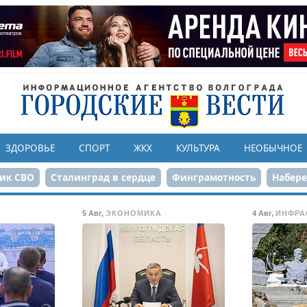
ЗДОРОВЬЕ
СПОРТ
ЖКХ
КУЛЬТУРА
НЕОБЫЧНОЕ
ик СВО
Сталинград в сердце
Финграмотность
Набер
а службе городу
80-летие Победы
Парк Героев-летчико
5 Авг
,
ЭКОНОМИКА
4 Авг
,
ИНФРА