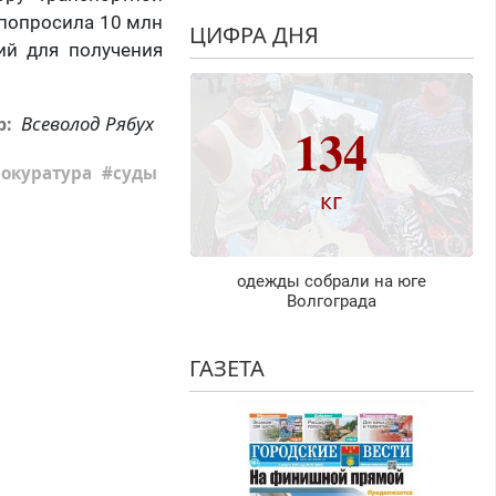
 попросила 10 млн
ЦИФРА ДНЯ
ий для получения
Всеволод Рябух
р:
134
окуратура
суды
кг
одежды собрали на юге
Волгограда
ГАЗЕТА