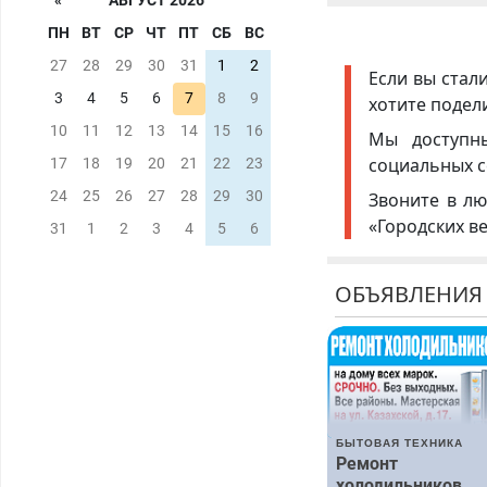
«
АВГУСТ 2026
ПН
ВТ
СР
ЧТ
ПТ
СБ
ВС
27
28
29
30
31
1
2
Если вы стал
3
4
5
6
7
8
9
хотите подел
10
11
12
13
14
15
16
Мы доступ
социальных с
17
18
19
20
21
22
23
24
25
26
27
28
29
30
Звоните в лю
«Городских в
31
1
2
3
4
5
6
ОБЪЯВЛЕНИЯ
БЫТОВАЯ ТЕХНИКА
Ремонт
холодильников