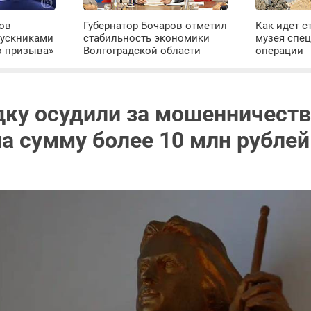
ров
Губернатор Бочаров отметил
Как идет с
пускниками
стабильность экономики
музея спе
о призыва»
Волгоградской области
операции
дку осудили за мошенничеств
на сумму более 10 млн рублей