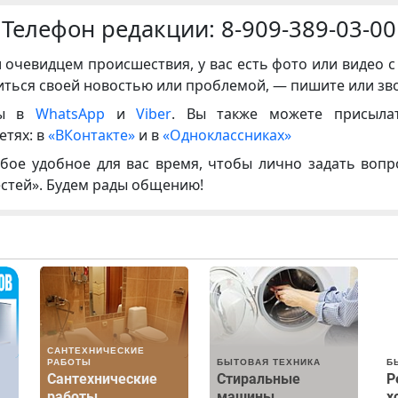
Телефон редакции:
8-909-389-03-00
и очевидцем происшествия, у вас есть фото или видео с
иться своей новостью или проблемой, — пишите или зв
ны в
WhatsApp
и
Viber
. Вы также можете присыла
етях: в
«ВКонтакте»
и в
«Одноклассниках»
бое удобное для вас время, чтобы лично задать воп
естей». Будем рады общению!
САНТЕХНИЧЕСКИЕ
РАБОТЫ
БЫТОВАЯ ТЕХНИКА
Б
Сантехнические
Стиральные
Р
работы
машины
х