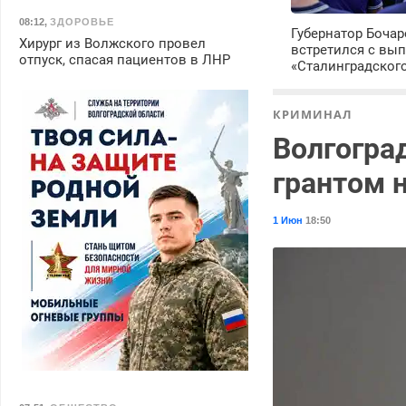
08:12
,
ЗДОРОВЬЕ
Губернатор Боча
Хирург из Волжского провел
встретился с вы
отпуск, спасая пациентов в ЛНР
«Сталинградског
КРИМИНАЛ
Волгогра
грантом 
1 Июн
18:50