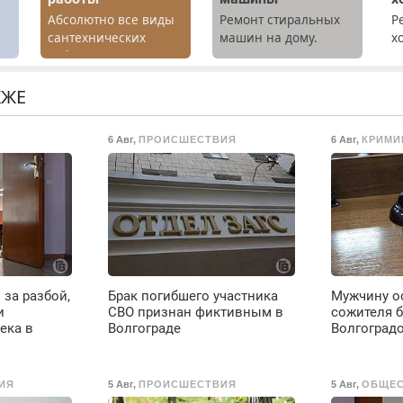
Абсолютно все виды
Ремонт стиральных
Р
х
сантехнических
машин на дому.
х
работ. Быстро.
Выезд и диагностика
м
Качественно.
бесплатно.
г
Недорого.
Предусмотрены
р
КЖЕ
скидки.
Н
в
6 Авг
,
ПРОИСШЕСТВИЯ
6 Авг
,
КРИМИ
р
В
за разбой,
Брак погибшего участника
Мужчину ос
и
СВО признан фиктивным в
сожителя 
ека в
Волгограде
Волгоград
ИЯ
5 Авг
,
ПРОИСШЕСТВИЯ
5 Авг
,
ОБЩЕ