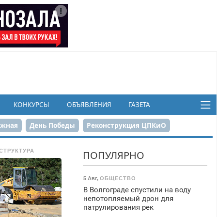
КОНКУРСЫ
ОБЪЯВЛЕНИЯ
ГАЗЕТА
ежная
День Победы
Реконструкция ЦПКиО
в
СТРУКТУРА
ПОПУЛЯРНО
5 Авг
,
ОБЩЕСТВО
В Волгограде спустили на воду
непотопляемый дрон для
патрулирования рек