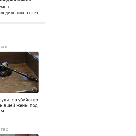
емонт
олодильников всех
арок на дому с
арантией. Замена
езины. Качественно.
едорого. Без
ыходных. Все
НАЛ
айоны. Скидка.
ызов бесплатный.
удят за убийство
бывшей жены под
ом
СТВО