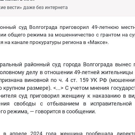
ие вести» даже без интернета
онный суд Волгограда приговорил 49-летнюю мест
ии общего режима за мошенничество с грантом на с
я на канале прокуратуры региона в «Максе».
ральный районный суд города Волгограда вынес 
головному делу в отношении 49-летней жительницы 
признана виновной по ч. 4 ст. 159 УК РФ (мошенни
о крупном размере). <...> С учетом мнения государ
нителя суд приговорил женщину к наказанию в ви
ния свободы с отбыванием в исправительной 
го режима, — говорится в сообщении.
о в апреле 2024 года женщина пообещала директ