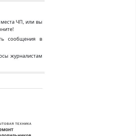
 места ЧП, или вы
оните!
ть сообщения в
росы журналистам
ЫТОВАЯ ТЕХНИКА
емонт
олодильников