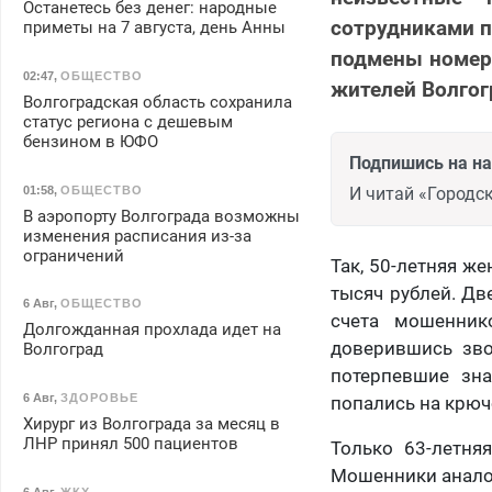
Останетесь без денег: народные
сотрудниками п
приметы на 7 августа, день Анны
подмены номеро
02:47
,
ОБЩЕСТВО
жителей Волгог
Волгоградская область сохранила
статус региона с дешевым
бензином в ЮФО
Подпишись на н
И читай «Городск
01:58
,
ОБЩЕСТВО
В аэропорту Волгограда возможны
изменения расписания из-за
ограничений
Так, 50-летняя ж
тысяч рублей. Дв
6 Авг
,
ОБЩЕСТВО
счета мошенник
Долгожданная прохлада идет на
доверившись зво
Волгоград
потерпевшие зн
6 Авг
,
ЗДОРОВЬЕ
попались на крюч
Хирург из Волгограда за месяц в
ЛНР принял 500 пациентов
Только 63-летня
Мошенники аналог
6 Авг
,
ЖКХ