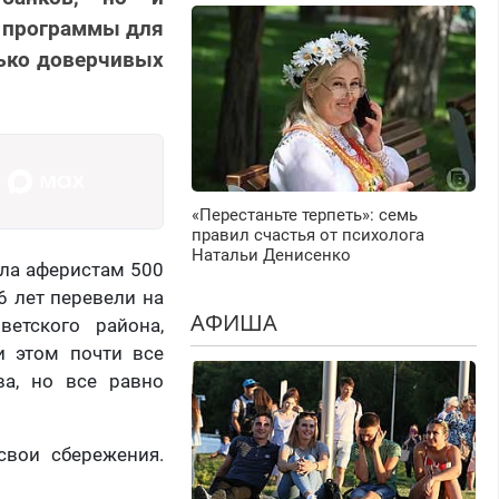
е программы для
лько доверчивых
«Перестаньте терпеть»: семь
правил счастья от психолога
Натальи Денисенко
ила аферистам 500
6 лет перевели на
АФИША
етского района,
и этом почти все
а, но все равно
свои сбережения.
.