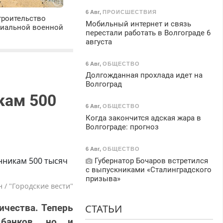
6 Авг
,
ПРОИСШЕСТВИЯ
троительство
Мобильный интернет и связь
циальной военной
перестали работать в Волгограде 6
августа
6 Авг
,
ОБЩЕСТВО
Долгожданная прохлада идет на
Волгоград
кам 500
6 Авг
,
ОБЩЕСТВО
Когда закончится адская жара в
Волгограде: прогноз
6 Авг
,
ОБЩЕСТВО
Губернатор Бочаров встретился
с выпускниками «Сталинградского
призыва»
 / "Городские вести"
СТАТЬИ
чества. Теперь
 банков, но и