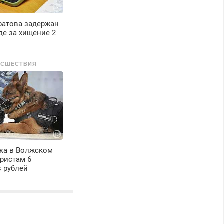
ратова задержан
де за хищение 2
й
ИСШЕСТВИЯ
ка в Волжском
ристам 6
 рублей