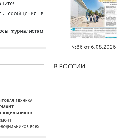
оните!
ть сообщения в
росы журналистам
№86 от 6.08.2026
В РОССИИ
ЫТОВАЯ ТЕХНИКА
емонт
олодильников
емонт
олодильников всех
арок на дому с
арантией. Замена