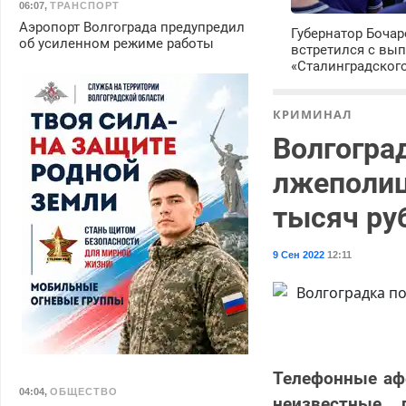
06:07
,
ТРАНСПОРТ
Аэропорт Волгограда предупредил
Губернатор Боча
об усиленном режиме работы
встретился с вы
«Сталинградског
КРИМИНАЛ
Волгогра
лжеполиц
тысяч ру
9 Сен 2022
12:11
Телефонные аф
04:04
,
ОБЩЕСТВО
неизвестные 