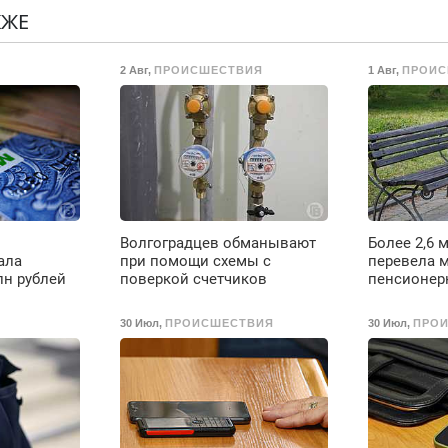
Недорого.
р
КЖЕ
.
Н
в
2 Авг
,
ПРОИСШЕСТВИЯ
1 Авг
,
ПРОИС
р
В
Волгоградцев обманывают
Более 2,6 
ала
при помощи схемы с
перевела 
лн рублей
поверкой счетчиков
пенсионерк
30 Июл
,
ПРОИСШЕСТВИЯ
30 Июл
,
ПРО