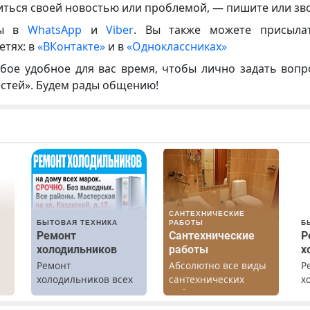
иться своей новостью или проблемой, — пишите или зв
ны в
WhatsApp
и
Viber
. Вы также можете присыла
етях: в
«ВКонтакте»
и в
«Одноклассниках»
бое удобное для вас время, чтобы лично задать воп
естей». Будем рады общению!
САНТЕХНИЧЕСКИЕ
БЫТОВАЯ ТЕХНИКА
РАБОТЫ
Б
Ремонт
Сантехнические
Р
холодильников
работы
х
Ремонт
Абсолютно все виды
Р
холодильников всех
сантехнических
х
марок на дому.
работ. Быстро.
м
х
Качественно.
г