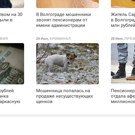
твом на 30
В Волгограде мошенники
Житель Са
рыли в
звонят пенсионерам от
в Волгогра
имени администрации
млн рубле
ВИЯ
29 Июл
,
КРИМИНАЛ
28 Июл
,
ПРО
рублей
Мошенница попалась на
Пенсионер
анка
продаже несуществующих
отдала афе
аркасную
щенков
миллионов