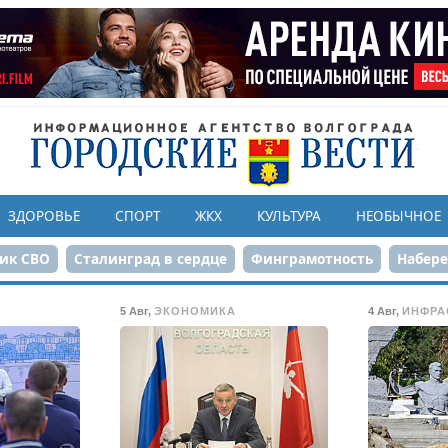
ЗДОРОВЬЕ
СПОРТ
ЖКХ
КУЛЬТУРА
НЕОБЫЧНОЕ
ик СВО
Сталинград в сердце
Финграмотность
Набер
а службе городу
80-летие Победы
Парк Героев-летчико
5 Авг
,
ЭКОНОМИКА
4 Авг
,
ИНФРА