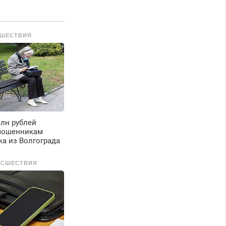
езины. Качественно.
едорого. Без
ыходных. Все
ШЕСТВИЯ
айоны. Скидка.
ызов бесплатный.
млн рублей
мошенникам
а из Волгограда
ИСШЕСТВИЯ