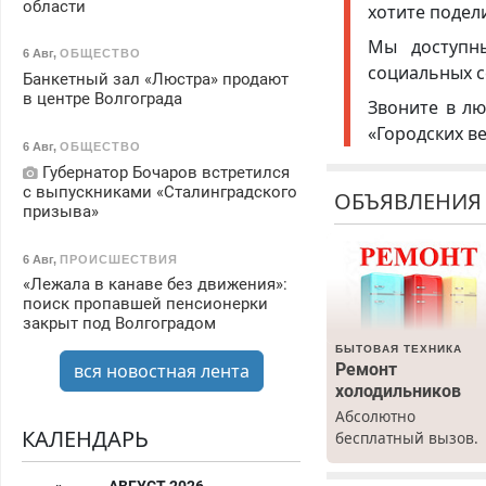
области
хотите подел
Мы доступ
6 Авг
,
ОБЩЕСТВО
социальных с
Банкетный зал «Люстра» продают
в центре Волгограда
Звоните в лю
«Городских в
6 Авг
,
ОБЩЕСТВО
Губернатор Бочаров встретился
с выпускниками «Сталинградского
ОБЪЯВЛЕНИЯ
призыва»
6 Авг
,
ПРОИСШЕСТВИЯ
«Лежала в канаве без движения»:
поиск пропавшей пенсионерки
закрыт под Волгоградом
БЫТОВАЯ ТЕХНИКА
Ремонт
вся новостная лента
холодильников
Абсолютно
КАЛЕНДАРЬ
бесплатный вызов.
Ремонт
холодильников все