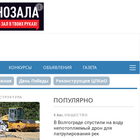
КОНКУРСЫ
ОБЪЯВЛЕНИЯ
ГАЗЕТА
ежная
День Победы
Реконструкция ЦПКиО
в
СТРУКТУРА
ПОПУЛЯРНО
5 Авг
,
ОБЩЕСТВО
В Волгограде спустили на воду
непотопляемый дрон для
патрулирования рек