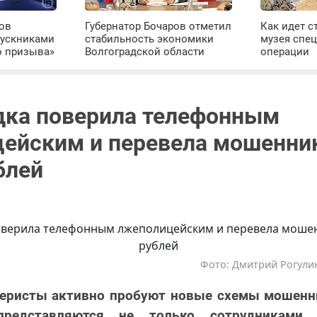
ров
Губернатор Бочаров отметил
Как идет с
пускниками
стабильность экономики
музея спе
о призыва»
Волгоградской области
операции
дка поверила телефонным
ейским и перевела мошенни
блей
Фото: Дмитрий Рогулин
еристы активно пробуют новые схемы мошенни
представляются не только сотрудниками