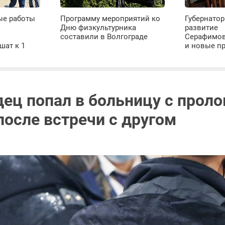
ые работы
Программу мероприятий ко
Губернатор
Дню физкультурника
развитие
х
составили в Волгограде
Серафимов
шат к 1
и новые п
дец попал в больницу с про
после встречи с другом