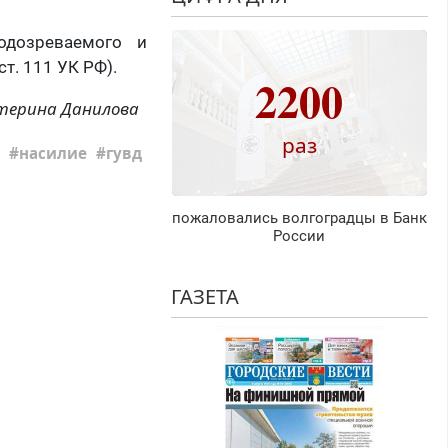
одозреваемого и
т. 111 УК РФ).
2200
терина Данилова
раз
насилие
гувд
пожаловались волгоградцы в Банк
России
ГАЗЕТА