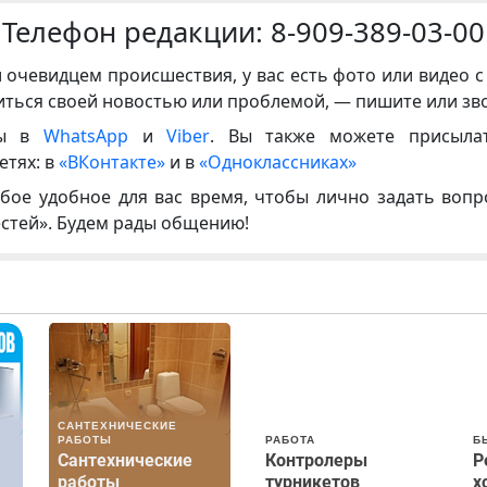
Телефон редакции:
8-909-389-03-00
и очевидцем происшествия, у вас есть фото или видео с
иться своей новостью или проблемой, — пишите или зв
ны в
WhatsApp
и
Viber
. Вы также можете присыла
етях: в
«ВКонтакте»
и в
«Одноклассниках»
бое удобное для вас время, чтобы лично задать воп
естей». Будем рады общению!
САНТЕХНИЧЕСКИЕ
РАБОТЫ
РАБОТА
Б
Сантехнические
Контролеры
Р
работы
турникетов
х