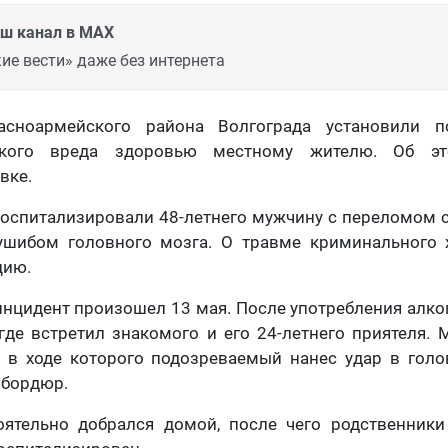
аш канал в MAX
ие вести» даже без интернета
асноармейского района Волгограда установили п
жкого вреда здоровью местному жителю. Об э
вке.
оспитализировали 48-летнего мужчину с переломом 
 ушибом головного мозга. О травме криминального 
цию.
инцидент произошел 13 мая. После употребления алк
где встретил знакомого и его 24-летнего приятеля
, в ходе которого подозреваемый нанес удар в голо
 бордюр.
ятельно добрался домой, после чего родственник