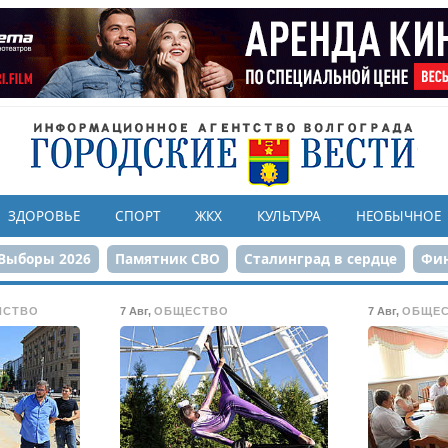
ЗДОРОВЬЕ
СПОРТ
ЖКХ
КУЛЬТУРА
НЕОБЫЧНОЕ
Выборы 2026
Памятник СВО
Сталинград в сердце
Фин
онструкция ЦПКиО
80-летие Победы
Парк Героев-летчи
ЙСТВО
7 Авг
,
ОБЩЕСТВО
7 Авг
,
ОБЩЕ