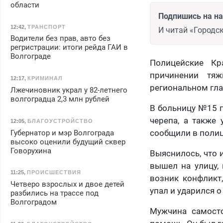
области
Подпишись на н
12:42
,
ТРАНСПОРТ
И читай «Городск
Водители без прав, авто без
регристрации: итоги рейда ГАИ в
Волгограде
Полицейские Кр
причинении тя
12:17
,
КРИМИНАЛ
региональном гла
Лжечиновник украл у 82-летнего
волгоградца 2,3 млн рублей
В больницу №15 г
черепа, а также
12:05
,
БЛАГОУСТРОЙСТВО
сообщили в поли
Губернатор и мэр Волгограда
высоко оценили будущий сквер
Говорухина
Выяснилось, что 
вышел на улицу, 
11:25
,
ПРОИСШЕСТВИЯ
возник конфликт
Четверо взрослых и двое детей
упал и ударился о
разбились на трассе под
Волгоградом
Мужчина самосто