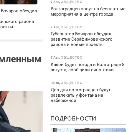
7 Авг
,
ОБЩЕСТВО
Волгоградцев зовут на бесплатные
 Бочаров обсудил
мероприятия в центре города
ичского района
роекты
7 Авг
,
ОБЩЕСТВО
Губернатор Бочаров обсудил
развитие Серафимовичского
района и новые проекты
ломленным
7 Авг
,
ОБЩЕСТВО
Какой будет погода в Волгограде 8
августа, сообщили синоптики
05:10
,
ОБЩЕСТВО
Два дня волгоградцев будут
развлекать у фонтана на
набережной
ПОДРОБНОСТИ