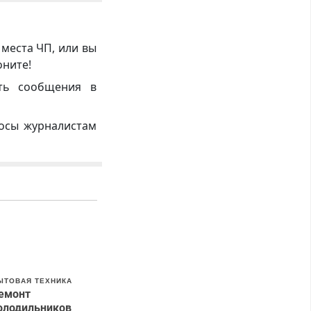
 места ЧП, или вы
оните!
ть сообщения в
росы журналистам
ЫТОВАЯ ТЕХНИКА
емонт
олодильников