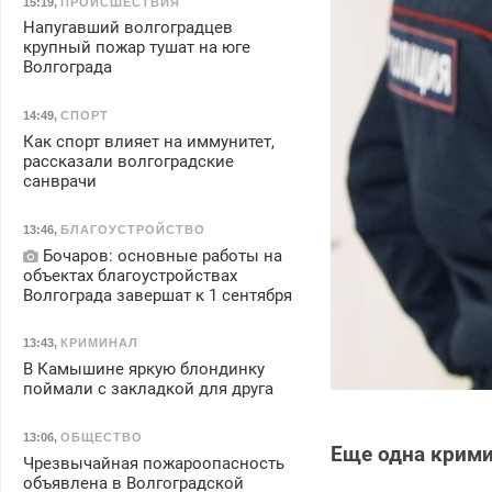
15:19
,
ПРОИСШЕСТВИЯ
Напугавший волгоградцев
крупный пожар тушат на юге
Волгограда
14:49
,
СПОРТ
Как спорт влияет на иммунитет,
рассказали волгоградские
санврачи
13:46
,
БЛАГОУСТРОЙСТВО
Бочаров: основные работы на
объектах благоустройствах
Волгограда завершат к 1 сентября
13:43
,
КРИМИНАЛ
В Камышине яркую блондинку
поймали с закладкой для друга
13:06
,
ОБЩЕСТВО
Еще одна крими
Чрезвычайная пожароопасность
объявлена в Волгоградской