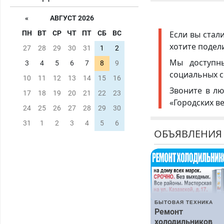
«
АВГУСТ 2026
Если вы стал
ПН
ВТ
СР
ЧТ
ПТ
СБ
ВС
хотите подел
27
28
29
30
31
1
2
Мы доступ
3
4
5
6
7
8
9
социальных с
10
11
12
13
14
15
16
Звоните в лю
17
18
19
20
21
22
23
«Городских в
24
25
26
27
28
29
30
31
1
2
3
4
5
6
ОБЪЯВЛЕНИЯ
БЫТОВАЯ ТЕХНИКА
Ремонт
холодильников