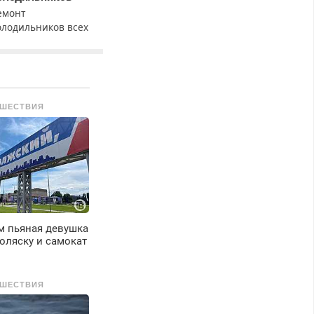
емонт
олодильников всех
арок на дому с
арантией. Замена
езины. Качественно.
едорого. Без
ыходных. Все
ШЕСТВИЯ
айоны. Скидка.
ызов бесплатный.
м пьяная девушка
оляску и самокат
ШЕСТВИЯ