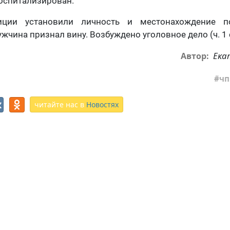
оспитализирован.
иции установили личность и местонахождение п
жчина признал вину. Возбуждено уголовное дело (ч. 1 с
Ека
Автор:
чп
читайте нас в
Новостях