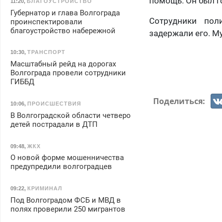
помощь. Он был г
11:20
,
БЛАГОУСТРОЙСТВО
Губернатор и глава Волгограда
Сотрудники пол
проинспектировали
благоустройство набережной
задержали его. Му
10:30
,
ТРАНСПОРТ
Масштабный рейд на дорогах
Волгограда провели сотрудники
ГИББД
Поделиться:
10:06
,
ПРОИСШЕСТВИЯ
В Волгоградской области четверо
детей пострадали в ДТП
09:48
,
ЖКХ
О новой форме мошенничества
предупредили волгоградцев
09:22
,
КРИМИНАЛ
Под Волгоградом ФСБ и МВД в
полях проверили 250 мигрантов