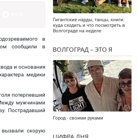
Гигантские нарды, танцы, книги:
куда сходить и что посмотреть в
Волгограде на неделе
одозреваемого в
том сообщили в
ВОЛГОГРАД – ЭТО Я
свода и основания
характера медики
оголя потерпевший
. Между мужчинами
ву. Пострадавший
Город - своими руками
и вызвали скорую
ЦИФРА ДНЯ