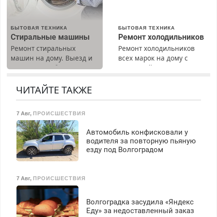
Пенсионерам – скидки до
40%. Мастер со стажем.
БЫТОВАЯ ТЕХНИКА
БЫТОВАЯ ТЕХНИКА
Стиральные машины
Ремонт холодильников
Ремонт стиральных
Ремонт холодильников
машин на дому. Выезд и
всех марок на дому с
диагностика бесплатно.
гарантией. Замена
Предусмотрены скидки.
резины. Качественно.
Недорого. Без выходных.
ЧИТАЙТЕ ТАКЖЕ
Все районы. Скидка.
Вызов бесплатный.
7 Авг
,
ПРОИСШЕСТВИЯ
Автомобиль конфисковали у
водителя за повторную пьяную
езду под Волгоградом
7 Авг
,
ПРОИСШЕСТВИЯ
Волгоградка засудила «Яндекс
Еду» за недоставленный заказ