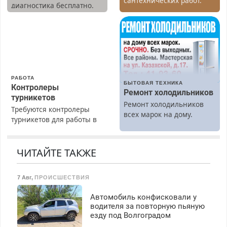
сантехнических работ.
диагностика бесплатно.
Быстро. Качественно.
Предусмотрены скидки.
Недорого.
РАБОТА
БЫТОВАЯ ТЕХНИКА
Контролеры
Ремонт холодильников
турникетов
Ремонт холодильников
Требуются контролеры
всех марок на дому.
турникетов для работы в
Москве и Подмосковье
(мужчины, женщины).
Прием по ТК РФ. График
ЧИТАЙТЕ ТАКЖЕ
работы любой.
Бесплатное проживание.
7 Авг
,
ПРОИСШЕСТВИЯ
З/п – до 96000 рублей до
вычета налогов.
Автомобиль конфисковали у
Ежемесячно
водителя за повторную пьяную
выплачивается денежная
езду под Волгоградом
премия. Возможно