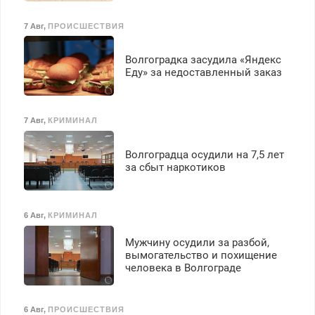
бесплатное обучение,
получение документов,
7 Авг
,
ПРОИСШЕСТВИЯ
работа инспектором по
транспортной
Волгоградка засудила «Яндекс
безопасности с з/п до
Еду» за недоставленный заказ
125000 руб.
7 Авг
,
КРИМИНАЛ
Волгоградца осудили на 7,5 лет
за сбыт наркотиков
6 Авг
,
КРИМИНАЛ
Мужчину осудили за разбой,
вымогательство и похищение
человека в Волгограде
6 Авг
,
ПРОИСШЕСТВИЯ