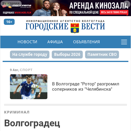
Реклама
16+
НОВОСТИ
АФИША
ОБЪЯВЛЕНИЯ
КОНКУРСЫ
На службе городу
Выборы 2026
Памятник СВО
Сталинград в сердце
Финграмотность
9 Авг
,
СПОРТ
Набережная
День Победы
Реконструкция ЦПКиО
В Волгограде "Ротор" разгромил
соперников из "Челябинска"
80-летие Победы
Парк Героев-летчиков
КРИМИНАЛ
Волгоградец