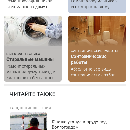
Ремонт холодильников
Ремонт холодильников
всех марок на дому с
всех марок на дому.
гарантией. Замена
резины. Качественно.
Недорого. Без выходных.
Все районы. Скидка.
Вызов бесплатный.
САНТЕХНИЧЕСКИЕ РАБОТЫ
БЫТОВАЯ ТЕХНИКА
Сантехнические
Стиральные машины
работы
Ремонт стиральных
Абсолютно все виды
машин на дому. Выезд и
сантехнических работ.
диагностика бесплатно.
Быстро. Качественно.
Предусмотрены скидки.
Недорого.
ЧИТАЙТЕ ТАКЖЕ
14:00
,
ПРОИСШЕСТВИЯ
Юноша утонул в пруду под
Волгоградом