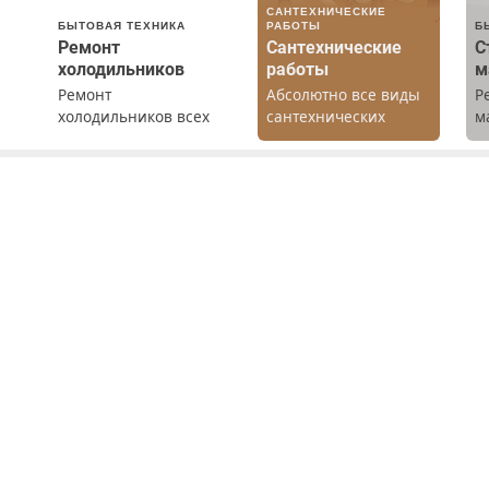
САНТЕХНИЧЕСКИЕ
БЫТОВАЯ ТЕХНИКА
РАБОТЫ
Б
Ремонт
Сантехнические
С
холодильников
работы
м
Ремонт
Абсолютно все виды
Р
холодильников всех
сантехнических
м
марок на дому с
работ. Быстро.
В
гарантией. Замена
Качественно.
б
резины. Качественно.
Недорого.
П
Недорого. Без
с
о
выходных. Все
ты
районы. Скидка.
Вызов бесплатный.
о
ое
е