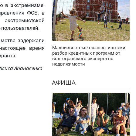
ю в экстремизме.
правления ФСБ, в
 экстремистской
т-пользователей.
омства задержали
настоящее время
Малоизвестные нюансы ипотеки:
разбор кредитных программ от
уранта.
волгоградского эксперта по
недвижимости
Алиса Апанасенко
АФИША