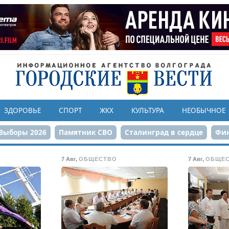
ЗДОРОВЬЕ
СПОРТ
ЖКХ
КУЛЬТУРА
НЕОБЫЧНОЕ
Выборы 2026
Памятник СВО
Сталинград в сердце
Фин
онструкция ЦПКиО
80-летие Победы
Парк Героев-летчи
7 Авг
,
ОБЩЕСТВО
7 Авг
,
ОБЩЕ