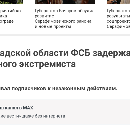
риятий ко
Губернатор Бочаров обсудил
Губернатор
ика
развитие
результат
ограде
Серафимовичского района
соцпроект
и новые проекты
Серафимо
радской области ФСБ задерж
ного экстремиста
вал подписчиков к незаконным действиям.
аш канал в MAX
ие вести» даже без интернета