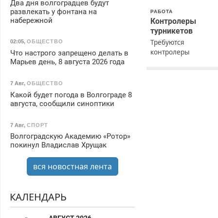
Два дня волгоградцев будут
развлекать у фонтана на
РАБОТА
набережной
Контролеры
турникетов
Требуются
02:05
,
ОБЩЕСТВО
контролеры
Что настрого запрещено делать в
турникетов для
Марьев день, 8 августа 2026 года
работы в Москве и
Подмосковье
7 Авг
,
ОБЩЕСТВО
(мужчины,
Какой будет погода в Волгограде 8
женщины). Прием п
августа, сообщили синоптики
ТК РФ. График рабо
любой. Бесплатное
7 Авг
,
СПОРТ
проживание. З/п – д
Волгоградскую Академию «Ротор»
96000 рублей до
покинул Владислав Хрущак
вычета налогов.
Ежемесячно
вся новостная лента
выплачивается
денежная премия.
Возможно бесплатн
КАЛЕНДАРЬ
обучение, получени
документов, работа
инспектором по