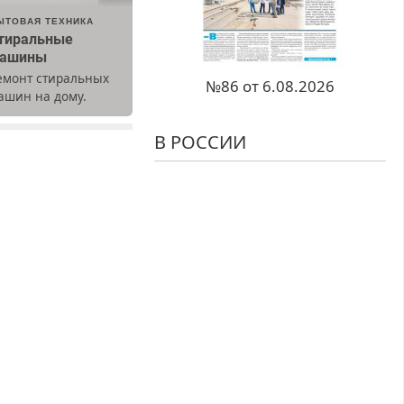
ЫТОВАЯ ТЕХНИКА
тиральные
ашины
емонт стиральных
№86 от 6.08.2026
ашин на дому.
ыезд и диагностика
есплатно.
В РОССИИ
редусмотрены
кидки.