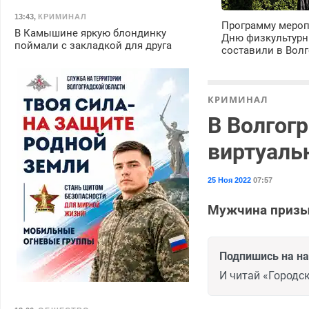
13:43
,
КРИМИНАЛ
Программу мероп
В Камышине яркую блондинку
Дню физкультурн
поймали с закладкой для друга
составили в Волг
КРИМИНАЛ
В Волгог
виртуаль
25 Ноя 2022
07:57
Мужчина призы
Подпишись на н
И читай «Городск