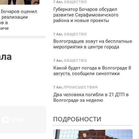
7 Авг
,
ОБЩЕСТВО
Губернатор Бочаров обсудил
 Бочаров оценил
развитие Серафимовичского
ы реализации
района и новые проекты
ов в
виче
7 Авг
,
ОБЩЕСТВО
Волгоградцев зовут на бесплатные
мероприятия в центре города
ала
7 Авг
,
ОБЩЕСТВО
Какой будет погода в Волгограде 8
августа, сообщили синоптики
7 Авг
,
ПРОИСШЕСТВИЯ
Два человека погибли в 21 ДТП в
Волгограде за неделю
ПОДРОБНОСТИ