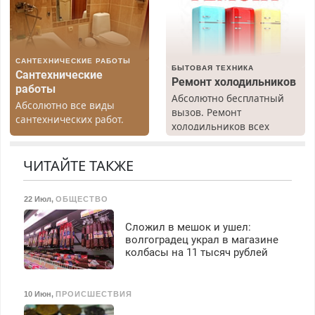
работы любой.
Бесплатное проживание.
З/п – до 96000 рублей до
вычета налогов.
САНТЕХНИЧЕСКИЕ РАБОТЫ
Ежемесячно
БЫТОВАЯ ТЕХНИКА
Сантехнические
выплачивается денежная
Ремонт холодильников
работы
премия. Возможно
Абсолютно бесплатный
Абсолютно все виды
бесплатное обучение,
вызов. Ремонт
сантехнических работ.
получение документов,
холодильников всех
Быстро. Качественно.
работа инспектором по
марок на дому, с
Недорого.
транспортной
гарантией. Все р-ны.
ЧИТАЙТЕ ТАКЖЕ
безопасности с з/п до
Срочно. Без выходных.
125000 руб.
Пенсионерам – скидки до
40%. Мастер со стажем.
22 Июл
,
ОБЩЕСТВО
Сложил в мешок и ушел:
волгоградец украл в магазине
колбасы на 11 тысяч рублей
10 Июн
,
ПРОИСШЕСТВИЯ