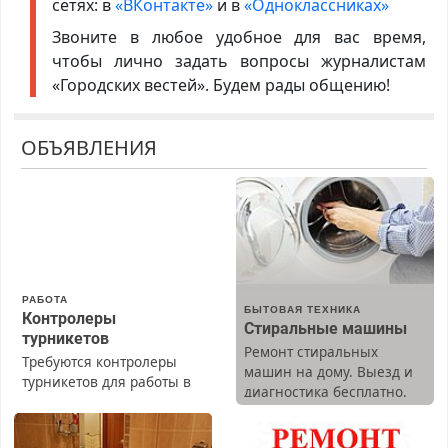
сетях: в
«ВКонтакте»
и в
«Одноклассниках»
Звоните в любое удобное для вас время,
чтобы лично задать вопросы журналистам
«Городских вестей». Будем рады общению!
ОБЪЯВЛЕНИЯ
РАБОТА
БЫТОВАЯ ТЕХНИКА
Контролеры
Стиральные машины
турникетов
Ремонт стиральных
Требуются контролеры
машин на дому. Выезд и
турникетов для работы в
диагностика бесплатно.
Москве и Подмосковье
Предусмотрены скидки.
(мужчины, женщины).
Прием по ТК РФ. График