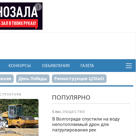
КОНКУРСЫ
ОБЪЯВЛЕНИЯ
ГАЗЕТА
ежная
День Победы
Реконструкция ЦПКиО
в
СТРУКТУРА
ПОПУЛЯРНО
5 Авг
,
ОБЩЕСТВО
В Волгограде спустили на воду
непотопляемый дрон для
патрулирования рек