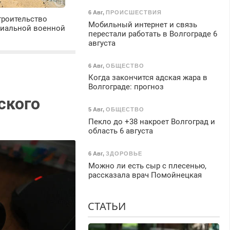
6 Авг
,
ПРОИСШЕСТВИЯ
троительство
Мобильный интернет и связь
циальной военной
перестали работать в Волгограде 6
августа
6 Авг
,
ОБЩЕСТВО
Когда закончится адская жара в
Волгограде: прогноз
ского
5 Авг
,
ОБЩЕСТВО
Пекло до +38 накроет Волгоград и
область 6 августа
6 Авг
,
ЗДОРОВЬЕ
Можно ли есть сыр с плесенью,
рассказала врач Помойнецкая
СТАТЬИ