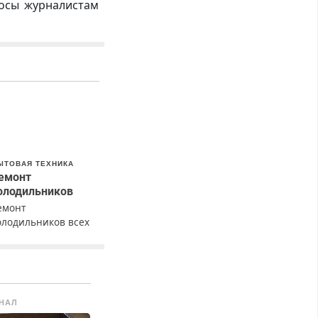
росы журналистам
ЫТОВАЯ ТЕХНИКА
емонт
олодильников
емонт
олодильников всех
арок на дому с
арантией. Замена
езины. Качественно.
едорого. Без
ыходных. Все
НАЛ
айоны. Скидка.