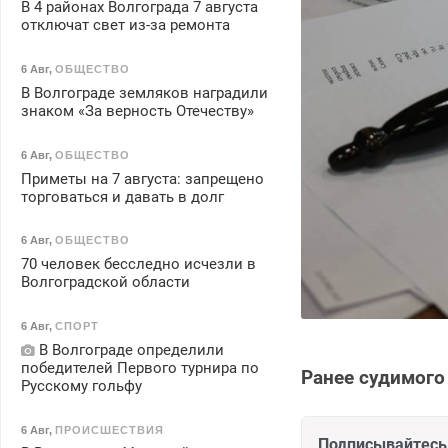
В 4 районах Волгограда 7 августа
отключат свет из-за ремонта
6 Авг
,
ОБЩЕСТВО
В Волгограде земляков наградили
знаком «За верность Отечеству»
6 Авг
,
ОБЩЕСТВО
Приметы на 7 августа: запрещено
торговаться и давать в долг
6 Авг
,
ОБЩЕСТВО
70 человек бесследно исчезли в
Волгоградской области
6 Авг
,
СПОРТ
В Волгограде определили
победителей Первого турнира по
Ранее судимого
Русскому гольфу
6 Авг
,
ПРОИСШЕСТВИЯ
Подписывайтесь 