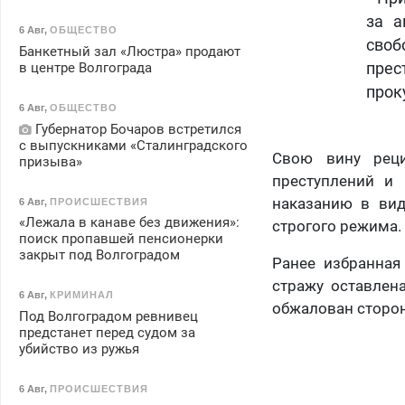
за а
6 Авг
,
ОБЩЕСТВО
своб
Банкетный зал «Люстра» продают
в центре Волгограда
прес
прок
6 Авг
,
ОБЩЕСТВО
Губернатор Бочаров встретился
с выпускниками «Сталинградского
Свою вину реци
призыва»
преступлений и 
наказанию в вид
6 Авг
,
ПРОИСШЕСТВИЯ
«Лежала в канаве без движения»:
строгого режима.
поиск пропавшей пенсионерки
закрыт под Волгоградом
Ранее избранная
стражу оставлен
6 Авг
,
КРИМИНАЛ
обжалован сторо
Под Волгоградом ревнивец
предстанет перед судом за
убийство из ружья
6 Авг
,
ПРОИСШЕСТВИЯ