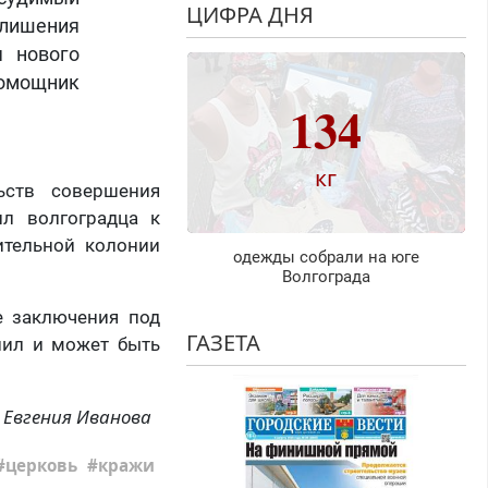
ЦИФРА ДНЯ
 лишения
 нового
помощник
134
кг
ьств совершения
ил волгоградца к
ительной колонии
одежды собрали на юге
Волгограда
е заключения под
ГАЗЕТА
пил и может быть
Евгения Иванова
церковь
кражи