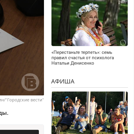
«Перестаньте терпеть»: семь
правил счастья от психолога
Натальи Денисенко
АФИША
н/"Городские вести"
ды.