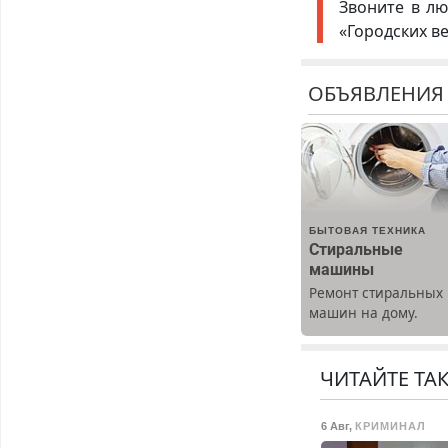
Звоните в лю
«Городских в
ОБЪЯВЛЕНИЯ
БЫТОВАЯ ТЕХНИКА
Стиральные
машины
Ремонт стиральных
машин на дому.
Выезд и диагностик
бесплатно.
Предусмотрены
ЧИТАЙТЕ ТА
скидки.
6 Авг
,
КРИМИНАЛ