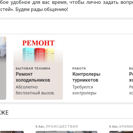
бое удобное для вас время, чтобы лично задать воп
естей». Будем рады общению!
БЫТОВАЯ ТЕХНИКА
РАБОТА
Б
Ремонт
Контролеры
Р
холодильников
турникетов
х
Абсолютно
Требуются
Р
бесплатный вызов.
контролеры
х
а
Ремонт
турникетов для
м
холодильников всех
работы в Москве и
г
марок на дому, с
Подмосковье
р
КЖЕ
гарантией. Все р-ны.
(мужчины,
Н
Срочно. Без
женщины). Прием по
в
6 Авг
,
ПРОИСШЕСТВИЯ
6 Авг
,
КРИМИ
выходных.
ТК РФ. График работы
р