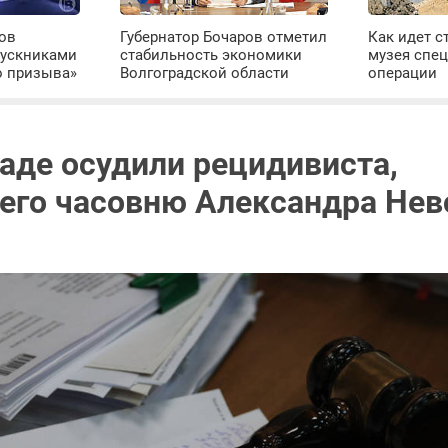
ров
Губернатор Бочаров отметил
Как идет с
пускниками
стабильность экономики
музея спе
о призыва»
Волгоградской области
операции
раде осудили рецидивиста,
его часовню Александра Нев