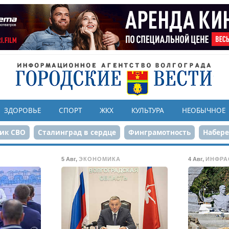
ЗДОРОВЬЕ
СПОРТ
ЖКХ
КУЛЬТУРА
НЕОБЫЧНОЕ
ик СВО
Сталинград в сердце
Финграмотность
Набер
а службе городу
80-летие Победы
Парк Героев-летчико
5 Авг
,
ЭКОНОМИКА
4 Авг
,
ИНФРА