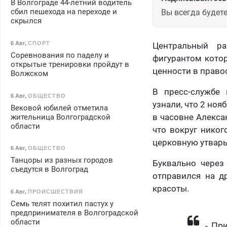
В Волгограде 44-летний водитель
сбил пешехода на переходе и
Вы всегда будете
скрылся
6 Авг
,
СПОРТ
Центральный ра
Соревнования по паделу и
фигурантом котор
открытые тренировки пройдут в
ценности в право
Волжском
В пресс-службе 
6 Авг
,
ОБЩЕСТВО
узнали, что 2 но
Вековой юбилей отметила
в часовне Алекса
жительница Волгоградской
области
что вокруг никог
церковную утварь
6 Авг
,
ОБЩЕСТВО
Танцоры из разных городов
Буквально через
съедутся в Волгоград
отправился на д
красоты.
6 Авг
,
ПРОИСШЕСТВИЯ
Семь телят похитил пастух у
предпринимателя в Волгоградской
области
- Пр