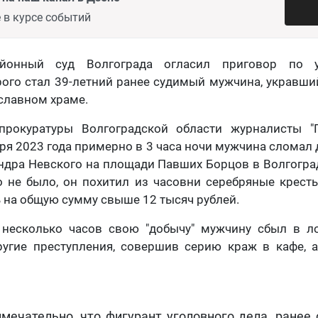
 в курсе событий
йонный суд Волгограда огласил приговор по у
ого стал 39-летний ранее судимый мужчина, укравши
славном храме.
прокуратуры Волгоградской области журналисты "Г
ября 2023 года примерно в 3 часа ночи мужчина сломал
ндра Невского на площади Павших Борцов в Волгоград
о не было, он похитил из часовни серебряные крест
 на общую сумму свыше 12 тысяч рублей.
 несколько часов свою "добычу" мужчину сбыл в л
ругие преступления, совершив серию краж в кафе, а
имечательно, что фигурант уголовного дела, ранее