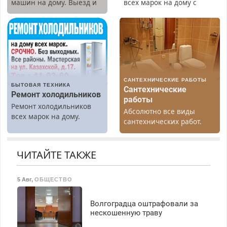
машин на дому. Выезд и
всех марок на дому с
диагностика бесплатно.
гарантией. Замена
Предусмотрены скидки.
резины. Качественно.
Недорого. Без выходных.
Все районы. Скидка.
Вызов бесплатный.
САНТЕХНИЧЕСКИЕ РАБОТЫ
БЫТОВАЯ ТЕХНИКА
Сантехнические
Ремонт холодильников
работы
Ремонт холодильников
Абсолютно все виды
всех марок на дому.
сантехнических работ.
Быстро. Качественно.
Недорого.
ЧИТАЙТЕ ТАКЖЕ
5 Авг
,
ОБЩЕСТВО
Волгоградца оштрафовали за
нескошенную траву